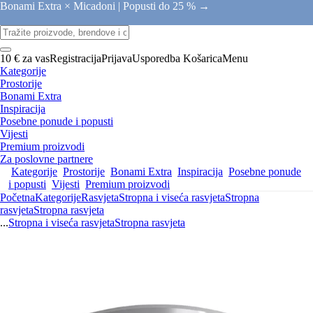
Bonami Extra × Micadoni |
Popusti do 25 % →
10 € za vas
Registracija
Prijava
Usporedba
Košarica
Menu
Kategorije
Prostorije
Bonami Extra
Inspiracija
Posebne ponude i popusti
Vijesti
Premium proizvodi
Za poslovne partnere
Kategorije
Prostorije
Bonami Extra
Inspiracija
Posebne ponude
i popusti
Vijesti
Premium proizvodi
Početna
Kategorije
Rasvjeta
Stropna i viseća rasvjeta
Stropna
rasvjeta
Stropna rasvjeta
...
Stropna i viseća rasvjeta
Stropna rasvjeta