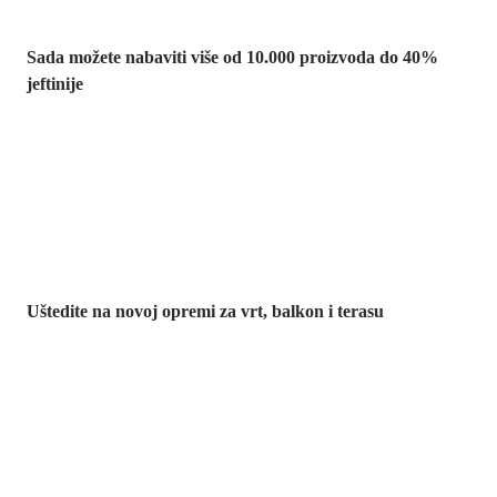
Sada možete nabaviti više od 10.000 proizvoda do 40%
jeftinije
Vrt na sniženju
Uštedite na novoj opremi za vrt, balkon i terasu
Premium na
sniženju