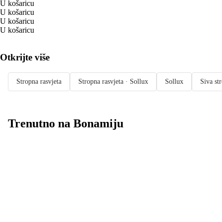
U košaricu
U košaricu
U košaricu
U košaricu
Otkrijte više
Stropna rasvjeta
Stropna rasvjeta · Sollux
Sollux
Siva st
Trenutno na Bonamiju
Summer Sale:
popusti do -40%