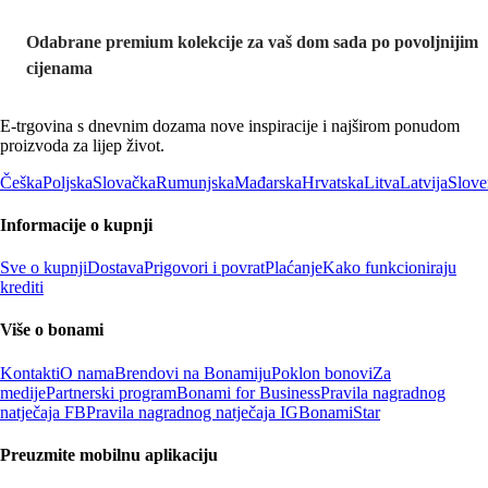
Odabrane premium kolekcije za vaš dom sada po povoljnijim
cijenama
E-trgovina s dnevnim dozama nove inspiracije i najširom ponudom
proizvoda za lijep život.
Češka
Poljska
Slovačka
Rumunjska
Mađarska
Hrvatska
Litva
Latvija
Slove
Informacije o kupnji
Sve o kupnji
Dostava
Prigovori i povrat
Plaćanje
Kako funkcioniraju
krediti
Više o bonami
Kontakti
O nama
Brendovi na Bonamiju
Poklon bonovi
Za
medije
Partnerski program
Bonami for Business
Pravila nagradnog
natječaja FB
Pravila nagradnog natječaja IG
BonamiStar
Preuzmite mobilnu aplikaciju