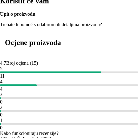
Koristit će vam
Upit o proizvodu
Trebate li pomoć s odabirom ili detaljima proizvoda?
Ocjene proizvoda
4.7
Broj ocjena
(
15
)
5
11
4
4
3
0
2
0
1
0
Kako funkcioniraju recenzije?