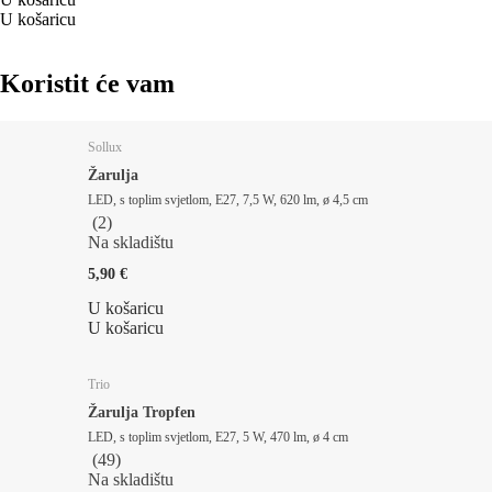
U košaricu
Koristit će vam
Sollux
Žarulja
LED, s toplim svjetlom, E27, 7,5 W, 620 lm, ø 4,5 cm
(
2
)
Na skladištu
5,90 €
U košaricu
U košaricu
Trio
Žarulja Tropfen
LED, s toplim svjetlom, E27, 5 W, 470 lm, ø 4 cm
(
49
)
Na skladištu