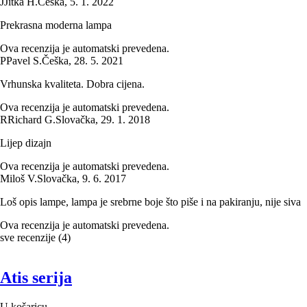
J
Jitka H.
Češka
,
5. 1. 2022
Prekrasna moderna lampa
Ova recenzija je automatski prevedena.
P
Pavel S.
Češka
,
28. 5. 2021
Vrhunska kvaliteta. Dobra cijena.
Ova recenzija je automatski prevedena.
R
Richard G.
Slovačka
,
29. 1. 2018
Lijep dizajn
Ova recenzija je automatski prevedena.
Miloš V.
Slovačka
,
9. 6. 2017
Loš opis lampe, lampa je srebrne boje što piše i na pakiranju, nije siva
Ova recenzija je automatski prevedena.
sve recenzije
(
4
)
Atis serija
U košaricu