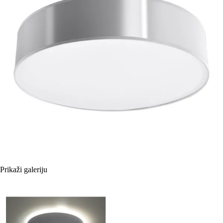
Prikaži galeriju