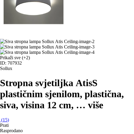
Prikaži sve
(+2)
ID: 707932
Sollux
Stropna svjetiljka Atis
S
plastičnim sjenilom, plastična,
siva, visina 12 cm
, …
više
(
15
)
Prati
Rasprodano