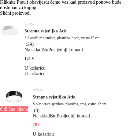
Kliknite Prati i obavijestit ćemo vas kad proizvod ponovo bude
dostupan za kupnju.
Slični proizvodi
Sollux
Stropna svjetiljka Atis
S plastičnim sjenilom, plastična, bijela, visina 12 cm
(
29
)
Na skladištu
Posljednji komadi
121 €
U košaricu
U košaricu
Sollux
Stropna svjetiljka Atis
S plastičnim sjenilom, plastična, crna, visina 12 cm
Odlična cijena
(
8
)
Na skladištu
Posljednji komad
78 €
U košaricu