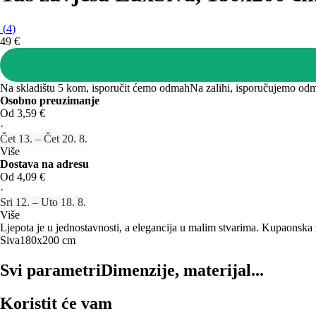
(
4
)
49 €
Na skladištu 5 kom, isporučit ćemo odmah
Na zalihi, isporučujemo od
Osobno preuzimanje
Od 3,59 €
·
Čet 13. – Čet 20. 8.
Više
Dostava na adresu
Od 4,09 €
·
Sri 12. – Uto 18. 8.
Više
Ljepota je u jednostavnosti, a elegancija u malim stvarima. Kupaonska
Siva
180x200 cm
Svi parametri
Dimenzije, materijal...
Koristit će vam