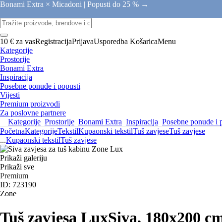
Bonami Extra × Micadoni |
Popusti do 25 % →
10 € za vas
Registracija
Prijava
Usporedba
Košarica
Menu
Kategorije
Prostorije
Bonami Extra
Inspiracija
Posebne ponude i popusti
Vijesti
Premium proizvodi
Za poslovne partnere
Kategorije
Prostorije
Bonami Extra
Inspiracija
Posebne ponude i 
Početna
Kategorije
Tekstil
Kupaonski tekstil
Tuš zavjese
Tuš zavjese
...
Kupaonski tekstil
Tuš zavjese
Prikaži galeriju
Prikaži sve
Premium
ID: 723190
Zone
Tuš zavjesa Lux
Siva, 180x200 c