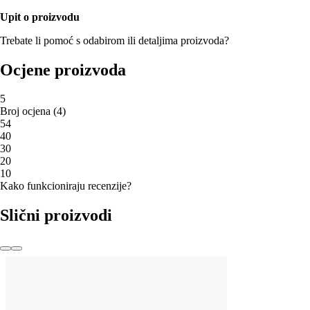
Upit o proizvodu
Trebate li pomoć s odabirom ili detaljima proizvoda?
Ocjene proizvoda
5
Broj ocjena
(
4
)
5
4
4
0
3
0
2
0
1
0
Kako funkcioniraju recenzije?
Slični proizvodi