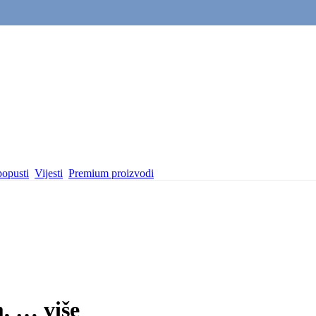
popusti
Vijesti
Premium proizvodi
m
, …
više