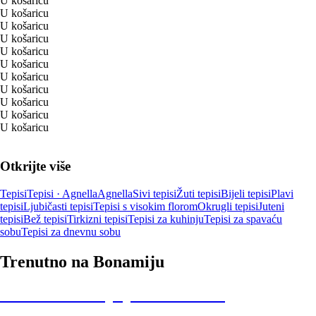
U košaricu
U košaricu
U košaricu
U košaricu
U košaricu
U košaricu
U košaricu
U košaricu
U košaricu
U košaricu
U košaricu
Otkrijte više
Tepisi
Tepisi · Agnella
Agnella
Sivi tepisi
Žuti tepisi
Bijeli tepisi
Plavi
tepisi
Ljubičasti tepisi
Tepisi s visokim florom
Okrugli tepisi
Juteni
tepisi
Bež tepisi
Tirkizni tepisi
Tepisi za kuhinju
Tepisi za spavaću
sobu
Tepisi za dnevnu sobu
Trenutno na Bonamiju
Summer Sale: popusti do -40%