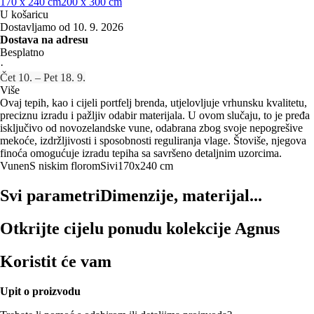
170 x 240 cm
200 x 300 cm
U košaricu
Dostavljamo od 10. 9. 2026
Dostava na adresu
Besplatno
·
Čet 10. – Pet 18. 9.
Više
Ovaj tepih, kao i cijeli portfelj brenda, utjelovljuje vrhunsku kvalitetu,
preciznu izradu i pažljiv odabir materijala. U ovom slučaju, to je pređa
isključivo od novozelandske vune, odabrana zbog svoje nepogrešive
mekoće, izdržljivosti i sposobnosti reguliranja vlage. Štoviše, njegova
finoća omogućuje izradu tepiha sa savršeno detaljnim uzorcima.
Vunen
S niskim florom
Sivi
170x240 cm
Svi parametri
Dimenzije, materijal...
Otkrijte cijelu ponudu kolekcije Agnus
Koristit će vam
Upit o proizvodu