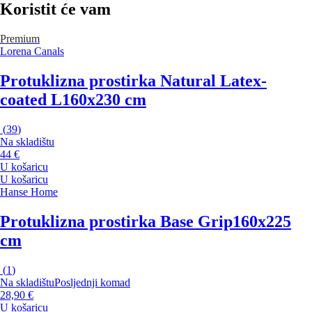
Koristit će vam
Premium
Lorena Canals
Protuklizna prostirka Natural Latex-
coated L
160x230 cm
(
39
)
Na skladištu
44 €
U košaricu
U košaricu
Hanse Home
Protuklizna prostirka Base Grip
160x225
cm
(
1
)
Na skladištu
Posljednji komad
28,90 €
U košaricu