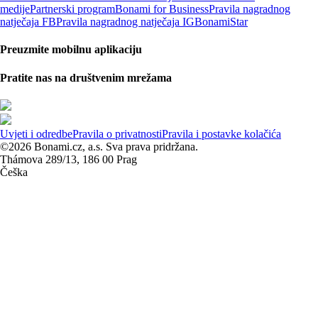
medije
Partnerski program
Bonami for Business
Pravila nagradnog
natječaja FB
Pravila nagradnog natječaja IG
BonamiStar
Preuzmite mobilnu aplikaciju
Pratite nas na društvenim mrežama
Uvjeti i odredbe
Pravila o privatnosti
Pravila i postavke kolačića
©2026 Bonami.cz, a.s. Sva prava pridržana.
Thámova 289/13, 186 00 Prag
Češka