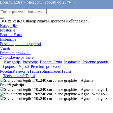
Bonami Extra × Micadoni |
Popusti do 25 % →
10 € za vas
Registracija
Prijava
Usporedba
Košarica
Menu
Kategorije
Prostorije
Bonami Extra
Inspiracija
Posebne ponude i popusti
Vijesti
Premium proizvodi
Za poslovne partnere
Kategorije
Prostorije
Bonami Extra
Inspiracija
Posebne ponude
i popusti
Vijesti
Premium proizvodi
Početna
Kategorije
Tepisi i otirači
Tepisi
Tepisi
...
Tepisi i otirači
Tepisi
Prikaži galeriju