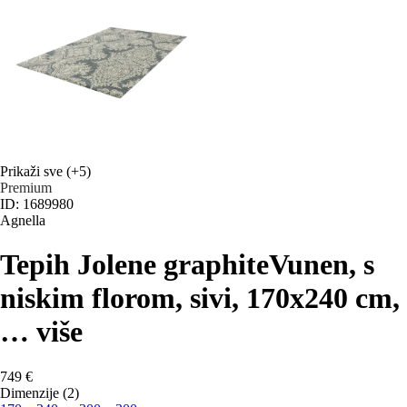
Prikaži sve
(+5)
Premium
ID: 1689980
Agnella
Tepih Jolene graphite
Vunen, s
niskim florom, sivi, 170x240 cm
,
…
više
749 €
Dimenzije (2)