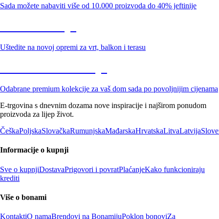
Sada možete nabaviti više od 10.000 proizvoda do 40% jeftinije
Vrt na sniženju
Uštedite na novoj opremi za vrt, balkon i terasu
Premium na sniženju
Odabrane premium kolekcije za vaš dom sada po povoljnijim cijenama
E-trgovina s dnevnim dozama nove inspiracije i najširom ponudom
proizvoda za lijep život.
Češka
Poljska
Slovačka
Rumunjska
Mađarska
Hrvatska
Litva
Latvija
Slove
Informacije o kupnji
Sve o kupnji
Dostava
Prigovori i povrat
Plaćanje
Kako funkcioniraju
krediti
Više o bonami
Kontakti
O nama
Brendovi na Bonamiju
Poklon bonovi
Za