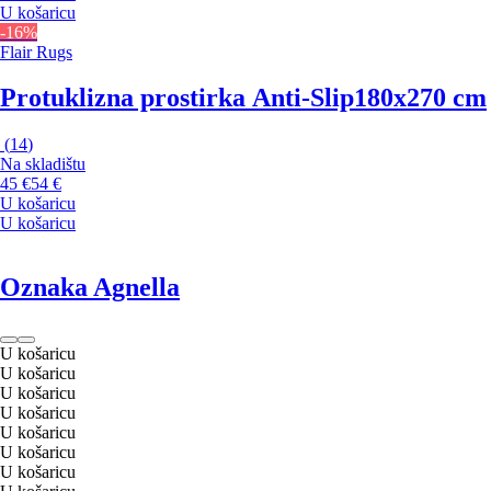
U košaricu
-16%
Flair Rugs
Protuklizna prostirka Anti-Slip
180x270 cm
(
14
)
Na skladištu
45 €
54 €
U košaricu
U košaricu
Oznaka Agnella
U košaricu
U košaricu
U košaricu
U košaricu
U košaricu
U košaricu
U košaricu