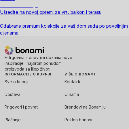
Vrt na sniženju
Uštedite na novoj opremi za vrt, balkon i terasu
Premium na sniženju
Odabrane premium kolekcije za vaš dom sada po povoljnijim
cijenama
E-trgovina s dnevnim dozama nove
inspiracije i najširom ponudom
proizvoda za lijep život.
INFORMACIJE O KUPNJI
VIŠE O BONAMI
Sve o kupnji
Kontakti
Dostava
O nama
Prigovori i povrat
Brendovi na Bonamiju
Plaćanje
Poklon bonovi