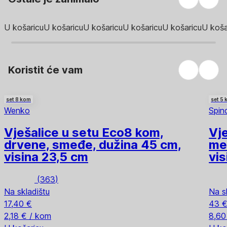
U košaricu
U košaricu
U košaricu
U košaricu
U košaricu
U koša
Koristit će vam
set 8 kom
set 5
Wenko
Spin
Vješalice u setu Eco
8 kom,
Vje
drvene, smeđe, dužina 45 cm,
met
visina 23,5 cm
vi
(
363
)
Na skladištu
Na s
17,40 €
43 
2,18 € / kom
8,60