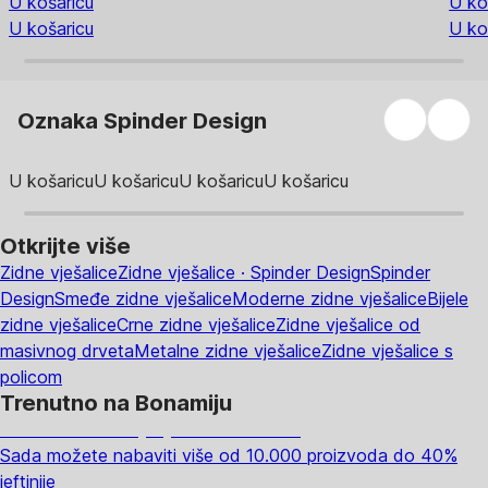
U košaricu
U ko
U košaricu
U ko
Oznaka Spinder Design
U košaricu
U košaricu
U košaricu
U košaricu
Otkrijte više
Zidne vješalice
Zidne vješalice · Spinder Design
Spinder
Design
Smeđe zidne vješalice
Moderne zidne vješalice
Bijele
zidne vješalice
Crne zidne vješalice
Zidne vješalice od
masivnog drveta
Metalne zidne vješalice
Zidne vješalice s
policom
Trenutno na Bonamiju
Summer Sale: popusti do -40%
Sada možete nabaviti više od 10.000 proizvoda do 40%
jeftinije