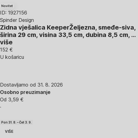
Novitet
ID: 1927156
Spinder Design
Zidna vješalica Keeper
Željezna, smeđe-siva,
širina 29 cm, visina 33,5 cm, dubina 8,5 cm
, …
više
152 €
U košaricu
Dostavljamo od 31. 8. 2026
Osobno preuzimanje
Od 3,59 €
·
Pon 31. 8. – Čet 3. 9.
VIŠE