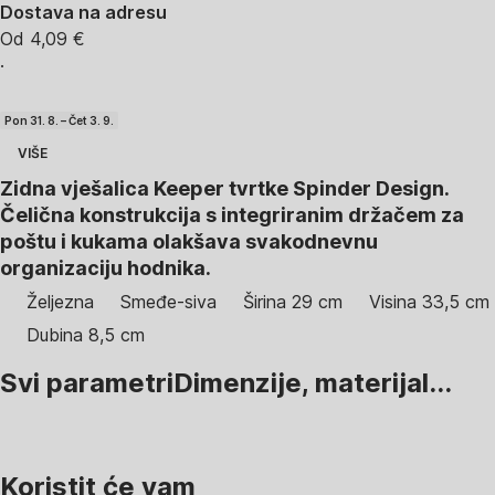
Dostava na adresu
Od 4,09 €
·
Pon 31. 8. – Čet 3. 9.
VIŠE
Zidna vješalica Keeper tvrtke Spinder Design.
Čelična konstrukcija s integriranim držačem za
poštu i kukama olakšava svakodnevnu
organizaciju hodnika.
Željezna
Smeđe-siva
Širina 29 cm
Visina 33,5 cm
Dubina 8,5 cm
Svi parametri
Dimenzije, materijal...
Koristit će vam