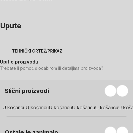
Upute
TEHNIČKI CRTEŽ/PRIKAZ
Upit o proizvodu
Trebate li pomoć s odabirom ili detaljima proizvoda?
Slični proizvodi
U košaricu
U košaricu
U košaricu
U košaricu
U košaricu
U koša
Ostale je zanimalo