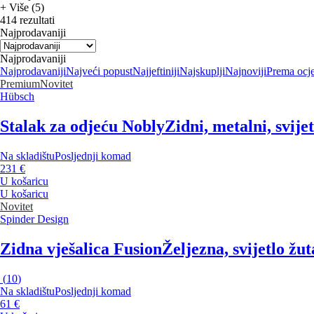
+ Više (5)
414 rezultati
Najprodavaniji
Najprodavaniji
Najprodavaniji
Najveći popust
Najjeftiniji
Najskuplji
Najnoviji
Prema ocj
Premium
Novitet
Hübsch
Stalak za odjeću Nobly
Zidni, metalni, svije
Na skladištu
Posljednji komad
231 €
U košaricu
U košaricu
Novitet
Spinder Design
Zidna vješalica Fusion
Željezna, svijetlo žu
(
10
)
Na skladištu
Posljednji komad
61 €