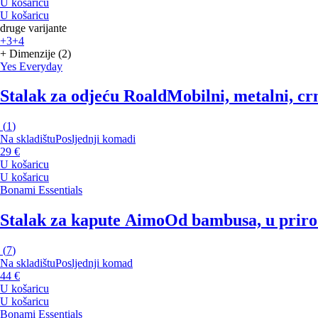
U košaricu
U košaricu
druge varijante
+3
+4
+ Dimenzije (2)
Yes Everyday
Stalak za odjeću Roald
Mobilni, metalni, cr
(
1
)
Na skladištu
Posljednji komadi
29 €
U košaricu
U košaricu
Bonami Essentials
Stalak za kapute Aimo
Od bambusa, u prirod
(
7
)
Na skladištu
Posljednji komad
44 €
U košaricu
U košaricu
Bonami Essentials