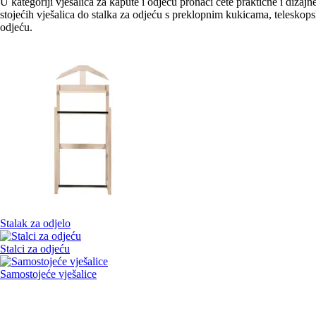
U kategoriji vješalica za kapute i odjeću pronaći ćete praktične i diz
stojećih vješalica do stalka za odjeću s preklopnim kukicama, teleskopsk
odjeću.
Stalak za odjelo
Stalci za odjeću
Samostojeće vješalice