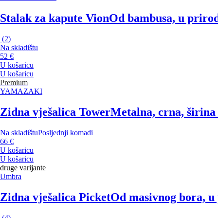
Stalak za kapute Vion
Od bambusa, u prirodn
(
2
)
Na skladištu
52 €
U košaricu
U košaricu
Premium
YAMAZAKI
Zidna vješalica Tower
Metalna, crna, širina
Na skladištu
Posljednji komadi
66 €
U košaricu
U košaricu
druge varijante
Umbra
Zidna vješalica Picket
Od masivnog bora, u p
(
4
)