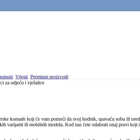
popusti
Vijesti
Premium proizvodi
lci za odjeću i vješalice
ajnerske komade koji će vam pomoći da svoj hodnik, spavaću sobu ili ure
ih varijanti ili mobilnih modela. Kod nas ćete odabrati onaj pravi koji ć