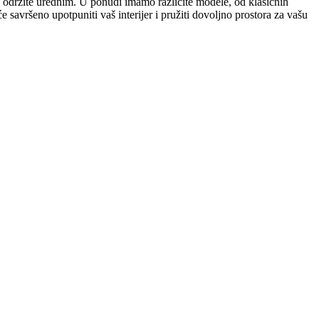
d održite urednim. U ponudi imamo različite modele, od klasičnih
e savršeno upotpuniti vaš interijer i pružiti dovoljno prostora za vašu