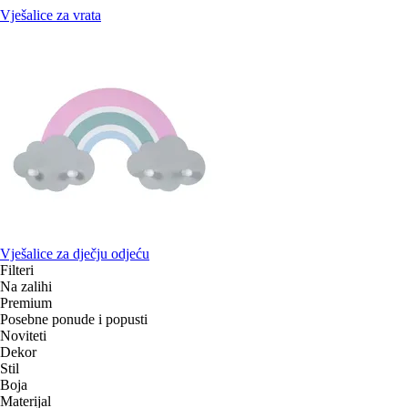
Vješalice za vrata
Vješalice za dječju odjeću
Filteri
Na zalihi
Premium
Posebne ponude i popusti
Noviteti
Dekor
Stil
Boja
Materijal