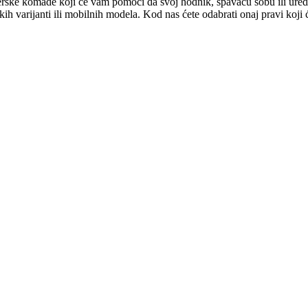
ajnerske komade koji će vam pomoći da svoj hodnik, spavaću sobu ili ure
ih varijanti ili mobilnih modela. Kod nas ćete odabrati onaj pravi koji ć