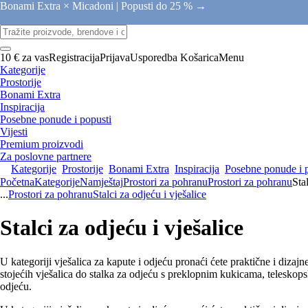
Bonami Extra × Micadoni |
Popusti do 25 % →
10 € za vas
Registracija
Prijava
Usporedba
Košarica
Menu
Kategorije
Prostorije
Bonami Extra
Inspiracija
Posebne ponude i popusti
Vijesti
Premium proizvodi
Za poslovne partnere
Kategorije
Prostorije
Bonami Extra
Inspiracija
Posebne ponude i 
Početna
Kategorije
Namještaj
Prostori za pohranu
Prostori za pohranu
Sta
...
Prostori za pohranu
Stalci za odjeću i vješalice
Stalci za odjeću i vješalice
U kategoriji vješalica za kapute i odjeću pronaći ćete praktične i diz
stojećih vješalica do stalka za odjeću s preklopnim kukicama, teleskopsk
odjeću.