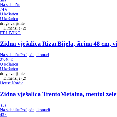
Na skladištu
74 €
U košaricu
U košaricu
druge varijante
+ Dimenzije (2)
PT LIVING
Zidna vješalica Rizar
Bijela, širina 48 cm, 
Na skladištu
Posljednji komad
27,40 €
U košaricu
U košaricu
druge varijante
+ Dimenzije (2)
House Nordic
Zidna vješalica Trento
Metalna, mentol zele
(
3
)
Na skladištu
Posljednji komadi
43 €