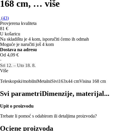
168 cm
, …
više
(
43
)
Provjerena kvaliteta
81 €
U košaricu
Na skladištu je 4 kom, isporučiti ćemo ih odmah
Moguće je naručiti još 4 kom
Dostava na adresu
Od 4,09 €
·
Sri 12. – Uto 18. 8.
Više
Teleskopski/mobilni
Metalni
Sivi
163x44 cm
Visina 168 cm
Svi parametri
Dimenzije, materijal...
Upit o proizvodu
Trebate li pomoć s odabirom ili detaljima proizvoda?
Ocjene proizvoda