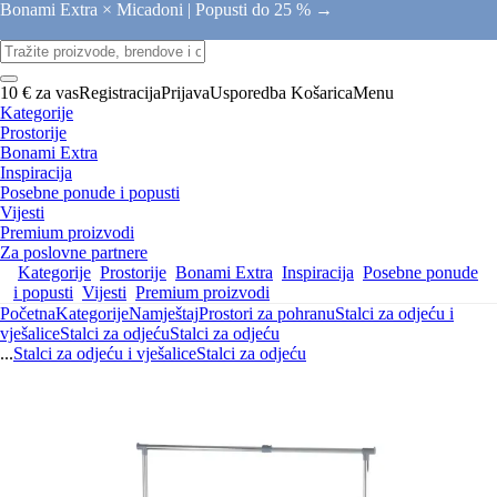
Bonami Extra × Micadoni |
Popusti do 25 % →
10 € za vas
Registracija
Prijava
Usporedba
Košarica
Menu
Kategorije
Prostorije
Bonami Extra
Inspiracija
Posebne ponude i popusti
Vijesti
Premium proizvodi
Za poslovne partnere
Kategorije
Prostorije
Bonami Extra
Inspiracija
Posebne ponude
i popusti
Vijesti
Premium proizvodi
Početna
Kategorije
Namještaj
Prostori za pohranu
Stalci za odjeću i
vješalice
Stalci za odjeću
Stalci za odjeću
...
Stalci za odjeću i vješalice
Stalci za odjeću