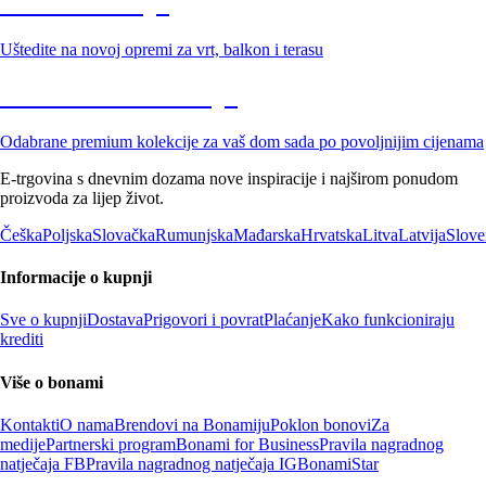
Vrt na sniženju
Uštedite na novoj opremi za vrt, balkon i terasu
Premium na sniženju
Odabrane premium kolekcije za vaš dom sada po povoljnijim cijenama
E-trgovina s dnevnim dozama nove inspiracije i najširom ponudom
proizvoda za lijep život.
Češka
Poljska
Slovačka
Rumunjska
Mađarska
Hrvatska
Litva
Latvija
Slove
Informacije o kupnji
Sve o kupnji
Dostava
Prigovori i povrat
Plaćanje
Kako funkcioniraju
krediti
Više o bonami
Kontakti
O nama
Brendovi na Bonamiju
Poklon bonovi
Za
medije
Partnerski program
Bonami for Business
Pravila nagradnog
natječaja FB
Pravila nagradnog natječaja IG
BonamiStar