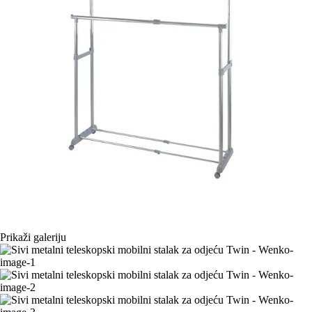
Prikaži galeriju