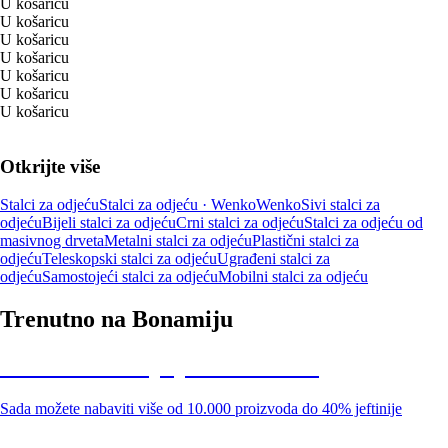
U košaricu
U košaricu
U košaricu
U košaricu
U košaricu
U košaricu
U košaricu
Otkrijte više
Stalci za odjeću
Stalci za odjeću · Wenko
Wenko
Sivi stalci za
odjeću
Bijeli stalci za odjeću
Crni stalci za odjeću
Stalci za odjeću od
masivnog drveta
Metalni stalci za odjeću
Plastični stalci za
odjeću
Teleskopski stalci za odjeću
Ugrađeni stalci za
odjeću
Samostojeći stalci za odjeću
Mobilni stalci za odjeću
Trenutno na Bonamiju
Summer Sale: popusti do -40%
Sada možete nabaviti više od 10.000 proizvoda do 40% jeftinije