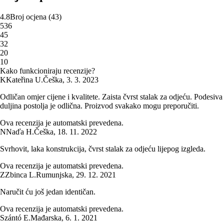
4.8
Broj ocjena
(
43
)
5
36
4
5
3
2
2
0
1
0
Kako funkcioniraju recenzije?
K
Kateřina U.
Češka
,
3. 3. 2023
Odličan omjer cijene i kvalitete. Zaista čvrst stalak za odjeću. Podesiva
duljina postolja je odlična. Proizvod svakako mogu preporučiti.
Ova recenzija je automatski prevedena.
N
Naďa H.
Češka
,
18. 11. 2022
Svrhovit, laka konstrukcija, čvrst stalak za odjeću lijepog izgleda.
Ova recenzija je automatski prevedena.
Z
Zbinca L.
Rumunjska
,
29. 12. 2021
Naručit ću još jedan identičan.
Ova recenzija je automatski prevedena.
Szántó E.
Mađarska
,
6. 1. 2021