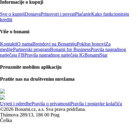
Informacije o kupnji
Sve o kupnji
Dostava
Prigovori i povrat
Plaćanje
Kako funkcioniraju
krediti
Više o bonami
Kontakti
O nama
Brendovi na Bonamiju
Poklon bonovi
Za
medije
Partnerski program
Bonami for Business
Pravila nagradnog
natječaja FB
Pravila nagradnog natječaja IG
BonamiStar
Preuzmite mobilnu aplikaciju
Pratite nas na društvenim mrežama
Uvjeti i odredbe
Pravila o privatnosti
Pravila i postavke kolačića
©2026 Bonami.cz, a.s. Sva prava pridržana.
Thámova 289/13, 186 00 Prag
Češka