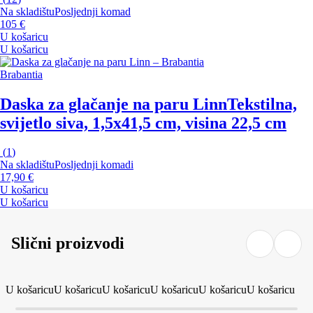
Na skladištu
Posljednji komad
105 €
U košaricu
U košaricu
Brabantia
Daska za glačanje na paru Linn
Tekstilna,
svijetlo siva, 1,5x41,5 cm, visina 22,5 cm
(
1
)
Na skladištu
Posljednji komadi
17,90 €
U košaricu
U košaricu
Slični proizvodi
U košaricu
U košaricu
U košaricu
U košaricu
U košaricu
U košaricu