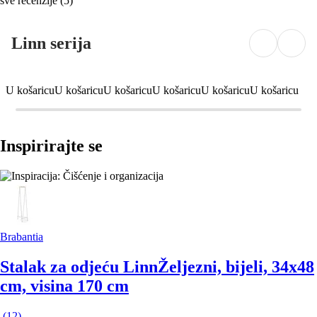
sve recenzije
(
5
)
Linn serija
U košaricu
U košaricu
U košaricu
U košaricu
U košaricu
U košaricu
Inspirirajte se
Brabantia
Stalak za odjeću Linn
Željezni, bijeli, 34x48
cm, visina 170 cm
(
12
)