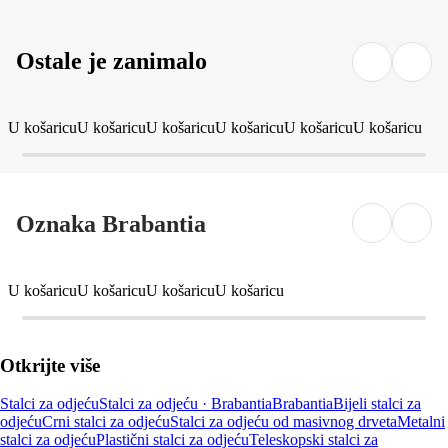
Ostale je zanimalo
U košaricu
U košaricu
U košaricu
U košaricu
U košaricu
U košaricu
Oznaka Brabantia
U košaricu
U košaricu
U košaricu
U košaricu
Otkrijte više
Stalci za odjeću
Stalci za odjeću · Brabantia
Brabantia
Bijeli stalci za
odjeću
Crni stalci za odjeću
Stalci za odjeću od masivnog drveta
Metalni
stalci za odjeću
Plastični stalci za odjeću
Teleskopski stalci za