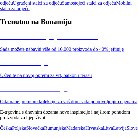
odjeću
Ugrađeni stalci za odjeću
Samostojeći stalci za odjeću
Mobilni
stalci za odjeću
Trenutno na Bonamiju
Summer Sale: popusti do -40%
Sada možete nabaviti više od 10.000 proizvoda do 40% jeftinije
Vrt na sniženju
Uštedite na novoj opremi za vrt, balkon i terasu
Premium na sniženju
Odabrane premium kolekcije za vaš dom sada po povoljnijim cijenama
E-trgovina s dnevnim dozama nove inspiracije i najširom ponudom
proizvoda za lijep život.
Češka
Poljska
Slovačka
Rumunjska
Mađarska
Hrvatska
Litva
Latvija
Slove