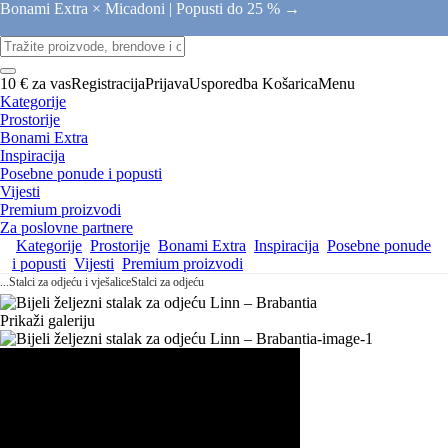
Bonami Extra × Micadoni |
Popusti do 25 % →
10 € za vas
Registracija
Prijava
Usporedba
Košarica
Menu
Kategorije
Prostorije
Bonami Extra
Inspiracija
Posebne ponude i popusti
Vijesti
Premium proizvodi
Za poslovne partnere
Kategorije
Prostorije
Bonami Extra
Inspiracija
Posebne ponude
i popusti
Vijesti
Premium proizvodi
...
Stalci za odjeću i vješalice
Stalci za odjeću
Prikaži galeriju