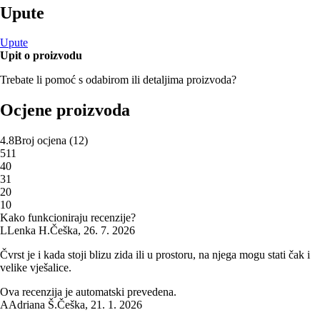
Upute
Upute
Upit o proizvodu
Trebate li pomoć s odabirom ili detaljima proizvoda?
Ocjene proizvoda
4.8
Broj ocjena
(
12
)
5
11
4
0
3
1
2
0
1
0
Kako funkcioniraju recenzije?
L
Lenka H.
Češka
,
26. 7. 2026
Čvrst je i kada stoji blizu zida ili u prostoru, na njega mogu stati čak i
velike vješalice.
Ova recenzija je automatski prevedena.
A
Adriana Š.
Češka
,
21. 1. 2026