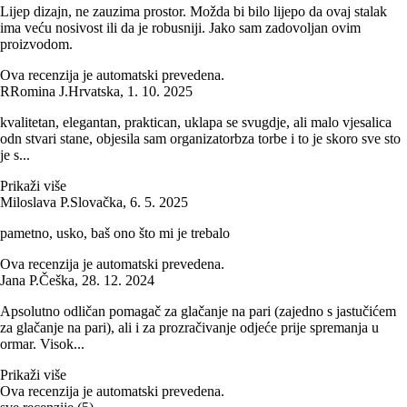
Lijep dizajn, ne zauzima prostor. Možda bi bilo lijepo da ovaj stalak
ima veću nosivost ili da je robusniji. Jako sam zadovoljan ovim
proizvodom.
Ova recenzija je automatski prevedena.
R
Romina J.
Hrvatska
,
1. 10. 2025
kvalitetan, elegantan, praktican, uklapa se svugdje, ali malo vjesalica
odn stvari stane, objesila sam organizatorbza torbe i to je skoro sve sto
je s...
Prikaži više
Miloslava P.
Slovačka
,
6. 5. 2025
pametno, usko, baš ono što mi je trebalo
Ova recenzija je automatski prevedena.
Jana P.
Češka
,
28. 12. 2024
Apsolutno odličan pomagač za glačanje na pari (zajedno s jastučićem
za glačanje na pari), ali i za prozračivanje odjeće prije spremanja u
ormar. Visok...
Prikaži više
Ova recenzija je automatski prevedena.