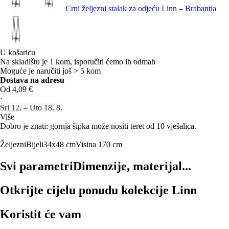
Crni željezni stalak za odjeću Linn – Brabantia
U košaricu
Na skladištu je 1 kom, isporučiti ćemo ih odmah
Moguće je naručiti još > 5 kom
Dostava na adresu
Od 4,09 €
·
Sri 12. – Uto 18. 8.
Više
Dobro je znati: gornja šipka može nositi teret od 10 vješalica.
Željezni
Bijeli
34x48 cm
Visina 170 cm
Svi parametri
Dimenzije, materijal...
Otkrijte cijelu ponudu kolekcije Linn
Koristit će vam