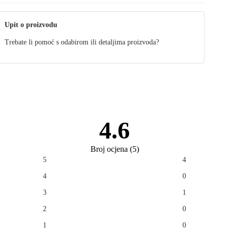
Upit o proizvodu
Trebate li pomoć s odabirom ili detaljima proizvoda?
4.6
Broj ocjena
(
5
)
5
4
4
0
3
1
2
0
1
0