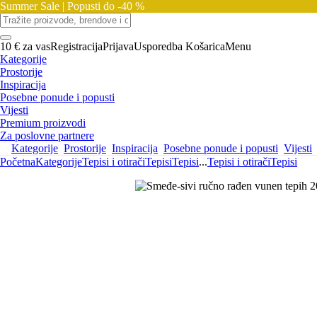
Summer Sale |
Popusti do -40 %
10 € za vas
Registracija
Prijava
Usporedba
Košarica
Menu
Kategorije
Prostorije
Inspiracija
Posebne ponude i popusti
Vijesti
Premium proizvodi
Za poslovne partnere
Kategorije
Prostorije
Inspiracija
Posebne ponude i popusti
Vijesti
Početna
Kategorije
Tepisi i otirači
Tepisi
Tepisi
...
Tepisi i otirači
Tepisi