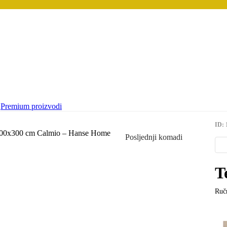
Premium proizvodi
ID: 
Posljednji komadi
T
Ručn
(
5
)