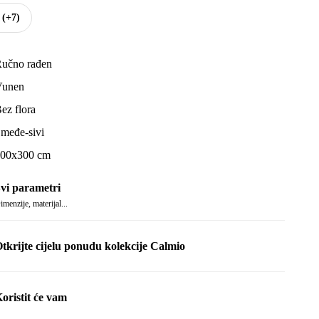
(+7)
učno rađen
Vunen
ez flora
međe-sivi
00x300 cm
vi parametri
imenzije, materijal...
tkrijte cijelu ponudu kolekcije Calmio
oristit će vam