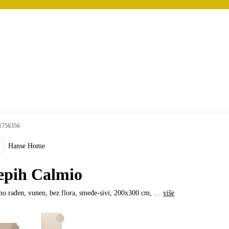
1756356
Hanse Home
epih Calmio
o rađen, vunen, bez flora, smeđe-sivi, 200x300 cm
, …
više