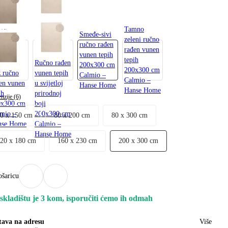
4 €
Tamno
 (4)
Smeđe-sivi
zeleni ručno
ručno rađen
rađen vunen
vunen tepih
tepih
Ručno rađen
200x300 cm
200x300 cm
 ručno
vunen tepih
Calmio –
Calmio –
en vunen
u svijetloj
Hanse Home
Hanse Home
ih
prirodnoj
nzije (6)
0x300 cm
boji
mio –
200x300 cm
80 x 150 cm
80 x 200 cm
80 x 300 cm
nse Home
Calmio –
Hanse Home
120 x 180 cm
160 x 230 cm
200 x 300 cm
ošaricu
skladištu je 3 kom, isporučiti ćemo ih odmah
tava na adresu
Više