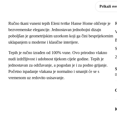
Prikaži sve
Ručno tkani vuneni tepih Eleni tvrtke Hanse Home oličenje je
R
bezvremenske elegancije. Jednostavan jednobojni dizajn
poboljšan je geometrijskim uzorkom koji ga čini besprijekornim
B
uklapanjem u moderne i klasične interijere.
S
Tepih je ručno izrađen od 100% vune. Ovo prirodno vlakno
2
nudi izdržljivost i udobnost tijekom cijele godine. Tepih je
jednostavan za održavanje, a pogodan je i za podno grijanje.
S
Početno ispadanje vlakana je normalno i smanjit će se s
D
vremenom uz redovito usisavanje.
O
K