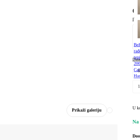
60
Boja
Bež
rađ
tep
Dime
20
Cal
Ha
U k
Prikaži galeriju
Na 
Dos