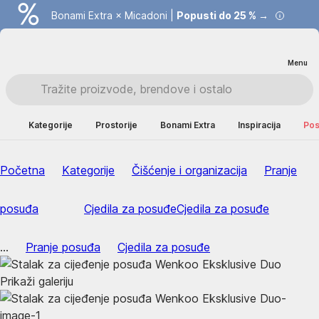
Bonami Extra × Micadoni |
Popusti do 25 % →
Menu
Kategorije
Prostorije
Bonami Extra
Inspiracija
Pos
Početna
Kategorije
Čišćenje i organizacija
Pranje
posuđa
Cjedila za posuđe
Cjedila za posuđe
...
Pranje posuđa
Cjedila za posuđe
Prikaži galeriju