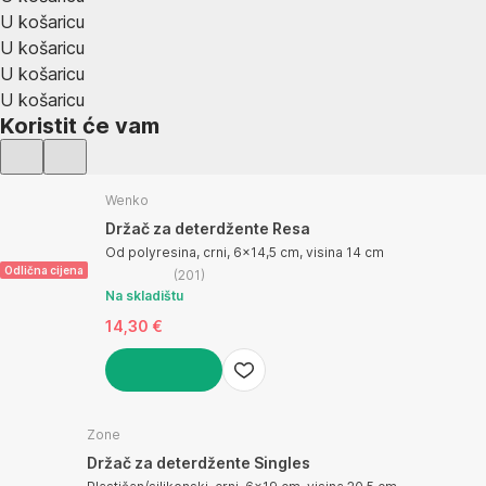
U košaricu
U košaricu
U košaricu
U košaricu
Koristit će vam
Wenko
Držač za deterdžente Resa
Od polyresina, crni, 6x14,5 cm, visina 14 cm
Odlična cijena
(
201
)
Na skladištu
14,30 €
U KOŠARICU
Zone
Držač za deterdžente Singles