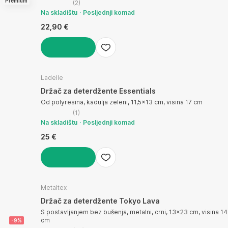
Premium
(
2
)
Na skladištu
Posljednji komad
22,90 €
U KOŠARICU
Ladelle
Držač za deterdžente Essentials
Od polyresina, kadulja zeleni, 11,5x13 cm, visina 17 cm
(
1
)
Na skladištu
Posljednji komad
25 €
U KOŠARICU
Metaltex
Držač za deterdžente Tokyo Lava
S postavljanjem bez bušenja, metalni, crni, 13x23 cm, visina 14
cm
-9%