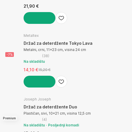
21,90 €
U KOŠARICU
Metaltex
Držač za deterdžente Tokyo Lava
Metalni, crni, 11x23 cm, visina 24 cm
-7%
(
38
)
Na skladištu
14,10 €
15,20 €
U KOŠARICU
Joseph Joseph
Držač za deterdžente Duo
Plastičan, sivi, 10x21 cm, visina 12,5 cm
Premium
(
4
)
Na skladištu
Posljednji komadi