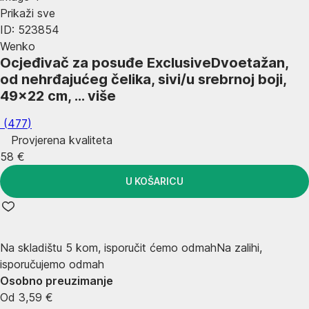
Prikaži sve
ID: 523854
Wenko
Ocjeđivač za posuđe Exclusive
Dvoetažan,
od nehrđajućeg čelika, sivi/u srebrnoj boji,
49x22 cm
, …
više
(
477
)
Provjerena kvaliteta
58 €
U KOŠARICU
Na skladištu 5 kom, isporučit ćemo odmah
Na zalihi,
isporučujemo odmah
Osobno preuzimanje
Od 3,59 €