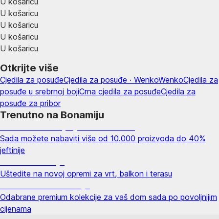
U košaricu
U košaricu
U košaricu
U košaricu
U košaricu
Otkrijte više
Cjedila za posuđe
Cjedila za posuđe · Wenko
Wenko
Cjedila za
posuđe u srebrnoj boji
Crna cjedila za posuđe
Cjedila za
posuđe za pribor
Trenutno na Bonamiju
Summer Sale: popusti do -40%
Sada možete nabaviti više od 10.000 proizvoda do 40%
jeftinije
Vrt na sniženju
Uštedite na novoj opremi za vrt, balkon i terasu
Premium na sniženju
Odabrane premium kolekcije za vaš dom sada po povoljnijim
cijenama