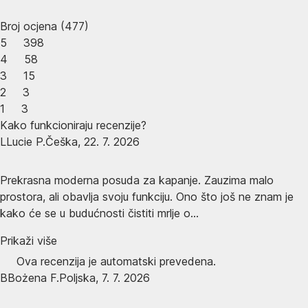
Broj ocjena
(
477
)
5
398
4
58
3
15
2
3
1
3
Kako funkcioniraju recenzije?
L
Lucie P.
Češka
,
22. 7. 2026
Prekrasna moderna posuda za kapanje. Zauzima malo
prostora, ali obavlja svoju funkciju. Ono što još ne znam je
kako će se u budućnosti čistiti mrlje o...
Prikaži više
Ova recenzija je automatski prevedena.
B
Bożena F.
Poljska
,
7. 7. 2026