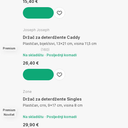
15,40 €
U KOŠARICU
Joseph Joseph
Držač za deterdžente Caddy
Plastičan, bijeli/sivi, 13x21 cm, visina 11,5 cm
Premium
(
160
)
Na skladištu
Posljednji komadi
26,40 €
U KOŠARICU
Zone
Držač za deterdžente Singles
Plastičan, crni, 9x17 cm, visina 8 cm
Premium
Novitet
Na skladištu
Posljednji komadi
29,90 €