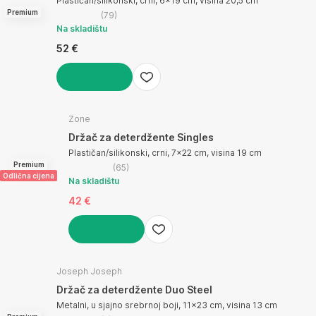
Plastičan/silikonski, crni, 6x19 cm, visina 20,5 cm
Premium
(
79
)
Na skladištu
52 €
U KOŠARICU
Zone
Držač za deterdžente Singles
Plastičan/silikonski, crni, 7x22 cm, visina 19 cm
Premium
(
65
)
Odlična cijena
Na skladištu
42 €
U KOŠARICU
Joseph Joseph
Držač za deterdžente Duo Steel
Metalni, u sjajno srebrnoj boji, 11x23 cm, visina 13 cm