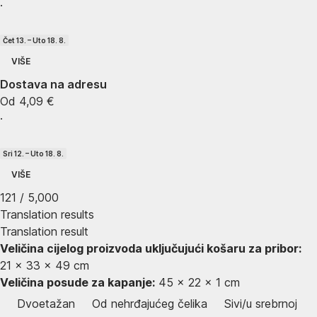
·
Čet 13. – Uto 18. 8.
VIŠE
Dostava na adresu
Od 4,09 €
·
Sri 12. – Uto 18. 8.
VIŠE
121 / 5,000
Translation results
Translation result
Veličina cijelog proizvoda uključujući košaru za pribor:
21 x 33 x 49 cm
Veličina posude za kapanje:
45 x 22 x 1 cm
Dvoetažan
Od nehrđajućeg čelika
Sivi/u srebrnoj