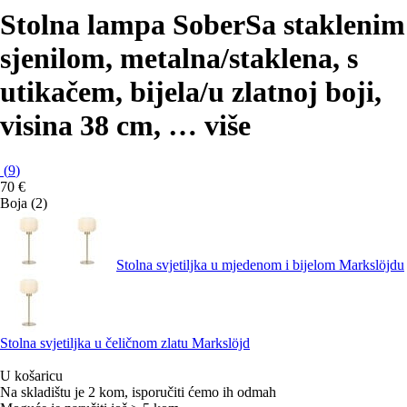
Stolna lampa Sober
Sa staklenim
sjenilom, metalna/staklena, s
utikačem, bijela/u zlatnoj boji,
visina 38 cm
, …
više
(
9
)
70 €
Boja (2)
Stolna svjetiljka u mjedenom i bijelom Markslöjdu
Stolna svjetiljka u čeličnom zlatu Markslöjd
U košaricu
Na skladištu je 2 kom, isporučiti ćemo ih odmah