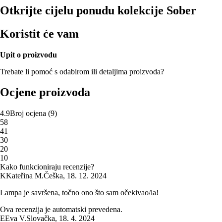
Otkrijte cijelu ponudu kolekcije Sober
Koristit će vam
Upit o proizvodu
Trebate li pomoć s odabirom ili detaljima proizvoda?
Ocjene proizvoda
4.9
Broj ocjena
(
9
)
5
8
4
1
3
0
2
0
1
0
Kako funkcioniraju recenzije?
K
Kateřina M.
Češka
,
18. 12. 2024
Lampa je savršena, točno ono što sam očekivao/la!
Ova recenzija je automatski prevedena.
E
Eva V.
Slovačka
,
18. 4. 2024