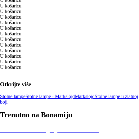
U košaricu
U košaricu
U košaricu
U košaricu
U košaricu
U košaricu
U košaricu
U košaricu
U košaricu
U košaricu
U košaricu
U košaricu
U košaricu
Otkrijte više
Stolne lampe
Stolne lampe · Markslöjd
Markslöjd
Stolne lampe u zlatnoj
boji
Trenutno na Bonamiju
Summer Sale: popusti do -40%