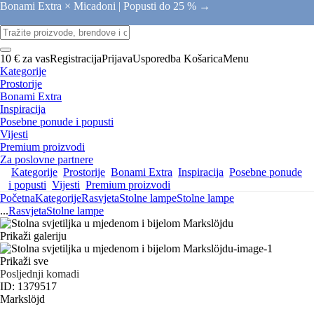
Bonami Extra × Micadoni |
Popusti do 25 % →
10 € za vas
Registracija
Prijava
Usporedba
Košarica
Menu
Kategorije
Prostorije
Bonami Extra
Inspiracija
Posebne ponude i popusti
Vijesti
Premium proizvodi
Za poslovne partnere
Kategorije
Prostorije
Bonami Extra
Inspiracija
Posebne ponude
i popusti
Vijesti
Premium proizvodi
Početna
Kategorije
Rasvjeta
Stolne lampe
Stolne lampe
...
Rasvjeta
Stolne lampe
Prikaži galeriju
Prikaži sve
Posljednji komadi
ID: 1379517
Markslöjd