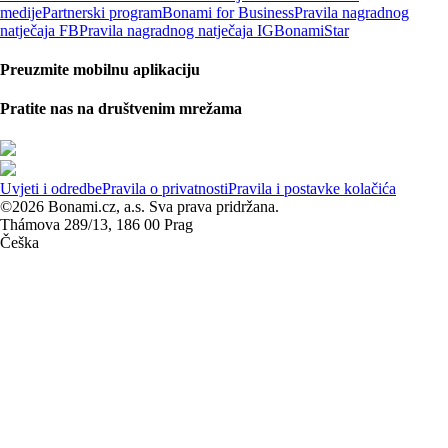
medije
Partnerski program
Bonami for Business
Pravila nagradnog
natječaja FB
Pravila nagradnog natječaja IG
BonamiStar
Preuzmite mobilnu aplikaciju
Pratite nas na društvenim mrežama
Uvjeti i odredbe
Pravila o privatnosti
Pravila i postavke kolačića
©2026 Bonami.cz, a.s. Sva prava pridržana.
Thámova 289/13, 186 00 Prag
Češka