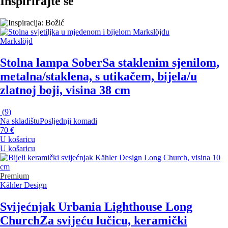
Inspirirajte se
Markslöjd
Stolna lampa Sober
Sa staklenim sjenilom,
metalna/staklena, s utikačem, bijela/u
zlatnoj boji, visina 38 cm
(
9
)
Na skladištu
Posljednji komadi
70 €
U košaricu
U košaricu
Premium
Kähler Design
Svijećnjak Urbania Lighthouse Long
Church
Za svijeću lučicu, keramički