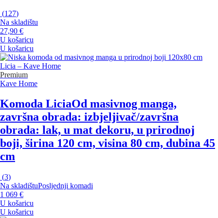
(
127
)
Na skladištu
27,90 €
U košaricu
U košaricu
Premium
Kave Home
Komoda Licia
Od masivnog manga,
završna obrada: izbjeljivač/završna
obrada: lak, u mat dekoru, u prirodnoj
boji, širina 120 cm, visina 80 cm, dubina 45
cm
(
3
)
Na skladištu
Posljednji komadi
1 069 €
U košaricu
U košaricu