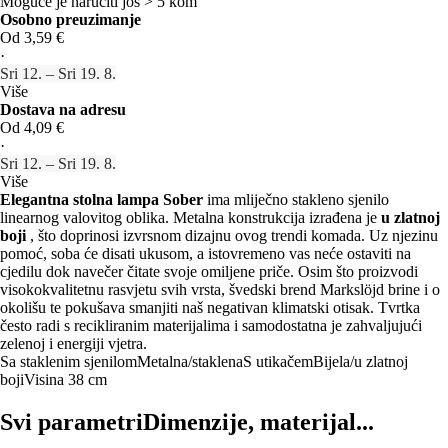
Moguće je naručiti još > 5 kom
Osobno preuzimanje
Od 3,59 €
·
Sri 12. – Sri 19. 8.
Više
Dostava na adresu
Od 4,09 €
·
Sri 12. – Sri 19. 8.
Više
Elegantna stolna lampa Sober
ima mliječno stakleno sjenilo
linearnog valovitog oblika. Metalna konstrukcija izrađena je
u zlatnoj
boji
, što doprinosi izvrsnom dizajnu ovog trendi komada. Uz njezinu
pomoć, soba će disati ukusom, a istovremeno vas neće ostaviti na
cjedilu dok navečer čitate svoje omiljene priče. Osim što proizvodi
visokokvalitetnu rasvjetu svih vrsta, švedski brend Markslöjd brine i o
okolišu te pokušava smanjiti naš negativan klimatski otisak. Tvrtka
često radi s recikliranim materijalima i samodostatna je zahvaljujući
zelenoj i energiji vjetra.
Sa staklenim sjenilom
Metalna/staklena
S utikačem
Bijela/u zlatnoj
boji
Visina 38 cm
Svi parametri
Dimenzije, materijal...