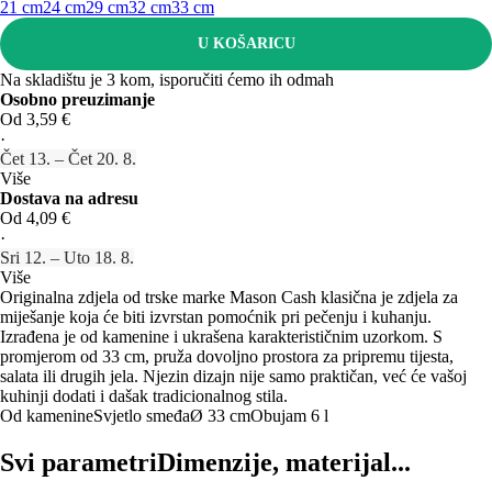
21 cm
24 cm
29 cm
32 cm
33 cm
U KOŠARICU
Na skladištu je 3 kom, isporučiti ćemo ih odmah
Osobno preuzimanje
Od 3,59 €
·
Čet 13. – Čet 20. 8.
Više
Dostava na adresu
Od 4,09 €
·
Sri 12. – Uto 18. 8.
Više
Originalna zdjela od trske marke Mason Cash klasična je zdjela za
miješanje koja će biti izvrstan pomoćnik pri pečenju i kuhanju.
Izrađena je od kamenine i ukrašena karakterističnim uzorkom. S
promjerom od 33 cm, pruža dovoljno prostora za pripremu tijesta,
salata ili drugih jela. Njezin dizajn nije samo praktičan, već će vašoj
kuhinji dodati i dašak tradicionalnog stila.
Od kamenine
Svjetlo smeđa
Ø 33 cm
Obujam 6 l
Svi parametri
Dimenzije, materijal...