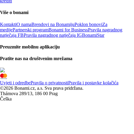
krediti
Više o bonami
Kontakti
O nama
Brendovi na Bonamiju
Poklon bonovi
Za
medije
Partnerski program
Bonami for Business
Pravila nagradnog
natječaja FB
Pravila nagradnog natječaja IG
BonamiStar
Preuzmite mobilnu aplikaciju
Pratite nas na društvenim mrežama
Uvjeti i odredbe
Pravila o privatnosti
Pravila i postavke kolačića
©2026 Bonami.cz, a.s. Sva prava pridržana.
Thámova 289/13, 186 00 Prag
Češka