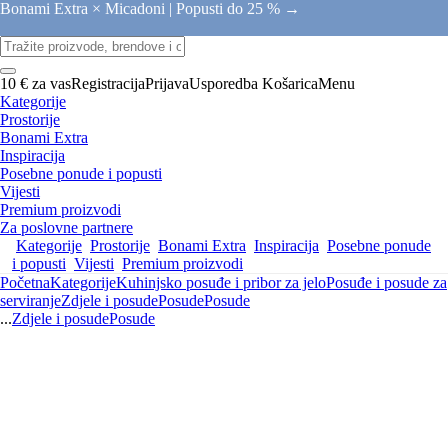
Bonami Extra × Micadoni |
Popusti do 25 % →
10 € za vas
Registracija
Prijava
Usporedba
Košarica
Menu
Kategorije
Prostorije
Bonami Extra
Inspiracija
Posebne ponude i popusti
Vijesti
Premium proizvodi
Za poslovne partnere
Kategorije
Prostorije
Bonami Extra
Inspiracija
Posebne ponude
i popusti
Vijesti
Premium proizvodi
Početna
Kategorije
Kuhinjsko posuđe i pribor za jelo
Posuđe i posude za
serviranje
Zdjele i posude
Posude
Posude
...
Zdjele i posude
Posude