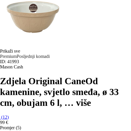
Prikaži sve
Premium
Posljednji komadi
ID: 41993
Mason Cash
Zdjela Original Cane
Od
kamenine, svjetlo smeđa, ø 33
cm, obujam 6 l
, …
više
(
12
)
99 €
Promjer (5)