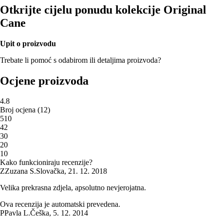
Otkrijte cijelu ponudu kolekcije Original
Cane
Upit o proizvodu
Trebate li pomoć s odabirom ili detaljima proizvoda?
Ocjene proizvoda
4.8
Broj ocjena
(
12
)
5
10
4
2
3
0
2
0
1
0
Kako funkcioniraju recenzije?
Z
Zuzana S.
Slovačka
,
21. 12. 2018
Velika prekrasna zdjela, apsolutno nevjerojatna.
Ova recenzija je automatski prevedena.
P
Pavla L.
Češka
,
5. 12. 2014