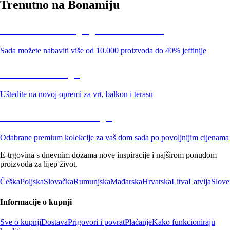
Trenutno na Bonamiju
Summer Sale: popusti do -40%
Sada možete nabaviti više od 10.000 proizvoda do 40% jeftinije
Vrt na sniženju
Uštedite na novoj opremi za vrt, balkon i terasu
Premium na sniženju
Odabrane premium kolekcije za vaš dom sada po povoljnijim cijenama
E-trgovina s dnevnim dozama nove inspiracije i najširom ponudom
proizvoda za lijep život.
Češka
Poljska
Slovačka
Rumunjska
Mađarska
Hrvatska
Litva
Latvija
Slove
Informacije o kupnji
Sve o kupnji
Dostava
Prigovori i povrat
Plaćanje
Kako funkcioniraju