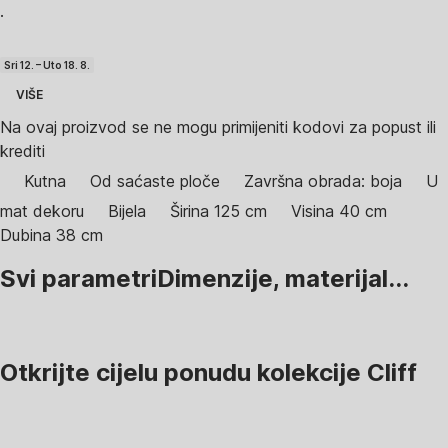
·
Sri 12. – Uto 18. 8.
VIŠE
Na ovaj proizvod se ne mogu primijeniti kodovi za popust ili
krediti
Kutna
Od saćaste ploče
Završna obrada: boja
U
mat dekoru
Bijela
Širina 125 cm
Visina 40 cm
Dubina 38 cm
Svi parametri
Dimenzije, materijal...
Otkrijte cijelu ponudu kolekcije Cliff