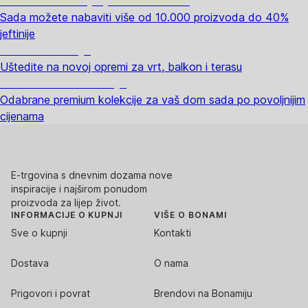
Summer Sale: popusti do -40%
Sada možete nabaviti više od 10.000 proizvoda do 40%
jeftinije
Vrt na sniženju
Uštedite na novoj opremi za vrt, balkon i terasu
Premium na sniženju
Odabrane premium kolekcije za vaš dom sada po povoljnijim
cijenama
E-trgovina s dnevnim dozama nove
inspiracije i najširom ponudom
proizvoda za lijep život.
INFORMACIJE O KUPNJI
VIŠE O BONAMI
Sve o kupnji
Kontakti
Dostava
O nama
Prigovori i povrat
Brendovi na Bonamiju