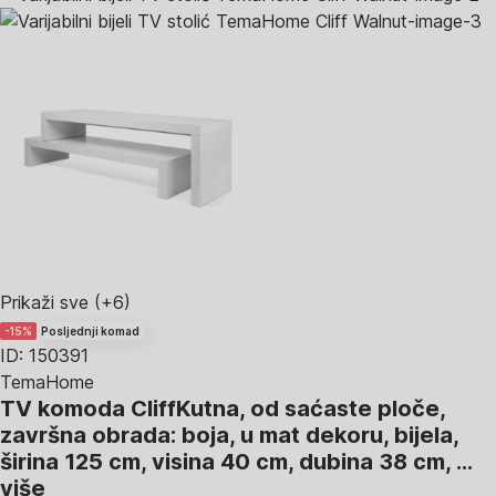
Prikaži sve
(+6)
-15%
Posljednji komad
ID: 150391
TemaHome
TV komoda Cliff
Kutna, od saćaste ploče,
završna obrada: boja, u mat dekoru, bijela,
širina 125 cm, visina 40 cm, dubina 38 cm
, …
više