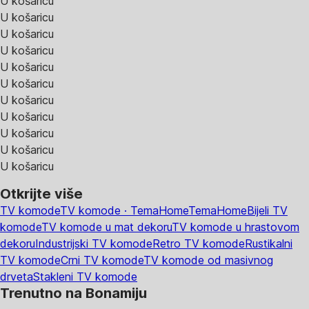
U košaricu
U košaricu
U košaricu
U košaricu
U košaricu
U košaricu
U košaricu
U košaricu
U košaricu
U košaricu
U košaricu
Otkrijte više
TV komode
TV komode · TemaHome
TemaHome
Bijeli TV
komode
TV komode u mat dekoru
TV komode u hrastovom
dekoru
Industrijski TV komode
Retro TV komode
Rustikalni
TV komode
Crni TV komode
TV komode od masivnog
drveta
Stakleni TV komode
Trenutno na Bonamiju