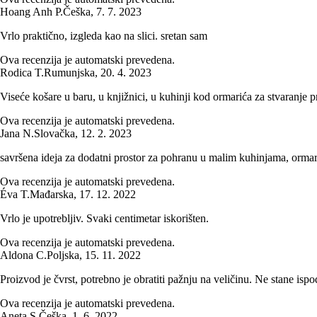
Hoang Anh P.
Češka
,
7. 7. 2023
Vrlo praktično, izgleda kao na slici. sretan sam
Ova recenzija je automatski prevedena.
Rodica T.
Rumunjska
,
20. 4. 2023
Viseće košare u baru, u knjižnici, u kuhinji kod ormarića za stvaranje p
Ova recenzija je automatski prevedena.
Jana N.
Slovačka
,
12. 2. 2023
savršena ideja za dodatni prostor za pohranu u malim kuhinjama, ormar
Ova recenzija je automatski prevedena.
Éva T.
Mađarska
,
17. 12. 2022
Vrlo je upotrebljiv. Svaki centimetar iskorišten.
Ova recenzija je automatski prevedena.
Aldona C.
Poljska
,
15. 11. 2022
Proizvod je čvrst, potrebno je obratiti pažnju na veličinu. Ne stane ispo
Ova recenzija je automatski prevedena.
Aneta S.
Češka
,
1. 6. 2022