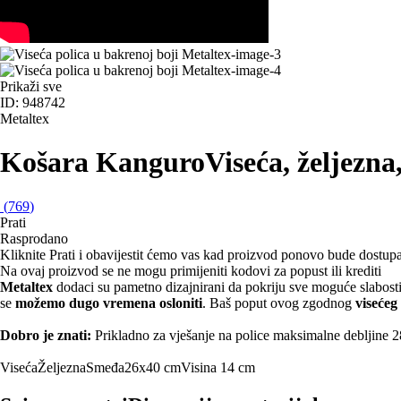
Prikaži sve
ID: 948742
Metaltex
Košara Kanguro
Viseća, željezn
(
769
)
Prati
Rasprodano
Kliknite Prati i obavijestit ćemo vas kad proizvod ponovo bude dostup
Na ovaj proizvod se ne mogu primijeniti kodovi za popust ili krediti
Metaltex
dodaci su pametno dizajnirani da pokriju sve moguće slabosti 
se
možemo dugo vremena osloniti
. Baš poput ovog zgodnog
visećeg
Dobro je znati:
Prikladno za vješanje na police maksimalne debljine 
Viseća
Željezna
Smeđa
26x40 cm
Visina 14 cm