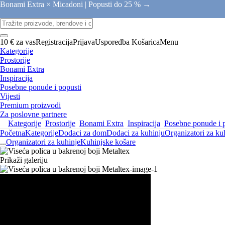
Bonami Extra × Micadoni |
Popusti do 25 % →
10 € za vas
Registracija
Prijava
Usporedba
Košarica
Menu
Kategorije
Prostorije
Bonami Extra
Inspiracija
Posebne ponude i popusti
Vijesti
Premium proizvodi
Za poslovne partnere
Kategorije
Prostorije
Bonami Extra
Inspiracija
Posebne ponude i 
Početna
Kategorije
Dodaci za dom
Dodaci za kuhinju
Organizatori za ku
...
Organizatori za kuhinje
Kuhinjske košare
Prikaži galeriju