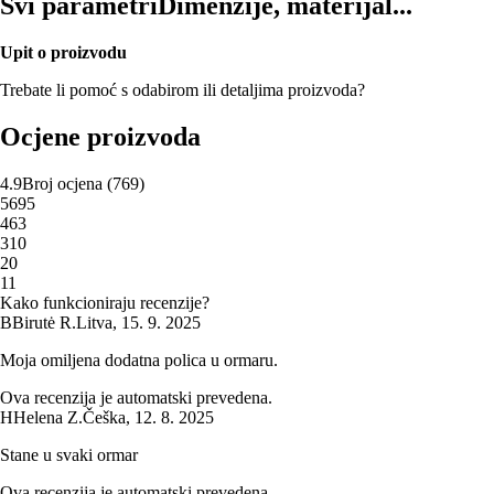
Svi parametri
Dimenzije, materijal...
Upit o proizvodu
Trebate li pomoć s odabirom ili detaljima proizvoda?
Ocjene proizvoda
4.9
Broj ocjena
(
769
)
5
695
4
63
3
10
2
0
1
1
Kako funkcioniraju recenzije?
B
Birutė R.
Litva
,
15. 9. 2025
Moja omiljena dodatna polica u ormaru.
Ova recenzija je automatski prevedena.
H
Helena Z.
Češka
,
12. 8. 2025
Stane u svaki ormar
Ova recenzija je automatski prevedena.