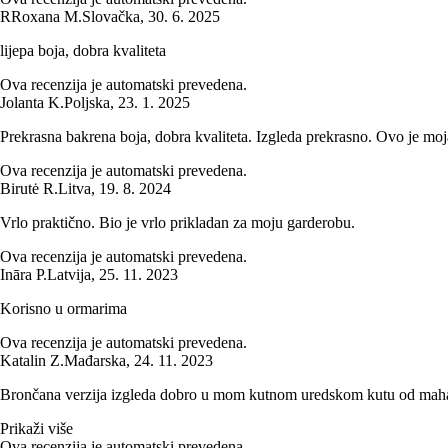
R
Roxana M.
Slovačka
,
30. 6. 2025
lijepa boja, dobra kvaliteta
Ova recenzija je automatski prevedena.
Jolanta K.
Poljska
,
23. 1. 2025
Prekrasna bakrena boja, dobra kvaliteta. Izgleda prekrasno. Ovo je moj
Ova recenzija je automatski prevedena.
Birutė R.
Litva
,
19. 8. 2024
Vrlo praktično. Bio je vrlo prikladan za moju garderobu.
Ova recenzija je automatski prevedena.
Ināra P.
Latvija
,
25. 11. 2023
Korisno u ormarima
Ova recenzija je automatski prevedena.
Katalin Z.
Mađarska
,
24. 11. 2023
Brončana verzija izgleda dobro u mom kutnom uredskom kutu od mahago
Prikaži više
Ova recenzija je automatski prevedena.