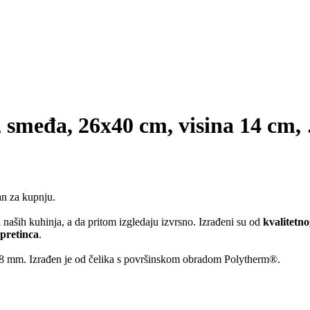
a, smeđa, 26x40 cm, visina 14 cm
,
an za kupnju.
naših kuhinja, a da pritom izgledaju izvrsno. Izrađeni su od
kvalitetn
 pretinca
.
28 mm. Izrađen je od čelika s površinskom obradom Polytherm®.