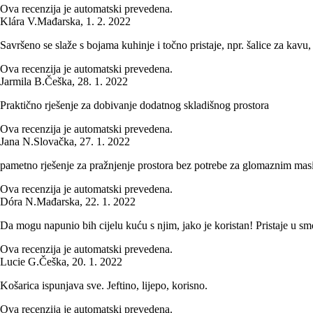
Ova recenzija je automatski prevedena.
Klára V.
Mađarska
,
1. 2. 2022
Savršeno se slaže s bojama kuhinje i točno pristaje, npr. šalice za kavu, 
Ova recenzija je automatski prevedena.
Jarmila B.
Češka
,
28. 1. 2022
Praktično rješenje za dobivanje dodatnog skladišnog prostora
Ova recenzija je automatski prevedena.
Jana N.
Slovačka
,
27. 1. 2022
pametno rješenje za pražnjenje prostora bez potrebe za glomaznim ma
Ova recenzija je automatski prevedena.
Dóra N.
Mađarska
,
22. 1. 2022
Da mogu napunio bih cijelu kuću s njim, jako je koristan! Pristaje u smo
Ova recenzija je automatski prevedena.
Lucie G.
Češka
,
20. 1. 2022
Košarica ispunjava sve. Jeftino, lijepo, korisno.
Ova recenzija je automatski prevedena.