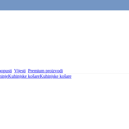
popusti
Vijesti
Premium proizvodi
hinje
Kuhinjske košare
Kuhinjske košare