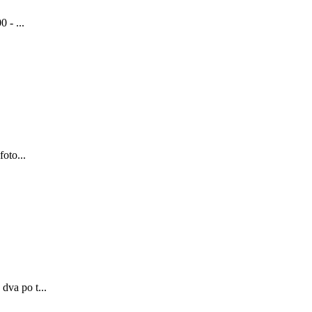
 - ...
foto...
dva po t...