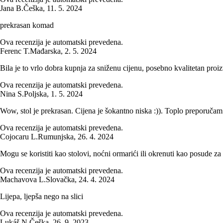
Jana B.
Češka
,
11. 5. 2024
prekrasan komad
Ova recenzija je automatski prevedena.
Ferenc T.
Mađarska
,
2. 5. 2024
Bila je to vrlo dobra kupnja za sniženu cijenu, posebno kvalitetan proi
Ova recenzija je automatski prevedena.
Nina S.
Poljska
,
1. 5. 2024
Wow, stol je prekrasan. Cijena je šokantno niska :)). Toplo preporučam
Ova recenzija je automatski prevedena.
Cojocaru L.
Rumunjska
,
26. 4. 2024
Mogu se koristiti kao stolovi, noćni ormarići ili okrenuti kao posude za
Ova recenzija je automatski prevedena.
Machavova L.
Slovačka
,
24. 4. 2024
Lijepa, ljepša nego na slici
Ova recenzija je automatski prevedena.
Lukáš N.
Češka
,
26. 9. 2023