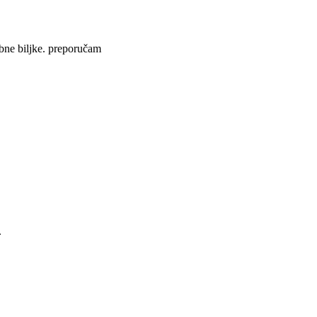
obne biljke. preporučam
.