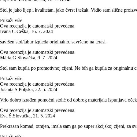
Stol je jako lijep i kvalitetan, jako čvrst i težak. Vidio sam slične pro
Prikaži više
Ova recenzija je automatski prevedena.
Ivana C.
Češka
,
16. 7. 2024
savršen stol/tabur izgleda originalno, savršeno na terasi
Ova recenzija je automatski prevedena.
Mária G.
Slovačka
,
9. 7. 2024
Stol sam kupila po promotivnoj cijeni. Ne bih ga kupila za originalnu cij
Prikaži više
Ova recenzija je automatski prevedena.
Jolanta S.
Poljska
,
22. 5. 2024
Vrlo dobro izrađen pomoćni stolić od dobrog materijala Ispunjava oček
Ova recenzija je automatski prevedena.
Eva Š.
Slovačka
,
21. 5. 2024
Prekrasan komad, otmjen, imala sam ga po super akcijskoj cijeni, za sva
Prikaži više