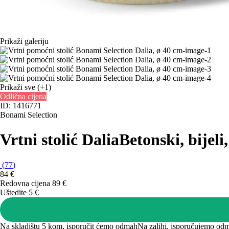
Prikaži galeriju
Prikaži sve
(+1)
Odlična cijena
ID: 1416771
Bonami Selection
Vrtni stolić Dalia
Betonski, bijeli
(
77
)
84 €
Redovna cijena 89 €
Uštedite 5 €
Na skladištu 5 kom, isporučit ćemo odmah
Na zalihi, isporučujemo od