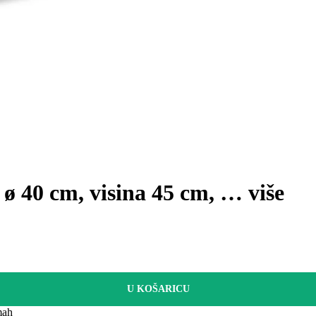
, ø 40 cm, visina 45 cm
, …
više
U KOŠARICU
mah