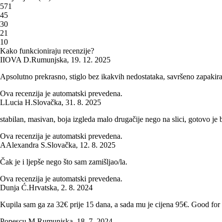
5
71
4
5
3
0
2
1
1
0
Kako funkcioniraju recenzije?
I
IOVA D.
Rumunjska
,
19. 12. 2025
Apsolutno prekrasno, stiglo bez ikakvih nedostataka, savršeno zapakiran
Ova recenzija je automatski prevedena.
L
Lucia H.
Slovačka
,
31. 8. 2025
stabilan, masivan, boja izgleda malo drugačije nego na slici, gotovo je b
Ova recenzija je automatski prevedena.
A
Alexandra S.
Slovačka
,
12. 8. 2025
Čak je i ljepše nego što sam zamišljao/la.
Ova recenzija je automatski prevedena.
Dunja Ć.
Hrvatska
,
2. 8. 2024
Kupila sam ga za 32€ prije 15 dana, a sada mu je cijena 95€. Good for
Popescu M.
Rumunjska
,
18. 7. 2024