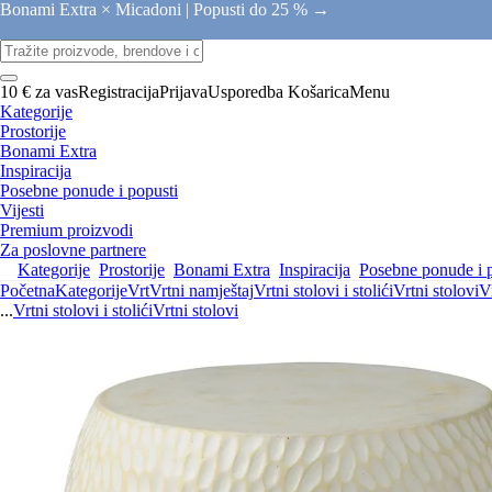
Bonami Extra × Micadoni |
Popusti do 25 % →
10 € za vas
Registracija
Prijava
Usporedba
Košarica
Menu
Kategorije
Prostorije
Bonami Extra
Inspiracija
Posebne ponude i popusti
Vijesti
Premium proizvodi
Za poslovne partnere
Kategorije
Prostorije
Bonami Extra
Inspiracija
Posebne ponude i 
Početna
Kategorije
Vrt
Vrtni namještaj
Vrtni stolovi i stolići
Vrtni stolovi
Vr
...
Vrtni stolovi i stolići
Vrtni stolovi