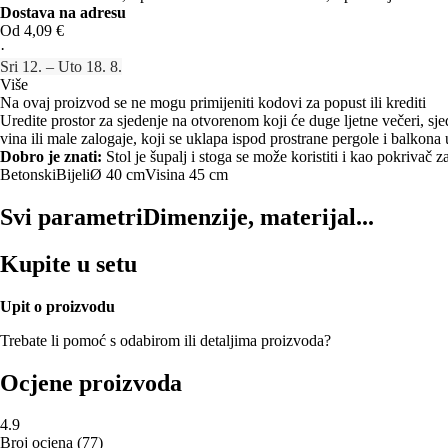
Dostava na adresu
Od 4,09 €
·
Sri 12. – Uto 18. 8.
Više
Na ovaj proizvod se ne mogu primijeniti kodovi za popust ili krediti
Uredite prostor za sjedenje na otvorenom koji će duge ljetne večeri, sje
vina ili male zalogaje, koji se uklapa ispod prostrane pergole i balkona
Dobro je znati:
Stol je šupalj i stoga se može koristiti i kao pokrivač za
Betonski
Bijeli
Ø 40 cm
Visina 45 cm
Svi parametri
Dimenzije, materijal...
Kupite u setu
Upit o proizvodu
Trebate li pomoć s odabirom ili detaljima proizvoda?
Ocjene proizvoda
4.9
Broj ocjena
(
77
)