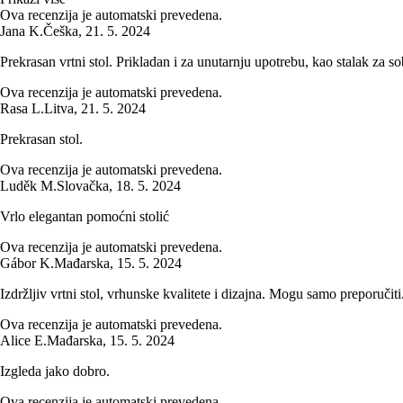
Ova recenzija je automatski prevedena.
Jana K.
Češka
,
21. 5. 2024
Prekrasan vrtni stol. Prikladan i za unutarnju upotrebu, kao stalak za s
Ova recenzija je automatski prevedena.
Rasa L.
Litva
,
21. 5. 2024
Prekrasan stol.
Ova recenzija je automatski prevedena.
Luděk M.
Slovačka
,
18. 5. 2024
Vrlo elegantan pomoćni stolić
Ova recenzija je automatski prevedena.
Gábor K.
Mađarska
,
15. 5. 2024
Izdržljiv vrtni stol, vrhunske kvalitete i dizajna. Mogu samo preporučiti
Ova recenzija je automatski prevedena.
Alice E.
Mađarska
,
15. 5. 2024
Izgleda jako dobro.
Ova recenzija je automatski prevedena.