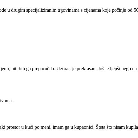
izvode u drugim specijaliziranim trgovinama s cijenama koje počinju od 500
enu, niti bih ga preporučila. Uzorak je prekrasan. Još je ljepši nego na 
ivanja.
ki prostor u kući po meni, imam ga u kupaonici. Šteta što nisam kupila 