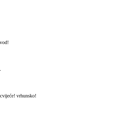
zvod!
.
 cvijeće! vrhunsko!