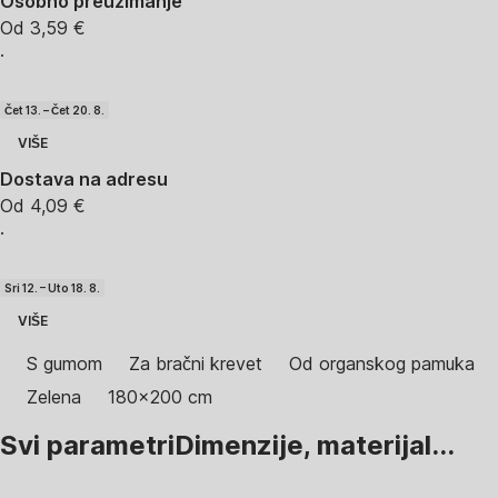
Osobno preuzimanje
Od 3,59 €
·
Čet 13. – Čet 20. 8.
VIŠE
Dostava na adresu
Od 4,09 €
·
Sri 12. – Uto 18. 8.
VIŠE
S gumom
Za bračni krevet
Od organskog pamuka
Zelena
180x200 cm
Svi parametri
Dimenzije, materijal...