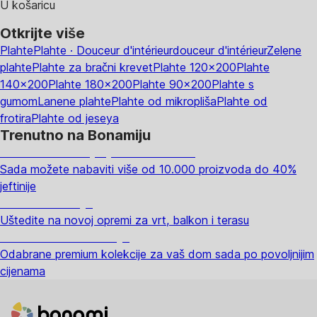
U košaricu
Otkrijte više
Plahte
Plahte · Douceur d'intérieur
douceur d'intérieur
Zelene
plahte
Plahte za bračni krevet
Plahte 120x200
Plahte
140x200
Plahte 180x200
Plahte 90x200
Plahte s
gumom
Lanene plahte
Plahte od mikropliša
Plahte od
frotira
Plahte od jeseya
Trenutno na Bonamiju
Summer Sale: popusti do -40%
Sada možete nabaviti više od 10.000 proizvoda do 40%
jeftinije
Vrt na sniženju
Uštedite na novoj opremi za vrt, balkon i terasu
Premium na sniženju
Odabrane premium kolekcije za vaš dom sada po povoljnijim
cijenama