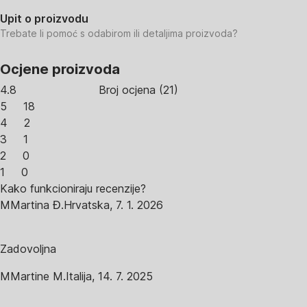
Upit o proizvodu
Trebate li pomoć s odabirom ili detaljima proizvoda?
Ocjene proizvoda
4.8
Broj ocjena
(
21
)
5
18
4
2
3
1
2
0
1
0
Kako funkcioniraju recenzije?
M
Martina Đ.
Hrvatska
,
7. 1. 2026
Zadovoljna
M
Martine M.
Italija
,
14. 7. 2025