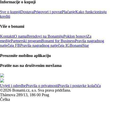
Informacije o kupnji
Sve o kupnji
Dostava
Prigovori i povrat
Plaćanje
Kako funkcioniraju
krediti
Više o bonami
Kontakti
O nama
Brendovi na Bonamiju
Poklon bonovi
Za
medije
Partnerski program
Bonami for Business
Pravila nagradnog
natječaja FB
Pravila nagradnog natječaja IG
BonamiStar
Preuzmite mobilnu aplikaciju
Pratite nas na društvenim mrežama
Uvjeti i odredbe
Pravila o privatnosti
Pravila i postavke kolačića
©2026 Bonami.cz, a.s. Sva prava pridržana.
Thámova 289/13, 186 00 Prag
Češka