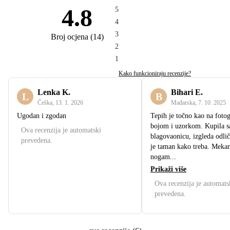
4.8
5
4
3
Broj ocjena
(
14
)
2
1
Kako funkcioniraju recenzije?
Lenka K.
Bihari E.
L
B
Češka
,
13. 1. 2026
Mađarska
,
7. 10. 2025
Ugodan i zgodan
Tepih je točno kao na fotogr
bojom i uzorkom. Kupila s
Ova recenzija je automatski
blagovaonicu, izgleda odlič
prevedena.
je taman kako treba. Mekan
nogam...
Prikaži više
Ova recenzija je automats
prevedena.