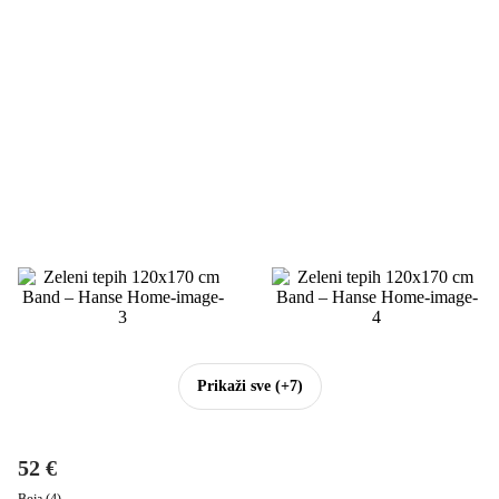
Prikaži sve
(+7)
52 €
Boja (4)