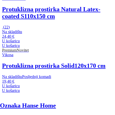
Protuklizna prostirka Natural Latex-
coated S
110x150 cm
(
22
)
Na skladištu
24,40 €
U košaricu
U košaricu
Premium
Novitet
Vikosa
Protuklizna prostirka Solid
120x170 cm
Na skladištu
Posljednji komadi
19,40 €
U košaricu
U košaricu
Oznaka Hanse Home