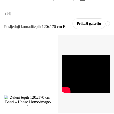
(
14
)
Prikaži galeriju
Posljednji komadi