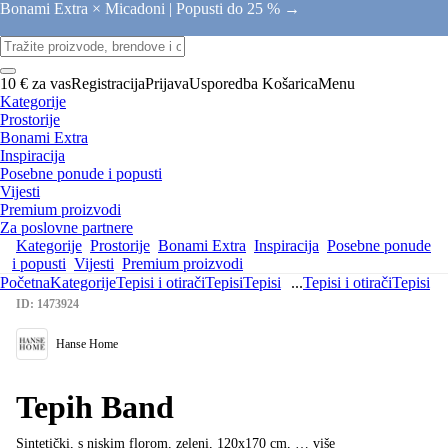
Bonami Extra × Micadoni |
Popusti do 25 % →
10 € za vas
Registracija
Prijava
Usporedba
Košarica
Menu
Kategorije
Prostorije
Bonami Extra
Inspiracija
Posebne ponude i popusti
Vijesti
Premium proizvodi
Za poslovne partnere
Kategorije
Prostorije
Bonami Extra
Inspiracija
Posebne ponude
i popusti
Vijesti
Premium proizvodi
Početna
Kategorije
Tepisi i otirači
Tepisi
Tepisi
...
Tepisi i otirači
Tepisi
ID: 1473924
Hanse Home
Tepih Band
Sintetički, s niskim florom, zeleni, 120x170 cm
, …
više