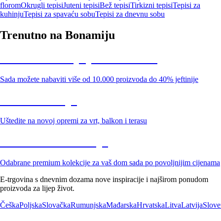
florom
Okrugli tepisi
Juteni tepisi
Bež tepisi
Tirkizni tepisi
Tepisi za
kuhinju
Tepisi za spavaću sobu
Tepisi za dnevnu sobu
Trenutno na Bonamiju
Summer Sale: popusti do -40%
Sada možete nabaviti više od 10.000 proizvoda do 40% jeftinije
Vrt na sniženju
Uštedite na novoj opremi za vrt, balkon i terasu
Premium na sniženju
Odabrane premium kolekcije za vaš dom sada po povoljnijim cijenama
E-trgovina s dnevnim dozama nove inspiracije i najširom ponudom
proizvoda za lijep život.
Češka
Poljska
Slovačka
Rumunjska
Mađarska
Hrvatska
Litva
Latvija
Slove