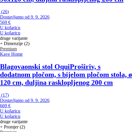
(
26
)
Dostavljamo od 9. 9. 2026
569 €
U košaricu
U košaricu
druge varijante
+ Dimenzije (2)
Premium
Kave Home
Blagovaonski stol Oqui
Proširiv, s
dodatnom pločom, s bijelom pločom stola, ø
120 cm, duljina rasklopljenog 200 cm
(
17
)
Dostavljamo od 9. 9. 2026
669 €
U košaricu
U košaricu
druge varijante
+ Promjer (2)