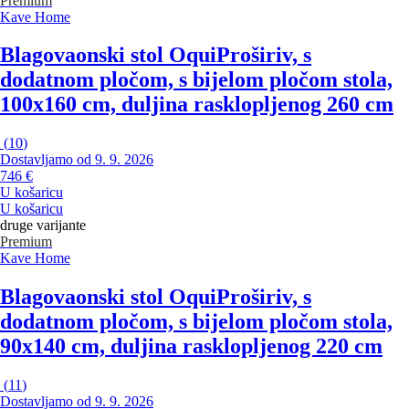
Premium
Kave Home
Blagovaonski stol Oqui
Proširiv, s
dodatnom pločom, s bijelom pločom stola,
100x160 cm, duljina rasklopljenog 260 cm
(
10
)
Dostavljamo od 9. 9. 2026
746 €
U košaricu
U košaricu
druge varijante
Premium
Kave Home
Blagovaonski stol Oqui
Proširiv, s
dodatnom pločom, s bijelom pločom stola,
90x140 cm, duljina rasklopljenog 220 cm
(
11
)
Dostavljamo od 9. 9. 2026