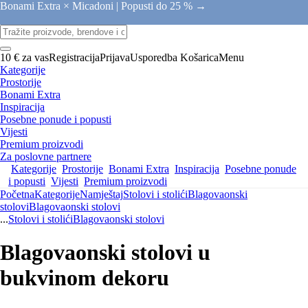
Bonami Extra × Micadoni |
Popusti do 25 % →
10 € za vas
Registracija
Prijava
Usporedba
Košarica
Menu
Kategorije
Prostorije
Bonami Extra
Inspiracija
Posebne ponude i popusti
Vijesti
Premium proizvodi
Za poslovne partnere
Kategorije
Prostorije
Bonami Extra
Inspiracija
Posebne ponude
i popusti
Vijesti
Premium proizvodi
Početna
Kategorije
Namještaj
Stolovi i stolići
Blagovaonski
stolovi
Blagovaonski stolovi
...
Stolovi i stolići
Blagovaonski stolovi
Blagovaonski stolovi u
bukvinom dekoru