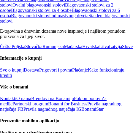
stolovi
Ovalni blagovaonski stolovi
Blagovaonski stolovi za 2
osobe
Blagovaonski stolovi za 4 osobe
Blagovaonski stolovi za 6
osoba
Blagovaonski stolovi od masivnog drveta
Stakleni blagovaonski
stolovi
E-trgovina s dnevnim dozama nove inspiracije i najširom ponudom
proizvoda za lijep život.
Češka
Poljska
Slovačka
Rumunjska
Mađarska
Hrvatska
Litva
Latvija
Slove
Informacije o kupnji
Sve o kupnji
Dostava
Prigovori i povrat
Plaćanje
Kako funkcioniraju
krediti
Više o bonami
Kontakti
O nama
Brendovi na Bonamiju
Poklon bonovi
Za
medije
Partnerski program
Bonami for Business
Pravila nagradnog
natječaja FB
Pravila nagradnog natječaja IG
BonamiStar
Preuzmite mobilnu aplikaciju
Pratite nas na društvenim mrežama