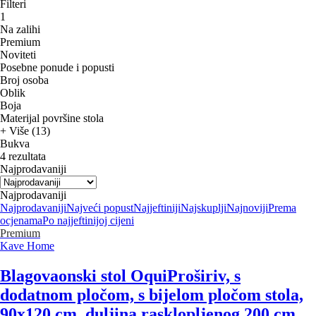
Filteri
1
Na zalihi
Premium
Noviteti
Posebne ponude i popusti
Broj osoba
Oblik
Boja
Materijal površine stola
+ Više (13)
Bukva
4 rezultata
Najprodavaniji
Najprodavaniji
Najprodavaniji
Najveći popust
Najjeftiniji
Najskuplji
Najnoviji
Prema
ocjenama
Po najjeftinijoj cijeni
Premium
Kave Home
Blagovaonski stol Oqui
Proširiv, s
dodatnom pločom, s bijelom pločom stola,
90x120 cm, duljina rasklopljenog 200 cm