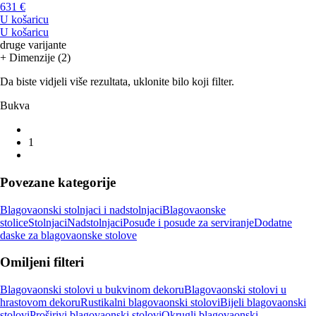
631 €
U košaricu
U košaricu
druge varijante
+ Dimenzije (2)
Da biste vidjeli više rezultata, uklonite bilo koji filter.
Bukva
1
Povezane kategorije
Blagovaonski stolnjaci i nadstolnjaci
Blagovaonske
stolice
Stolnjaci
Nadstolnjaci
Posuđe i posude za serviranje
Dodatne
daske za blagovaonske stolove
Omiljeni filteri
Blagovaonski stolovi u bukvinom dekoru
Blagovaonski stolovi u
hrastovom dekoru
Rustikalni blagovaonski stolovi
Bijeli blagovaonski
stolovi
Proširivi blagovaonski stolovi
Okrugli blagovaonski