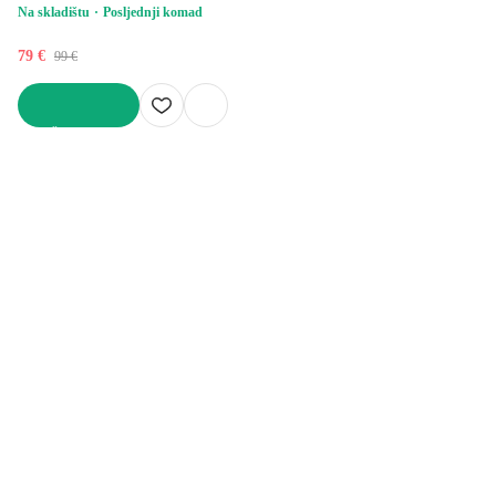
Na skladištu
Posljednji komad
79 €
99 €
U KOŠARICU