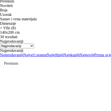
Premium
Noviteti
Boja
Uzorak
Sastav i vrsta materijala
Dimenzije
+ Više (8)
140x200 cm
30 rezultati
Najprodavaniji
Najprodavaniji
Najprodavaniji
Najveći popust
Najjeftiniji
Najskuplji
Najnoviji
Prema ocj
Premium