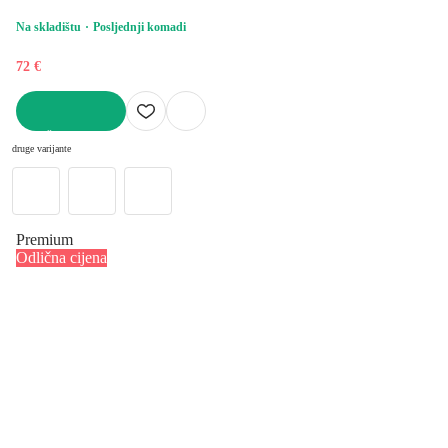
Na skladištu
Posljednji komadi
72 €
U KOŠARICU
druge varijante
Premium
Odlična cijena