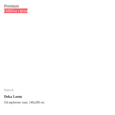
Premium
Odlična cijena
Hübsch
Deka Loom
Od mješavine vune, 140x200 cm