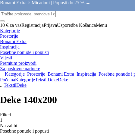
Bonami Extra × Micadoni |
Popusti do 25 % →
10 € za vas
Registracija
Prijava
Usporedba
Košarica
Menu
Kategorije
Prostorije
Bonami Extra
Inspiracija
Posebne ponude i popusti
Vijesti
Premium proizvodi
Za poslovne partnere
Kategorije
Prostorije
Bonami Extra
Inspiracija
Posebne ponude i 
Početna
Kategorije
Tekstil
Deke
Deke
...
Tekstil
Deke
Deke 140x200
Filteri
1
Na zalihi
Posebne ponude i popusti