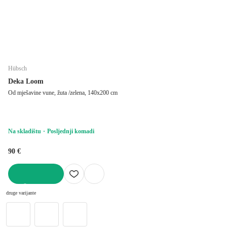
Hübsch
Deka Loom
Od mješavine vune, žuta /zelena, 140x200 cm
Na skladištu
Posljednji komadi
90 €
U KOŠARICU
druge varijante