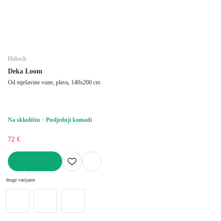
Hübsch
Deka Loom
Od mješavine vune, plava, 140x200 cm
Na skladištu
Posljednji komadi
72 €
U KOŠARICU
druge varijante