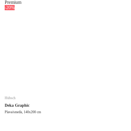
Premium
-20%
Hübsch
Deka Graphic
Plava/smeđa, 140x200 cm