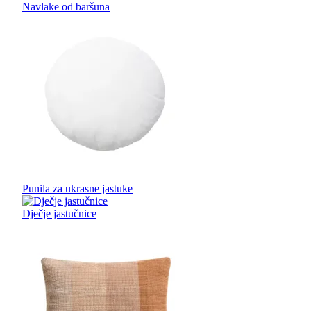
Navlake od baršuna
Punila za ukrasne jastuke
Dječje jastučnice