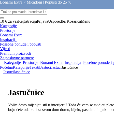
Bonami Extra × Micadoni |
Popusti do 25 % →
10 € za vas
Registracija
Prijava
Usporedba
Košarica
Menu
Kategorije
Prostorije
Bonami Extra
Inspiracija
Posebne ponude i popusti
Vijesti
Premium proizvodi
Za poslovne partnere
Kategorije
Prostorije
Bonami Extra
Inspiracija
Posebne ponude i 
Početna
Kategorije
Tekstil
Jastuci
Jastuci
Jastučnice
...
Jastuci
Jastučnice
Jastučnice
Volite često mijenjati stil u interijeru? Tada će vam se svidjeti p
boju ćete odabrati za svom dom domu, bijelu, pastelnu ili pak inte