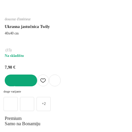
douceur d'intérieur
Ukrasna jastučnica Twily
40x40 cm
(
15
)
Na skladištu
7,90 €
U KOŠARICU
druge varijante
+2
Premium
Samo na Bonamiju