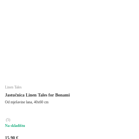
Linen Tales
Jastučnica Linen Tales for Bonami
Od mješavine lana, 40x60 cm
(
5
)
Na skladištu
15,90 €