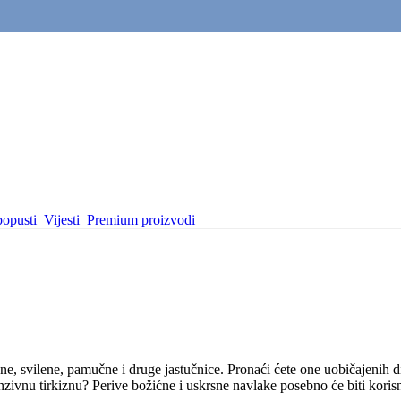
popusti
Vijesti
Premium proizvodi
letene, svilene, pamučne i druge jastučnice. Pronaći ćete one uobičajenih
nzivnu tirkiznu? Perive božićne i uskrsne navlake posebno će biti koris