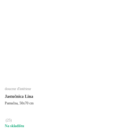
douceur d'intérieur
Jastučnica Lina
Pamučna, 50x70 cm
(
25
)
Na skladištu