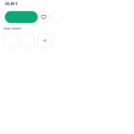
10,40 €
U KOŠARICU
druge varijante
+8