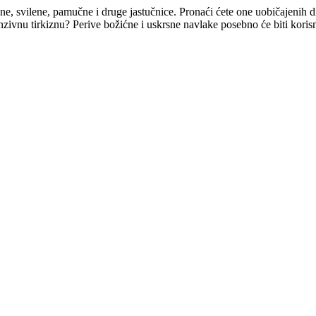
letene, svilene, pamučne i druge jastučnice. Pronaći ćete one uobičajenih
nzivnu tirkiznu? Perive božićne i uskrsne navlake posebno će biti koris