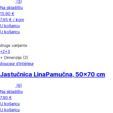
(
3
)
Na skladištu
15,90 €
7,95 € / kom
U košaricu
U košaricu
druge varijante
+2
+3
+ Dimenzije (2)
douceur d'intérieur
Jastučnica Lina
Pamučna, 50x70 cm
(
6
)
Na skladištu
7,90 €
U košaricu
U košaricu