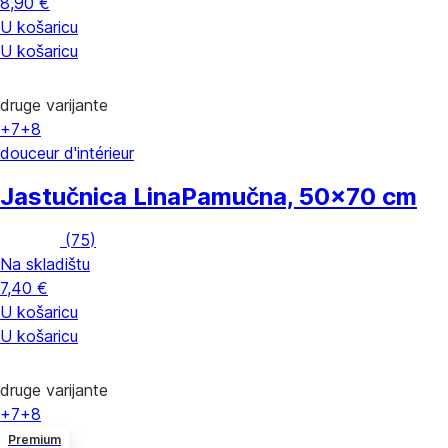
8,90 €
U košaricu
U košaricu
druge varijante
+7
+8
douceur d'intérieur
Jastučnica Lina
Pamučna, 50x70 cm
(
75
)
Na skladištu
7,40 €
U košaricu
U košaricu
druge varijante
+7
+8
Premium