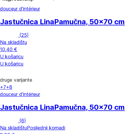
douceur d'intérieur
Jastučnica Lina
Pamučna, 50x70 cm
(
25
)
Na skladištu
10,40 €
U košaricu
U košaricu
druge varijante
+7
+8
douceur d'intérieur
Jastučnica Lina
Pamučna, 50x70 cm
(
6
)
Na skladištu
Posljednji komadi