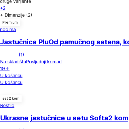
druge varijante
+2
+ Dimenzije (2)
Premium
noo.ma
Jastučnica Plu
Od pamučnog satena, k
(
1
)
Na skladištu
Posljednji komad
19 €
U košaricu
U košaricu
set 2 kom
Restilo
Ukrasne jastučnice u setu Softa
2 kom