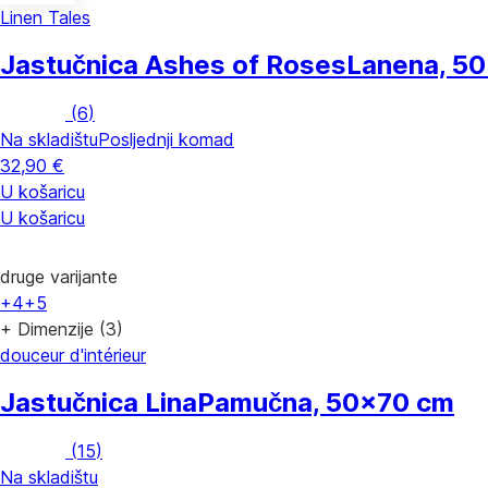
Linen Tales
Jastučnica Ashes of Roses
Lanena, 5
(
6
)
Na skladištu
Posljednji komad
32,90 €
U košaricu
U košaricu
druge varijante
+4
+5
+ Dimenzije (3)
douceur d'intérieur
Jastučnica Lina
Pamučna, 50x70 cm
(
15
)
Na skladištu