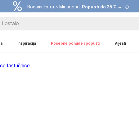
Bonami Extra × Micadoni |
Popusti do 25 % →
ra
Inspiracija
Posebne ponude i popusti
Vijesti
ice
Jastučnice