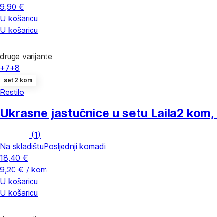
9,90 €
U košaricu
U košaricu
druge varijante
+7
+8
set 2 kom
Restilo
Ukrasne jastučnice u setu Laila
2 kom,
(
1
)
Na skladištu
Posljednji komadi
18,40 €
9,20 € / kom
U košaricu
U košaricu