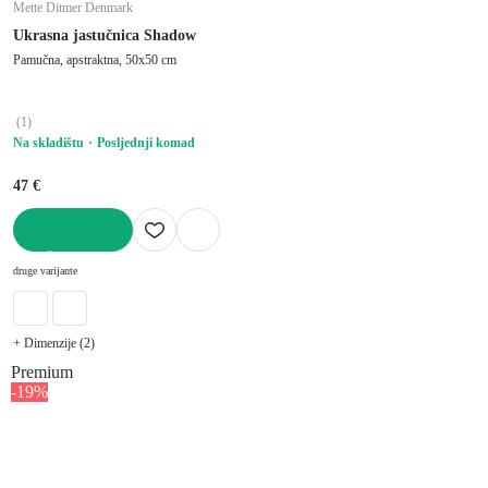
Mette Ditmer Denmark
Ukrasna jastučnica Shadow
Pamučna, apstraktna, 50x50 cm
(
1
)
Na skladištu
Posljednji komad
47 €
U KOŠARICU
druge varijante
+ Dimenzije (2)
Premium
-19%