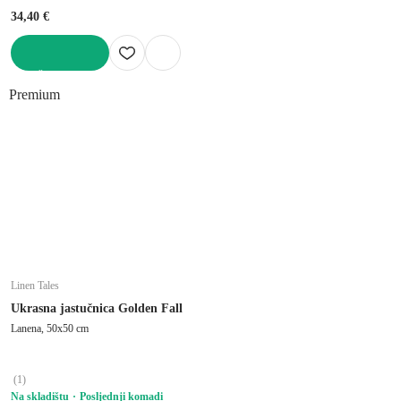
34,40 €
U KOŠARICU
Premium
Linen Tales
Ukrasna jastučnica Golden Fall
Lanena, 50x50 cm
(
1
)
Na skladištu
Posljednji komadi