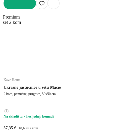
U KOŠARICU
Premium
set 2 kom
Kave Home
Ukrasne jastučnice u setu Macie
2 kom, pamučne, prugaste, 50x50 cm
(
1
)
Na skladištu
Posljednji komadi
37,35 €
18,68 € / kom