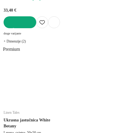
33,40 €
U KOŠARICU
druge varijante
+ Dimenzije (2)
Premium
Linen Tales
Ukrasna jastučnica White
Botany
Lanena, cvjetna, 50x50 cm