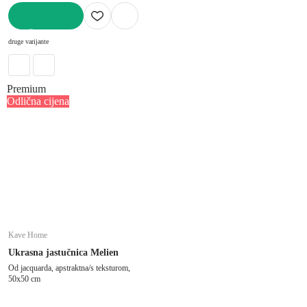
U KOŠARICU
druge varijante
Premium
Odlična cijena
Kave Home
Ukrasna jastučnica Melien
Od jacquarda, apstraktna/s teksturom,
50x50 cm