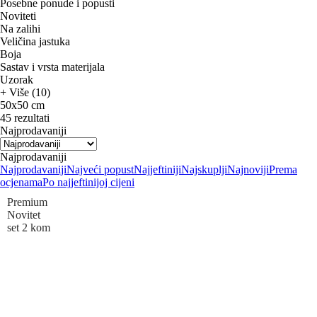
Posebne ponude i popusti
Noviteti
Na zalihi
Veličina jastuka
Boja
Sastav i vrsta materijala
Uzorak
+ Više (10)
50x50 cm
45 rezultati
Najprodavaniji
Najprodavaniji
Najprodavaniji
Najveći popust
Najjeftiniji
Najskuplji
Najnoviji
Prema
ocjenama
Po najjeftinijoj cijeni
Premium
Novitet
set 2 kom