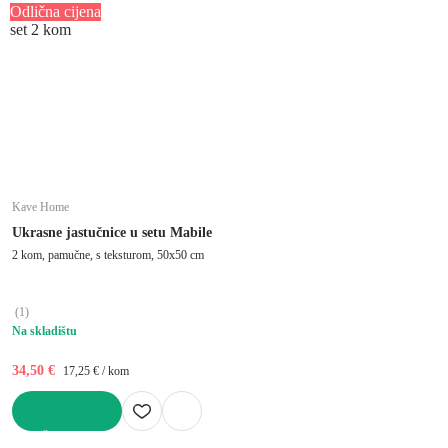
Odlična cijena
set 2 kom
Kave Home
Ukrasne jastučnice u setu Mabile
2 kom, pamučne, s teksturom, 50x50 cm
(
1
)
Na skladištu
34,50 €
17,25 € / kom
U KOŠARICU