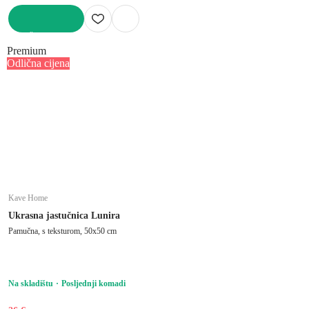
U KOŠARICU
Premium
Odlična cijena
Kave Home
Ukrasna jastučnica Lunira
Pamučna, s teksturom, 50x50 cm
Na skladištu
Posljednji komadi