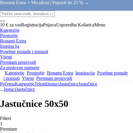
Bonami Extra × Micadoni |
Popusti do 25 % →
10 € za vas
Registracija
Prijava
Usporedba
Košarica
Menu
Kategorije
Prostorije
Bonami Extra
Inspiracija
Posebne ponude i popusti
Vijesti
Premium proizvodi
Za poslovne partnere
Kategorije
Prostorije
Bonami Extra
Inspiracija
Posebne ponude
i popusti
Vijesti
Premium proizvodi
Početna
Kategorije
Tekstil
Jastuci
Jastučnice
Jastučnice
...
Jastuci
Jastučnice
Jastučnice 50x50
Filteri
1
Premium