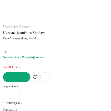
Mette Ditmer Denmark
Ukrasna jastučnica Shadow
Pamučna, apstraktna, 50x50 cm
(
1
)
Na skladištu
Posljednji komadi
37,60 €
47 €
U KOŠARICU
druge varijante
+ Dimenzije (2)
Premium