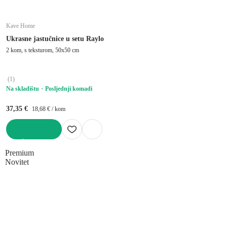
Kave Home
Ukrasne jastučnice u setu Raylo
2 kom, s teksturom, 50x50 cm
(
1
)
Na skladištu
Posljednji komadi
37,35 €
18,68 € / kom
U KOŠARICU
Premium
Novitet