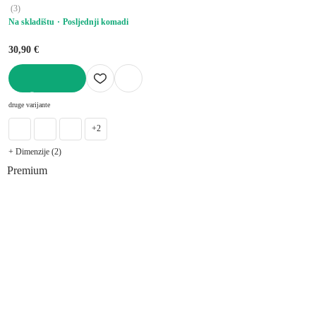
(
3
)
Na skladištu
Posljednji komadi
30,90 €
U KOŠARICU
druge varijante
+2
+ Dimenzije (2)
Premium