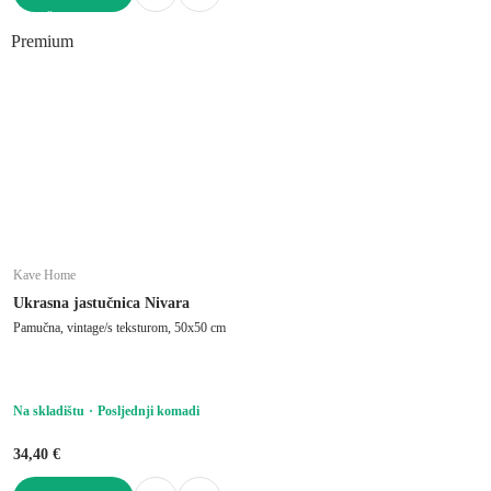
U KOŠARICU
Premium
Kave Home
Ukrasna jastučnica Nivara
Pamučna, vintage/s teksturom, 50x50 cm
Na skladištu
Posljednji komadi
34,40 €