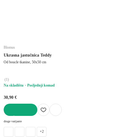
Blomus
Ukrasna jastučnica Teddy
Od boucle tkanine, 50x50 cm
(
1
)
Na skladištu
Posljednji komad
30,90 €
U KOŠARICU
druge varijante
+2