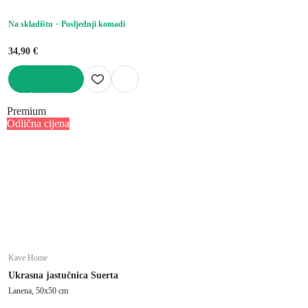
Na skladištu
Posljednji komadi
34,90 €
U KOŠARICU
Premium
Odlična cijena
Kave Home
Ukrasna jastučnica Suerta
Lanena, 50x50 cm