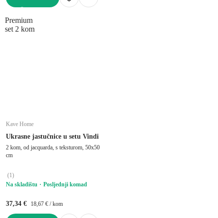
U KOŠARICU
Premium
set 2 kom
Kave Home
Ukrasne jastučnice u setu Vindi
2 kom, od jacquarda, s teksturom, 50x50
cm
(
1
)
Na skladištu
Posljednji komad
37,34 €
18,67 € / kom