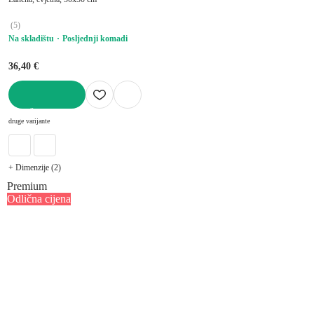
(
5
)
Na skladištu
Posljednji komadi
36,40 €
U KOŠARICU
druge varijante
+ Dimenzije (2)
Premium
Odlična cijena