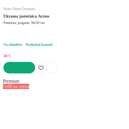
Mette Ditmer Denmark
Ukrasna jastučnica Across
Pamučna, prugasta, 50x50 cm
Na skladištu
Posljednji komadi
48 €
U KOŠARICU
Premium
Odlična cijena