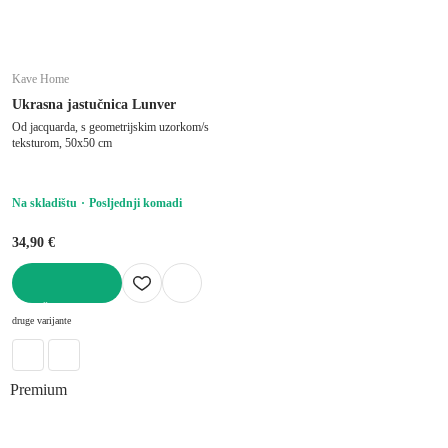
Kave Home
Ukrasna jastučnica Lunver
Od jacquarda, s geometrijskim uzorkom/s
teksturom, 50x50 cm
Na skladištu
Posljednji komadi
34,90 €
U KOŠARICU
druge varijante
Premium