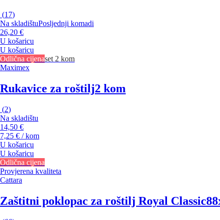
(
17
)
Na skladištu
Posljednji komadi
26,20 €
U košaricu
U košaricu
Odlična cijena
set 2 kom
Maximex
Rukavice za roštilj
2 kom
(
2
)
Na skladištu
14,50 €
7,25 € / kom
U košaricu
U košaricu
Odlična cijena
Provjerena kvaliteta
Cattara
Zaštitni poklopac za roštilj Royal Classic
88