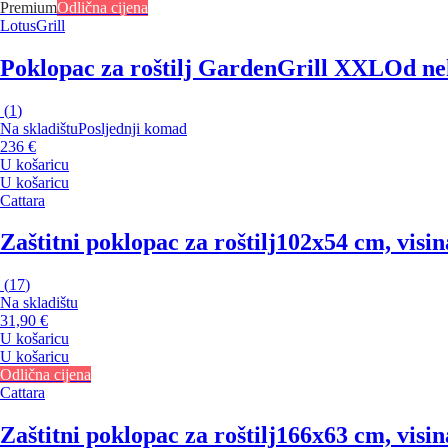
Premium
Odlična cijena
LotusGrill
Poklopac za roštilj GardenGrill XXL
Od ne
(
1
)
Na skladištu
Posljednji komad
236 €
U košaricu
U košaricu
Cattara
Zaštitni poklopac za roštilj
102x54 cm, visi
(
17
)
Na skladištu
31,90 €
U košaricu
U košaricu
Odlična cijena
Cattara
Zaštitni poklopac za roštilj
166x63 cm, visi