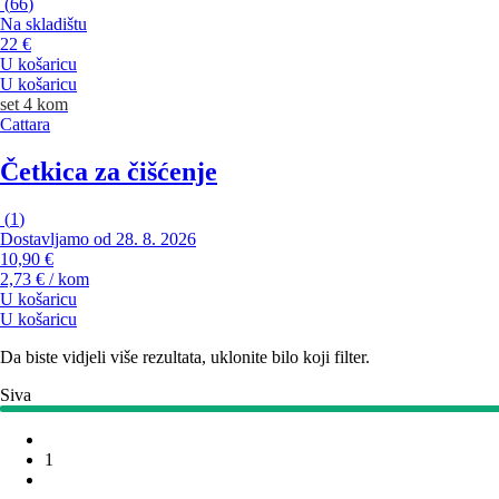
(
66
)
Na skladištu
22 €
U košaricu
U košaricu
set 4 kom
Cattara
Četkica za čišćenje
(
1
)
Dostavljamo od 28. 8. 2026
10,90 €
2,73 € / kom
U košaricu
U košaricu
Da biste vidjeli više rezultata, uklonite bilo koji filter.
Siva
1