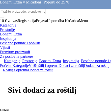
Bonami Extra × Micadoni |
Popusti do 25 % →
10 € za vas
Registracija
Prijava
Usporedba
Košarica
Menu
Kategorije
Prostorije
Bonami Extra
Inspiracija
Posebne ponude i popusti
Vijesti
Premium proizvodi
Za poslovne partnere
Kategorije
Prostorije
Bonami Extra
Inspiracija
Posebne ponude i 
Početna
Kategorije
Vrt
Roštilj i oprema
Dodaci za roštilj
Dodaci za roštilj
...
Roštilj i oprema
Dodaci za roštilj
Sivi dodaci za roštilj
Filteri