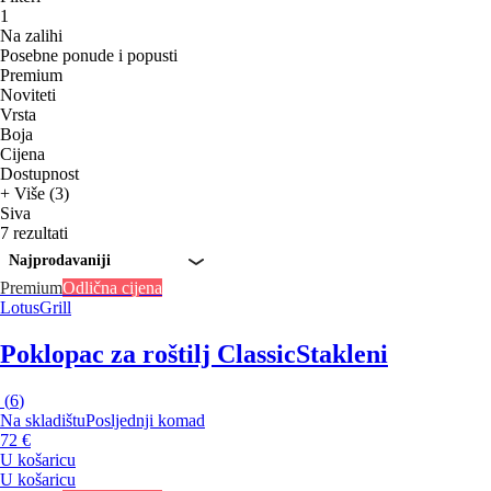
1
Na zalihi
Posebne ponude i popusti
Premium
Noviteti
Vrsta
Boja
Cijena
Dostupnost
+ Više (3)
Siva
7 rezultati
Najprodavaniji
Premium
Odlična cijena
LotusGrill
Poklopac za roštilj Classic
Stakleni
(
6
)
Na skladištu
Posljednji komad
72 €
U košaricu
U košaricu