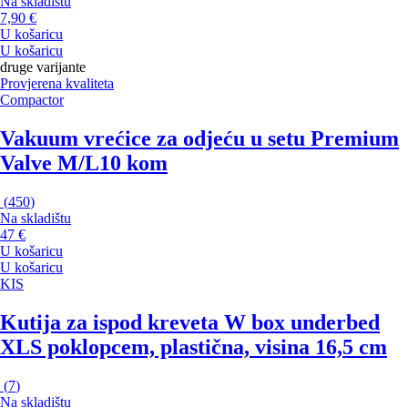
Na skladištu
7,90 €
U košaricu
U košaricu
druge varijante
Provjerena kvaliteta
Compactor
Vakuum vrećice za odjeću u setu Premium
Valve M/L
10 kom
(
450
)
Na skladištu
47 €
U košaricu
U košaricu
KIS
Kutija za ispod kreveta W box underbed
XL
S poklopcem, plastična, visina 16,5 cm
(
7
)
Na skladištu