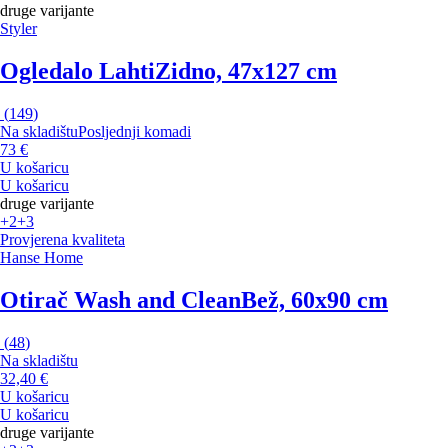
druge varijante
Styler
Ogledalo Lahti
Zidno, 47x127 cm
(
149
)
Na skladištu
Posljednji komadi
73 €
U košaricu
U košaricu
druge varijante
+2
+3
Provjerena kvaliteta
Hanse Home
Otirač Wash and Clean
Bež, 60x90 cm
(
48
)
Na skladištu
32,40 €
U košaricu
U košaricu
druge varijante