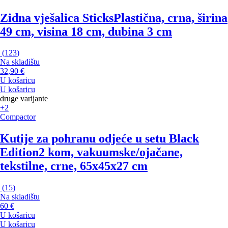
Zidna vješalica Sticks
Plastična, crna, širina
49 cm, visina 18 cm, dubina 3 cm
(
123
)
Na skladištu
32,90 €
U košaricu
U košaricu
druge varijante
+2
Compactor
Kutije za pohranu odjeće u setu Black
Edition
2 kom, vakuumske/ojačane,
tekstilne, crne, 65x45x27 cm
(
15
)
Na skladištu
60 €
U košaricu
U košaricu