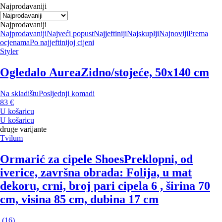
Najprodavaniji
Najprodavaniji
Najprodavaniji
Najveći popust
Najjeftiniji
Najskuplji
Najnoviji
Prema
ocjenama
Po najjeftinijoj cijeni
Styler
Ogledalo Aurea
Zidno/stojeće, 50x140 cm
Na skladištu
Posljednji komadi
83 €
U košaricu
U košaricu
druge varijante
Tvilum
Ormarić za cipele Shoes
Preklopni, od
iverice, završna obrada: Folija, u mat
dekoru, crni, broj pari cipela 6 , širina 70
cm, visina 85 cm, dubina 17 cm
(
16
)