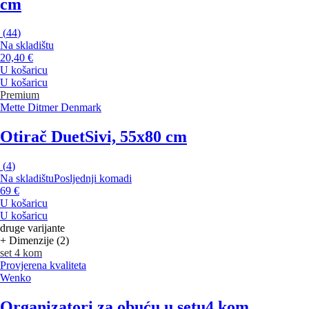
cm
(
44
)
Na skladištu
20,40 €
U košaricu
U košaricu
Premium
Mette Ditmer Denmark
Otirač Duet
Sivi, 55x80 cm
(
4
)
Na skladištu
Posljednji komadi
69 €
U košaricu
U košaricu
druge varijante
+ Dimenzije (2)
set 4 kom
Provjerena kvaliteta
Wenko
Organizatori za obuću u setu
4 kom,