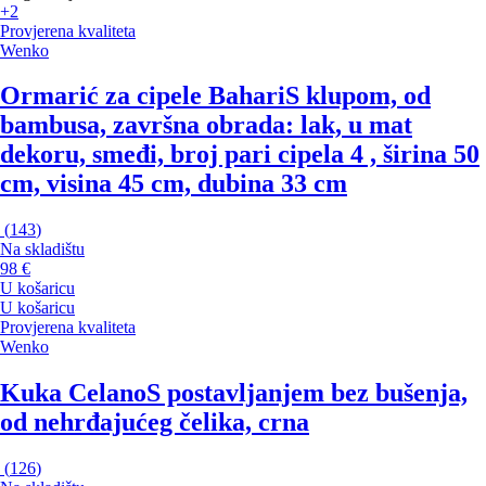
+2
Provjerena kvaliteta
Wenko
Ormarić za cipele Bahari
S klupom, od
bambusa, završna obrada: lak, u mat
dekoru, smeđi, broj pari cipela 4 , širina 50
cm, visina 45 cm, dubina 33 cm
(
143
)
Na skladištu
98 €
U košaricu
U košaricu
Provjerena kvaliteta
Wenko
Kuka Celano
S postavljanjem bez bušenja,
od nehrđajućeg čelika, crna
(
126
)