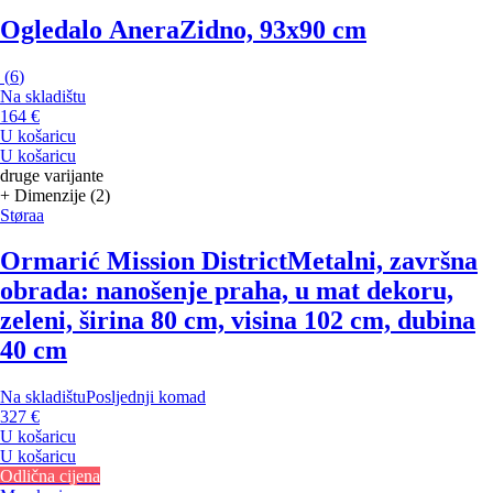
Ogledalo Anera
Zidno, 93x90 cm
(
6
)
Na skladištu
164 €
U košaricu
U košaricu
druge varijante
+ Dimenzije (2)
Støraa
Ormarić Mission District
Metalni, završna
obrada: nanošenje praha, u mat dekoru,
zeleni, širina 80 cm, visina 102 cm, dubina
40 cm
Na skladištu
Posljednji komad
327 €
U košaricu
U košaricu
Odlična cijena