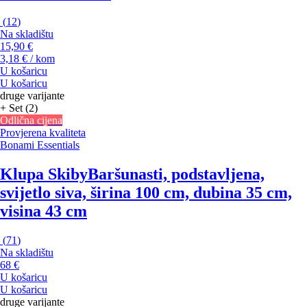
(
12
)
Na skladištu
15,90 €
3,18 € / kom
U košaricu
U košaricu
druge varijante
+ Set (2)
Odlična cijena
Provjerena kvaliteta
Bonami Essentials
Klupa Skiby
Baršunasti, podstavljena,
svijetlo siva, širina 100 cm, dubina 35 cm,
visina 43 cm
(
71
)
Na skladištu
68 €
U košaricu
U košaricu
druge varijante