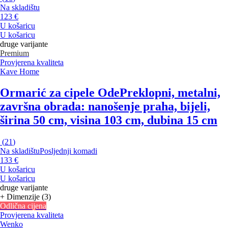
Na skladištu
123 €
U košaricu
U košaricu
druge varijante
Premium
Provjerena kvaliteta
Kave Home
Ormarić za cipele Ode
Preklopni, metalni,
završna obrada: nanošenje praha, bijeli,
širina 50 cm, visina 103 cm, dubina 15 cm
(
21
)
Na skladištu
Posljednji komadi
133 €
U košaricu
U košaricu
druge varijante
+ Dimenzije (3)
Odlična cijena
Provjerena kvaliteta
Wenko