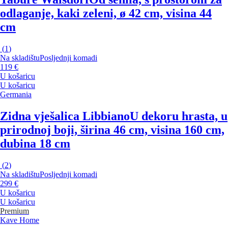
odlaganje, kaki zeleni, ø 42 cm, visina 44
cm
(
1
)
Na skladištu
Posljednji komadi
119 €
U košaricu
U košaricu
Germania
Zidna vješalica Libbiano
U dekoru hrasta, u
prirodnoj boji, širina 46 cm, visina 160 cm,
dubina 18 cm
(
2
)
Na skladištu
Posljednji komadi
299 €
U košaricu
U košaricu
Premium
Kave Home