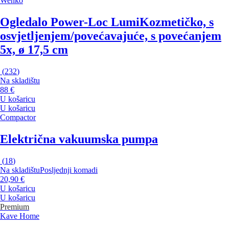
Wenko
Ogledalo Power-Loc Lumi
Kozmetičko, s
osvjetljenjem/povećavajuće, s povećanjem
5x, ø 17,5 cm
(
232
)
Na skladištu
88 €
U košaricu
U košaricu
Compactor
Električna vakuumska pumpa
(
18
)
Na skladištu
Posljednji komadi
20,90 €
U košaricu
U košaricu
Premium
Kave Home