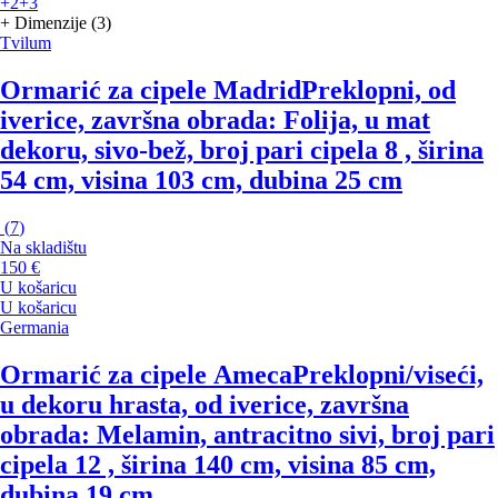
+2
+3
+ Dimenzije (3)
Tvilum
Ormarić za cipele Madrid
Preklopni, od
iverice, završna obrada: Folija, u mat
dekoru, sivo-bež, broj pari cipela 8 , širina
54 cm, visina 103 cm, dubina 25 cm
(
7
)
Na skladištu
150 €
U košaricu
U košaricu
Germania
Ormarić za cipele Ameca
Preklopni/viseći,
u dekoru hrasta, od iverice, završna
obrada: Melamin, antracitno sivi, broj pari
cipela 12 , širina 140 cm, visina 85 cm,
dubina 19 cm