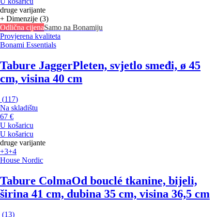
U košaricu
druge varijante
+ Dimenzije (3)
Odlična cijena
Samo na Bonamiju
Provjerena kvaliteta
Bonami Essentials
Tabure Jagger
Pleten, svjetlo smeđi, ø 45
cm, visina 40 cm
(
117
)
Na skladištu
67 €
U košaricu
U košaricu
druge varijante
+3
+4
House Nordic
Tabure Colma
Od bouclé tkanine, bijeli,
širina 41 cm, dubina 35 cm, visina 36,5 cm
(
13
)