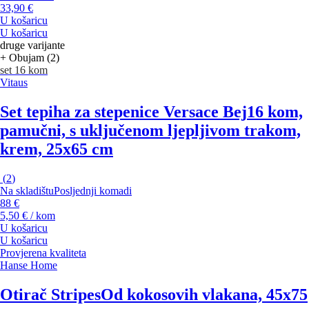
33,90 €
U košaricu
U košaricu
druge varijante
+ Obujam (2)
set 16 kom
Vitaus
Set tepiha za stepenice Versace Bej
16 kom,
pamučni, s uključenom ljepljivom trakom,
krem, 25x65 cm
(
2
)
Na skladištu
Posljednji komadi
88 €
5,50 € / kom
U košaricu
U košaricu
Provjerena kvaliteta
Hanse Home
Otirač Stripes
Od kokosovih vlakana, 45x75