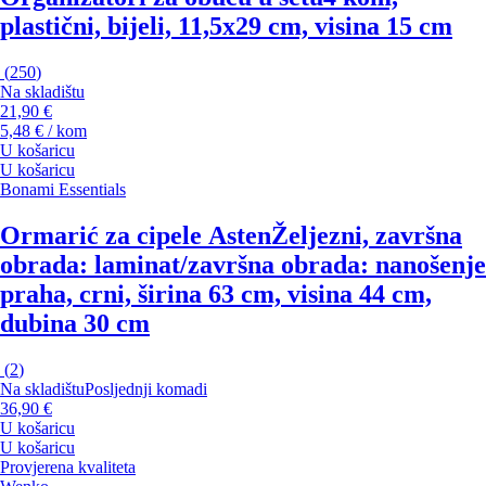
plastični, bijeli, 11,5x29 cm, visina 15 cm
(
250
)
Na skladištu
21,90 €
5,48 € / kom
U košaricu
U košaricu
Bonami Essentials
Ormarić za cipele Asten
Željezni, završna
obrada: laminat/završna obrada: nanošenje
praha, crni, širina 63 cm, visina 44 cm,
dubina 30 cm
(
2
)
Na skladištu
Posljednji komadi
36,90 €
U košaricu
U košaricu
Provjerena kvaliteta