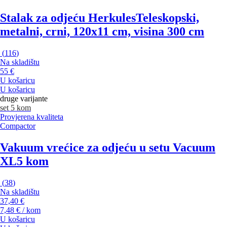
Stalak za odjeću Herkules
Teleskopski,
metalni, crni, 120x11 cm, visina 300 cm
(
116
)
Na skladištu
55 €
U košaricu
U košaricu
druge varijante
set 5 kom
Provjerena kvaliteta
Compactor
Vakuum vrećice za odjeću u setu Vacuum
XL
5 kom
(
38
)
Na skladištu
37,40 €
7,48 € / kom
U košaricu