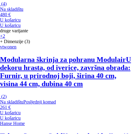
(
4
)
Na skladištu
480 €
U košaricu
U košaricu
druge varijante
+2
+ Dimenzije (3)
vtwonen
Modularna škrinja za pohranu Modulair
U
dekoru hrasta, od iverice, završna obrada:
Furnir, u prirodnoj boji, širina 40 cm,
visina 44 cm, dubina 40 cm
(
2
)
Na skladištu
Posljednji komad
261 €
U košaricu
U košaricu
Hanse Home