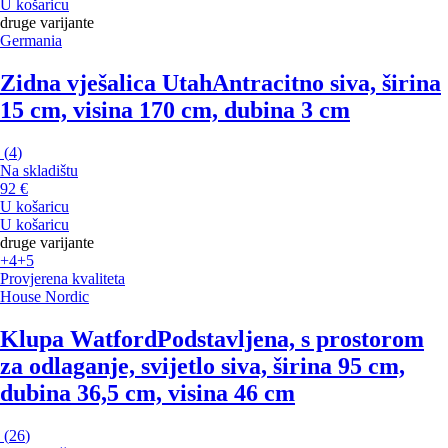
U košaricu
druge varijante
Germania
Zidna vješalica Utah
Antracitno siva, širina
15 cm, visina 170 cm, dubina 3 cm
(
4
)
Na skladištu
92 €
U košaricu
U košaricu
druge varijante
+4
+5
Provjerena kvaliteta
House Nordic
Klupa Watford
Podstavljena, s prostorom
za odlaganje, svijetlo siva, širina 95 cm,
dubina 36,5 cm, visina 46 cm
(
26
)