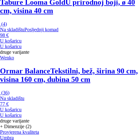
Tabure Looma Gold
U prirodnoj boji, ø 40
cm, visina 40 cm
(
4
)
Na skladištu
Posljednji komad
98 €
U košaricu
U košaricu
druge varijante
Wenko
Ormar Balance
Tekstilni, bež, širina 90 cm,
visina 160 cm, dubina 50 cm
(
36
)
Na skladištu
77 €
U košaricu
U košaricu
druge varijante
+ Dimenzije (2)
Provjerena kvaliteta
Umbra