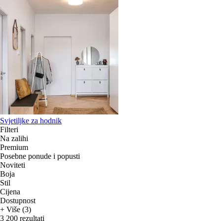
Svjetiljke za hodnik
Filteri
Na zalihi
Premium
Posebne ponude i popusti
Noviteti
Boja
Stil
Cijena
Dostupnost
+ Više (3)
3 200 rezultati