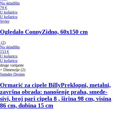
Na skladištu
79 €
U košaricu
U košaricu
Styler
Ogledalo Conny
Zidno, 60x150 cm
(
2
)
Na skladištu
153 €
U košaricu
U košaricu
druge varijante
+ Dimenzije (2)
Spinder Design
Ormarić za cipele Billy
Preklopni, metalni,
završna obrada: nanošenje praha, smeđe-
sivi, broj pari cipela 8 , širina 98 cm, visina
86 cm, dubina 15 cm