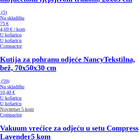
(
5
)
Na skladištu
75 €
4,69 € / kom
U košaricu
U košaricu
Compactor
Kutija za pohranu odjeće Nancy
Tekstilna,
bež, 70x50x30 cm
(
59
)
Na skladištu
10,40 €
U košaricu
U košaricu
Novitet
set 5 kom
Compactor
Vakuum vrećice za odjeću u setu Compress
Lavender
5 kom