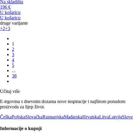
Na skladištu
196 €
U košaricu
U košaricu
druge varijante
+2
+3
1
2
3
4
5
...
38
Učitaj više
E-trgovina s dnevnim dozama nove inspiracije i najširom ponudom
proizvoda za lijep život.
Češka
Poljska
Slovačka
Rumunjska
Mađarska
Hrvatska
Litva
Latvija
Slove
Informacije o kupnji