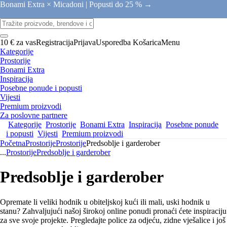
Bonami Extra × Micadoni |
Popusti do 25 % →
10 € za vas
Registracija
Prijava
Usporedba
Košarica
Menu
Kategorije
Prostorije
Bonami Extra
Inspiracija
Posebne ponude i popusti
Vijesti
Premium proizvodi
Za poslovne partnere
Kategorije
Prostorije
Bonami Extra
Inspiracija
Posebne ponude
i popusti
Vijesti
Premium proizvodi
Početna
Prostorije
Prostorije
Predsoblje i garderober
...
Prostorije
Predsoblje i garderober
Predsoblje i garderober
Opremate li veliki hodnik u obiteljskoj kući ili mali, uski hodnik u
stanu? Zahvaljujući našoj širokoj online ponudi pronaći ćete inspiraciju
za sve svoje projekte. Pregledajte police za odjeću, zidne vješalice i još