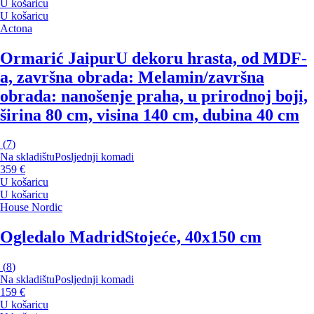
U košaricu
U košaricu
Actona
Ormarić Jaipur
U dekoru hrasta, od MDF-
a, završna obrada: Melamin/završna
obrada: nanošenje praha, u prirodnoj boji,
širina 80 cm, visina 140 cm, dubina 40 cm
(
7
)
Na skladištu
Posljednji komadi
359 €
U košaricu
U košaricu
House Nordic
Ogledalo Madrid
Stojeće, 40x150 cm
(
8
)
Na skladištu
Posljednji komadi
159 €
U košaricu