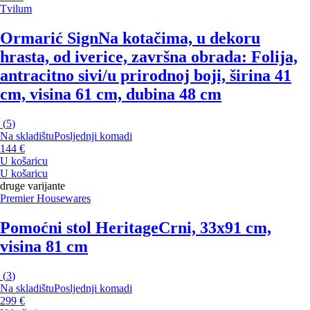
Tvilum
Ormarić Sign
Na kotačima, u dekoru
hrasta, od iverice, završna obrada: Folija,
antracitno sivi/u prirodnoj boji, širina 41
cm, visina 61 cm, dubina 48 cm
(
5
)
Na skladištu
Posljednji komadi
144 €
U košaricu
U košaricu
druge varijante
Premier Housewares
Pomoćni stol Heritage
Crni, 33x91 cm,
visina 81 cm
(
3
)
Na skladištu
Posljednji komadi
299 €