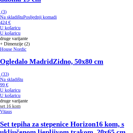
(
3
)
Na skladištu
Posljednji komadi
424 €
U košaricu
U košaricu
druge varijante
+ Dimenzije (2)
House Nordic
Ogledalo Madrid
Zidno, 50x80 cm
(
33
)
Na skladištu
99 €
U košaricu
U košaricu
druge varijante
set 16 kom
Vitaus
Set tepiha za stepenice Horizon
16 kom, s
uključenom ljepljivom trakom, 20x65 cm