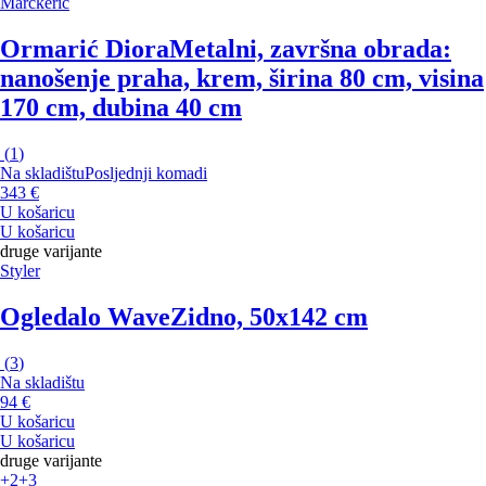
Marckeric
Ormarić Diora
Metalni, završna obrada:
nanošenje praha, krem, širina 80 cm, visina
170 cm, dubina 40 cm
(
1
)
Na skladištu
Posljednji komadi
343 €
U košaricu
U košaricu
druge varijante
Styler
Ogledalo Wave
Zidno, 50x142 cm
(
3
)
Na skladištu
94 €
U košaricu
U košaricu
druge varijante
+2
+3