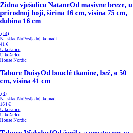
Zidna vješalica Natane
Od masivne breze, u
prirodnoj boji, širina 16 cm, visina 75 cm,
dubina 16 cm
(
14
)
Na skladištu
Posljednji komadi
41 €
U košaricu
U košaricu
House Nordic
Tabure Daisy
Od bouclé tkanine, bež, ø 50
cm, visina 41 cm
(
3
)
Na skladištu
Posljednji komad
164 €
U košaricu
U košaricu
House Nordic
Tabure Walsdorf
Od šenila, s prostorom za