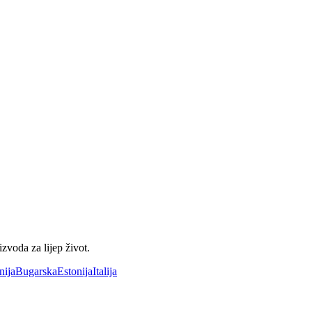
voda za lijep život.
nija
Bugarska
Estonija
Italija