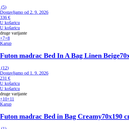
(
5
)
Dostavljamo od 2. 9. 2026
336 €
U košaricu
U košaricu
druge varijante
+7
+8
Karup
Futon madrac Bed In A Bag Linen Beige
70x
(
12
)
Dostavljamo od 1. 9. 2026
231 €
U košaricu
U košaricu
druge varijante
+10
+11
Karup
Futon madrac Bed in Bag Creamy
70x190 cm
(
1
)