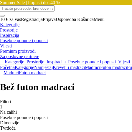
Summer Sale |
Popusti do -40 %
10 € za vas
Registracija
Prijava
Usporedba
Košarica
Menu
Kategorije
Prostorije
Inspiracija
Posebne ponude i popusti
Vijesti
Premium proizvodi
Za poslovne partnere
Kategorije
Prostorije
Inspiracija
Posebne ponude i popusti
Vijesti
Početna
Kategorije
Namještaj
Kreveti i madraci
Madraci
Futon madraci
Fu
...
Madraci
Futon madraci
Bež futon madraci
Filteri
1
Na zalihi
Posebne ponude i popusti
Dimenzije
Tvrdoća