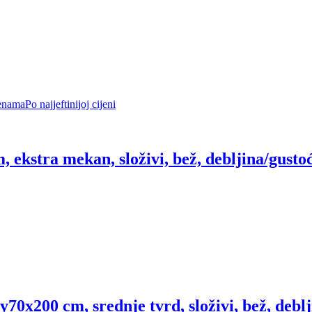
enama
Po najjeftinijoj cijeni
, ekstra mekan, složivi, bež, debljina/gusto
ey
70x200 cm, srednje tvrd, složivi, bež, debl