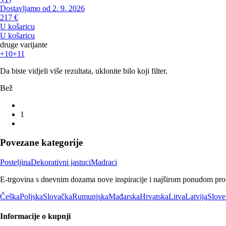
Dostavljamo od 2. 9. 2026
217 €
U košaricu
U košaricu
druge varijante
+10
+11
Da biste vidjeli više rezultata, uklonite bilo koji filter.
Bež
1
Povezane kategorije
Posteljina
Dekorativni jastuci
Madraci
E-trgovina s dnevnim dozama nove inspiracije i najširom ponudom proiz
Češka
Poljska
Slovačka
Rumunjska
Mađarska
Hrvatska
Litva
Latvija
Slove
Informacije o kupnji