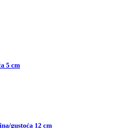
ća 5 cm
jina/gustoća 12 cm