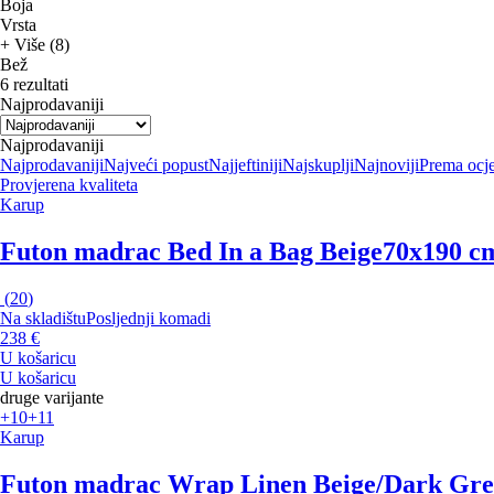
Boja
Vrsta
+ Više (8)
Bež
6 rezultati
Najprodavaniji
Najprodavaniji
Najprodavaniji
Najveći popust
Najjeftiniji
Najskuplji
Najnoviji
Prema ocj
Provjerena kvaliteta
Karup
Futon madrac Bed In a Bag Beige
70x190 cm
(
20
)
Na skladištu
Posljednji komadi
238 €
U košaricu
U košaricu
druge varijante
+10
+11
Karup
Futon madrac Wrap Linen Beige/Dark Gr