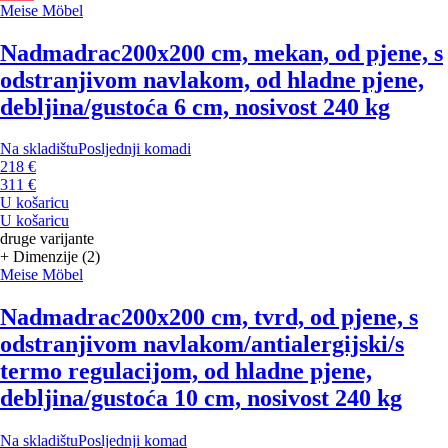
Meise Möbel
Nadmadrac
200x200 cm, mekan, od pjene, s
odstranjivom navlakom, od hladne pjene,
debljina/gustoća 6 cm, nosivost 240 kg
Na skladištu
Posljednji komadi
218 €
311 €
U košaricu
U košaricu
druge varijante
+ Dimenzije (2)
Meise Möbel
Nadmadrac
200x200 cm, tvrd, od pjene, s
odstranjivom navlakom/antialergijski/s
termo regulacijom, od hladne pjene,
debljina/gustoća 10 cm, nosivost 240 kg
Na skladištu
Posljednji komad