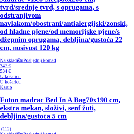
tvrd/srednje tvrd, s oprugama, s
odstranjivom
navlakom/obostrani/antialergijski/zonski,
od hladne pjene/od memorijske pjene/s
džepnim oprugama, debljina/gustoća 22
cm, nosivost 120 kg
Na skladištu
Posljednji komad
347 €
534 €
U košaricu
U košaricu
Karup
Futon madrac Bed In A Bag
70x190 cm,
ekstra mekan, složivi, senf žuti,
debljina/gustoća 5 cm
(
112
)