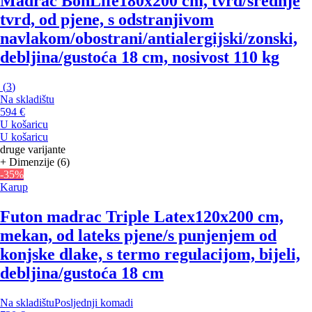
Madrac BonLife
180x200 cm, tvrd/srednje
tvrd, od pjene, s odstranjivom
navlakom/obostrani/antialergijski/zonski,
debljina/gustoća 18 cm, nosivost 110 kg
(
3
)
Na skladištu
594 €
U košaricu
U košaricu
druge varijante
+ Dimenzije (6)
-35%
Karup
Futon madrac Triple Latex
120x200 cm,
mekan, od lateks pjene/s punjenjem od
konjske dlake, s termo regulacijom, bijeli,
debljina/gustoća 18 cm
Na skladištu
Posljednji komadi