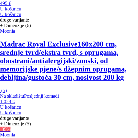
495 €
U košaricu
U košaricu
druge varijante
+ Dimenzije (6)
Moonia
Madrac Royal Exclusive
160x200 cm,
srednje tvrd/ekstra tvrd, s oprugama,
obostrani/antialergijski/zonski, od
memorijske pjene/s džepnim oprugama,
debljina/gustoća 30 cm, nosivost 200 kg
(
5
)
Na skladištu
Posljednji komadi
1 029 €
U košaricu
U košaricu
druge varijante
+ Dimenzije (5)
-35%
Moonia