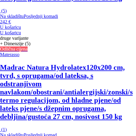
(
5
)
Na skladištu
Posljednji komadi
242 €
U košaricu
U košaricu
druge varijante
+ Dimenzije (5)
Odlična cijena
Materasso
Madrac Natura Hydrolatex
120x200 cm,
tvrd, s oprugama/od lateksa, s
odstranjivom
navlakom/obostrani/antialergijski/zonski/s
termo regulacijom, od hladne pjene/od
lateks pjene/s džepnim oprugama,
debljina/gustoća 27 cm, nosivost 150 kg
(
1
)
Na skladištu
Posljednji komad