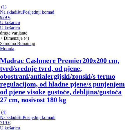
(
1
)
Na skladištu
Posljednji komad
929 €
U košaricu
U košaricu
druge varijante
+ Dimenzije (4)
Samo na Bonamiju
Moonia
Madrac Cashmere Premier
200x200 cm,
tvrd/srednje tvrd, od pjene,
obostrani/antialergijski/zonski/s termo
regulacijom, od hladne pjene/s punjenjem
od pjene visoke gustoće, debljina/gustoća
27 cm, nosivost 180 kg
(
4
)
Na skladištu
Posljednji komadi
719 €
U košaricu