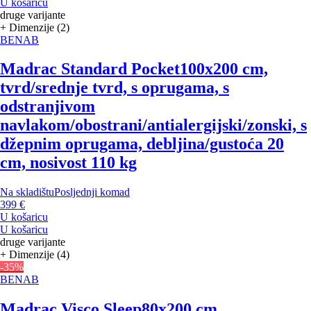
U košaricu
druge varijante
+ Dimenzije (2)
BENAB
Madrac Standard Pocket
100x200 cm,
tvrd/srednje tvrd, s oprugama, s
odstranjivom
navlakom/obostrani/antialergijski/zonski, s
džepnim oprugama, debljina/gustoća 20
cm, nosivost 110 kg
Na skladištu
Posljednji komad
399 €
U košaricu
U košaricu
druge varijante
+ Dimenzije (4)
-35%
BENAB
Madrac Visco Sleep
80x200 cm,