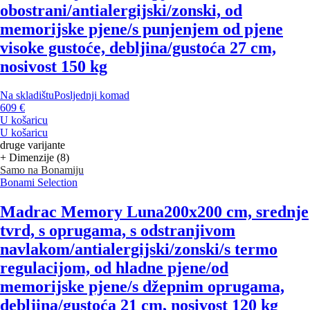
obostrani/antialergijski/zonski, od
memorijske pjene/s punjenjem od pjene
visoke gustoće, debljina/gustoća 27 cm,
nosivost 150 kg
Na skladištu
Posljednji komad
609 €
U košaricu
U košaricu
druge varijante
+ Dimenzije (8)
Samo na Bonamiju
Bonami Selection
Madrac Memory Luna
200x200 cm, srednje
tvrd, s oprugama, s odstranjivom
navlakom/antialergijski/zonski/s termo
regulacijom, od hladne pjene/od
memorijske pjene/s džepnim oprugama,
debljina/gustoća 21 cm, nosivost 120 kg