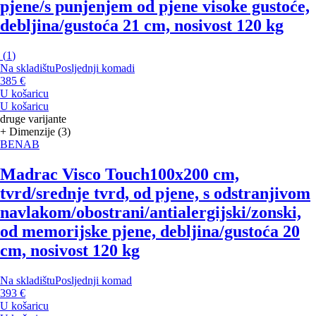
pjene/s punjenjem od pjene visoke gustoće,
debljina/gustoća 21 cm, nosivost 120 kg
(
1
)
Na skladištu
Posljednji komadi
385 €
U košaricu
U košaricu
druge varijante
+ Dimenzije (3)
BENAB
Madrac Visco Touch
100x200 cm,
tvrd/srednje tvrd, od pjene, s odstranjivom
navlakom/obostrani/antialergijski/zonski,
od memorijske pjene, debljina/gustoća 20
cm, nosivost 120 kg
Na skladištu
Posljednji komad
393 €
U košaricu