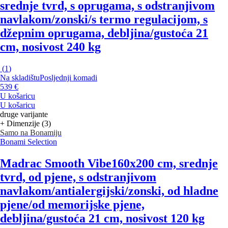
srednje tvrd, s oprugama, s odstranjivom
navlakom/zonski/s termo regulacijom, s
džepnim oprugama, debljina/gustoća 21
cm, nosivost 240 kg
(
1
)
Na skladištu
Posljednji komadi
539 €
U košaricu
U košaricu
druge varijante
+ Dimenzije (3)
Samo na Bonamiju
Bonami Selection
Madrac Smooth Vibe
160x200 cm, srednje
tvrd, od pjene, s odstranjivom
navlakom/antialergijski/zonski, od hladne
pjene/od memorijske pjene,
debljina/gustoća 21 cm, nosivost 120 kg