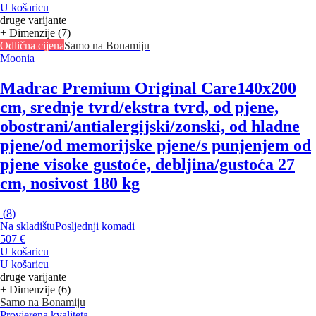
U košaricu
druge varijante
+ Dimenzije (7)
Odlična cijena
Samo na Bonamiju
Moonia
Madrac Premium Original Care
140x200
cm, srednje tvrd/ekstra tvrd, od pjene,
obostrani/antialergijski/zonski, od hladne
pjene/od memorijske pjene/s punjenjem od
pjene visoke gustoće, debljina/gustoća 27
cm, nosivost 180 kg
(
8
)
Na skladištu
Posljednji komadi
507 €
U košaricu
U košaricu
druge varijante
+ Dimenzije (6)
Samo na Bonamiju
Provjerena kvaliteta