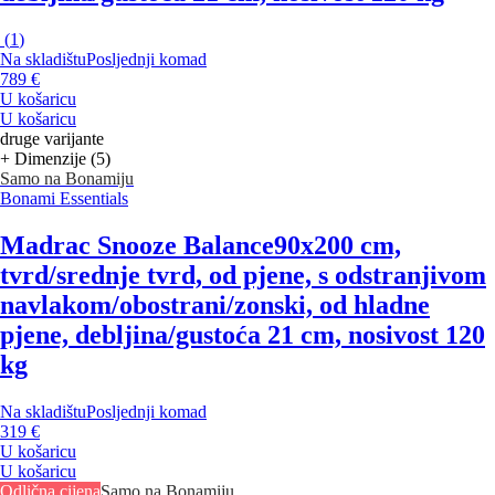
(
1
)
Na skladištu
Posljednji komad
789 €
U košaricu
U košaricu
druge varijante
+ Dimenzije (5)
Samo na Bonamiju
Bonami Essentials
Madrac Snooze Balance
90x200 cm,
tvrd/srednje tvrd, od pjene, s odstranjivom
navlakom/obostrani/zonski, od hladne
pjene, debljina/gustoća 21 cm, nosivost 120
kg
Na skladištu
Posljednji komad
319 €
U košaricu
U košaricu
Odlična cijena
Samo na Bonamiju