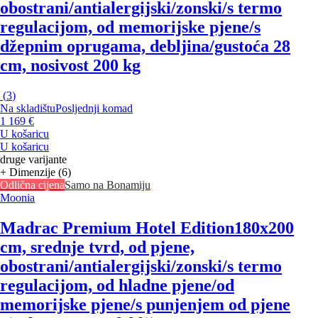
obostrani/antialergijski/zonski/s termo
regulacijom, od memorijske pjene/s
džepnim oprugama, debljina/gustoća 28
cm, nosivost 200 kg
(
3
)
Na skladištu
Posljednji komad
1 169 €
U košaricu
U košaricu
druge varijante
+ Dimenzije (6)
Odlična cijena
Samo na Bonamiju
Moonia
Madrac Premium Hotel Edition
180x200
cm, srednje tvrd, od pjene,
obostrani/antialergijski/zonski/s termo
regulacijom, od hladne pjene/od
memorijske pjene/s punjenjem od pjene