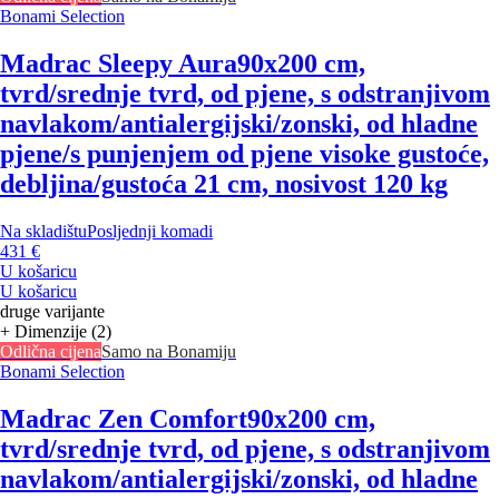
Bonami Selection
Madrac Sleepy Aura
90x200 cm,
tvrd/srednje tvrd, od pjene, s odstranjivom
navlakom/antialergijski/zonski, od hladne
pjene/s punjenjem od pjene visoke gustoće,
debljina/gustoća 21 cm, nosivost 120 kg
Na skladištu
Posljednji komadi
431 €
U košaricu
U košaricu
druge varijante
+ Dimenzije (2)
Odlična cijena
Samo na Bonamiju
Bonami Selection
Madrac Zen Comfort
90x200 cm,
tvrd/srednje tvrd, od pjene, s odstranjivom
navlakom/antialergijski/zonski, od hladne