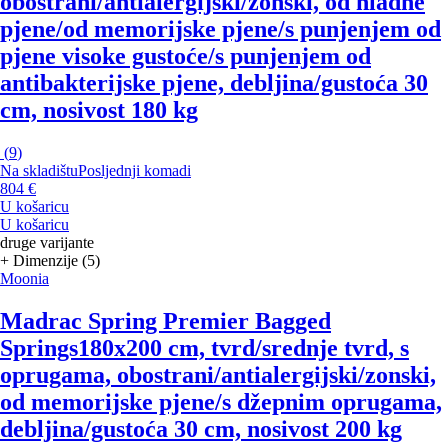
obostrani/antialergijski/zonski, od hladne
pjene/od memorijske pjene/s punjenjem od
pjene visoke gustoće/s punjenjem od
antibakterijske pjene, debljina/gustoća 30
cm, nosivost 180 kg
(
9
)
Na skladištu
Posljednji komadi
804 €
U košaricu
U košaricu
druge varijante
+ Dimenzije (5)
Moonia
Madrac Spring Premier Bagged
Springs
180x200 cm, tvrd/srednje tvrd, s
oprugama, obostrani/antialergijski/zonski,
od memorijske pjene/s džepnim oprugama,
debljina/gustoća 30 cm, nosivost 200 kg