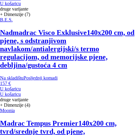
U košaricu
druge varijante
+ Dimenzije (7)
B.E.S.
Nadmadrac Visco Exklusive
140x200 cm, od
pjene, s odstranjivom
navlakom/antialergijski/s termo
regulacijom, od memorijske pjene,
debljina/gustoća 4 cm
Na skladištu
Posljednji komadi
157 €
U košaricu
U košaricu
druge varijante
+ Dimenzije (4)
Moonia
Madrac Tempus Premier
140x200 cm,
tvrd/srednje tvrd, od pjene,