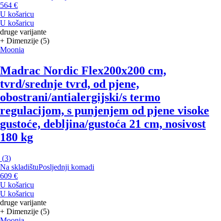
564 €
U košaricu
U košaricu
druge varijante
+ Dimenzije (5)
Moonia
Madrac Nordic Flex
200x200 cm,
tvrd/srednje tvrd, od pjene,
obostrani/antialergijski/s termo
regulacijom, s punjenjem od pjene visoke
gustoće, debljina/gustoća 21 cm, nosivost
180 kg
(
3
)
Na skladištu
Posljednji komadi
609 €
U košaricu
U košaricu
druge varijante
+ Dimenzije (5)
Moonia