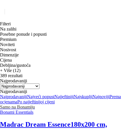
Filteri
Na zalihi
Posebne ponude i popusti
Premium
Noviteti
Nosivost
Dimenzije
Cijena
Debljina/gustoća
+ Više (12)
389 rezultati
Najprodavaniji
Najprodavaniji
Najprodavaniji
Najveći popust
Najjeftiniji
Najskuplji
Najnoviji
Prema
ocjenama
Po najjeftinijoj cijeni
Samo na Bonamiju
Bonami Essentials
Madrac Dream Essence
180x200 cm,