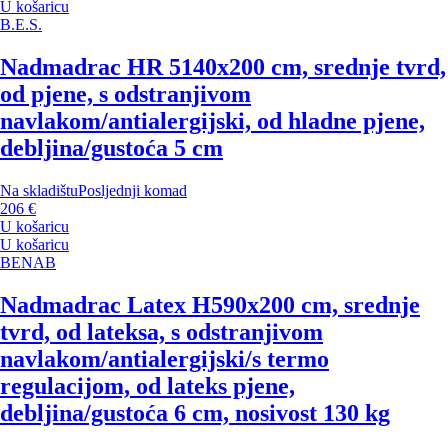
U košaricu
B.E.S.
Nadmadrac HR 5
140x200 cm, srednje tvrd,
od pjene, s odstranjivom
navlakom/antialergijski, od hladne pjene,
debljina/gustoća 5 cm
Na skladištu
Posljednji komad
206 €
U košaricu
U košaricu
BENAB
Nadmadrac Latex H5
90x200 cm, srednje
tvrd, od lateksa, s odstranjivom
navlakom/antialergijski/s termo
regulacijom, od lateks pjene,
debljina/gustoća 6 cm, nosivost 130 kg