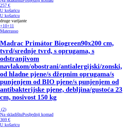
Na skladištu
Posljednji komad
257 €
U košaricu
U košaricu
druge varijante
+10
+11
Materasso
Madrac Primátor Biogreen
90x200 cm,
tvrd/srednje tvrd, s oprugama, s
odstranjivom
navlakom/obostrani/antialergijski/zonski,
od hladne pjene/s džepnim oprugama/s
punjenjem od BIO pjene/s punjenjem od
antibakterijske pjene, debljina/gustoća 23
cm, nosivost 150 kg
(
2
)
Na skladištu
Posljednji komad
369 €
U košaricu