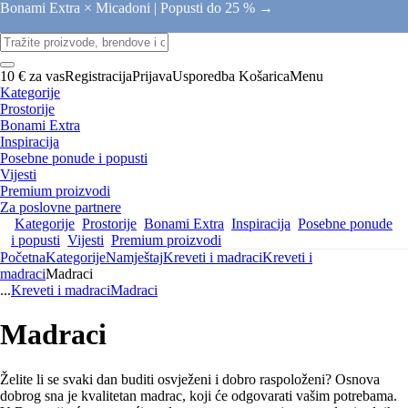
Bonami Extra × Micadoni |
Popusti do 25 % →
10 € za vas
Registracija
Prijava
Usporedba
Košarica
Menu
Kategorije
Prostorije
Bonami Extra
Inspiracija
Posebne ponude i popusti
Vijesti
Premium proizvodi
Za poslovne partnere
Kategorije
Prostorije
Bonami Extra
Inspiracija
Posebne ponude
i popusti
Vijesti
Premium proizvodi
Početna
Kategorije
Namještaj
Kreveti i madraci
Kreveti i
madraci
Madraci
...
Kreveti i madraci
Madraci
Madraci
Želite li se svaki dan buditi osvježeni i dobro raspoloženi? Osnova
dobrog sna je kvalitetan madrac, koji će odgovarati vašim potrebama.