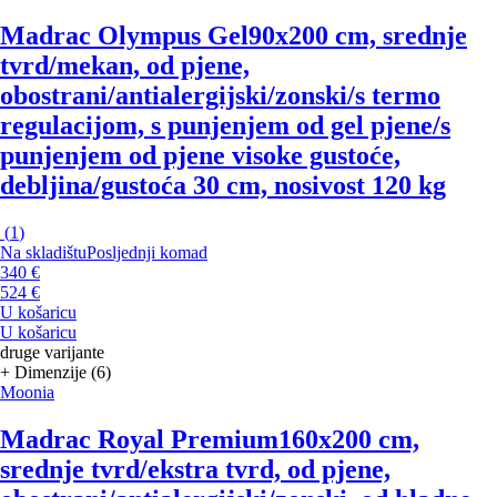
Madrac Olympus Gel
90x200 cm, srednje
tvrd/mekan, od pjene,
obostrani/antialergijski/zonski/s termo
regulacijom, s punjenjem od gel pjene/s
punjenjem od pjene visoke gustoće,
debljina/gustoća 30 cm, nosivost 120 kg
(
1
)
Na skladištu
Posljednji komad
340 €
524 €
U košaricu
U košaricu
druge varijante
+ Dimenzije (6)
Moonia
Madrac Royal Premium
160x200 cm,
srednje tvrd/ekstra tvrd, od pjene,