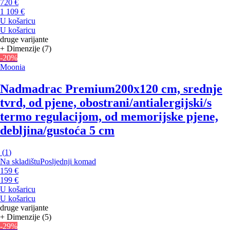
720 €
1 109 €
U košaricu
U košaricu
druge varijante
+ Dimenzije (7)
-20%
Moonia
Nadmadrac Premium
200x120 cm, srednje
tvrd, od pjene, obostrani/antialergijski/s
termo regulacijom, od memorijske pjene,
debljina/gustoća 5 cm
(
1
)
Na skladištu
Posljednji komad
159 €
199 €
U košaricu
U košaricu
druge varijante
+ Dimenzije (5)
-29%