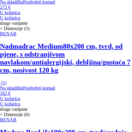
Na skladištu
Posljednji komad
272 €
U košaricu
U košaricu
druge varijante
+ Dimenzije (5)
BENAB
Nadmadrac Medium
80x200 cm, tvrd, od
pjene, s odstranjivom
navlakom/antialergijski, debljina/gustoća 7
cm, nosivost 120 kg
(
1
)
Na skladištu
Posljednji komad
162 €
U košaricu
U košaricu
druge varijante
+ Dimenzije (6)
BENAB