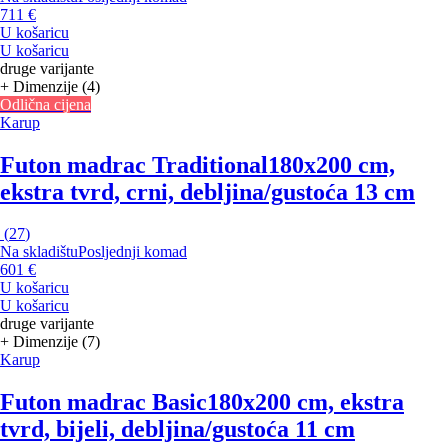
711 €
U košaricu
U košaricu
druge varijante
+ Dimenzije (4)
Odlična cijena
Karup
Futon madrac Traditional
180x200 cm,
ekstra tvrd, crni, debljina/gustoća 13 cm
(
27
)
Na skladištu
Posljednji komad
601 €
U košaricu
U košaricu
druge varijante
+ Dimenzije (7)
Karup
Futon madrac Basic
180x200 cm, ekstra
tvrd, bijeli, debljina/gustoća 11 cm