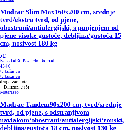
Madrac Slim Max
160x200 cm, srednje
tvrd/ekstra tvrd, od pjene,
obostrani/antialergijski, s punjenjem od
pjene visoke gustoće, debljina/gustoća 15
cm, nosivost 180 kg
(
1
)
Na skladištu
Posljednji komadi
434 €
U košaricu
U košaricu
druge varijante
+ Dimenzije (5)
Materasso
Madrac Tandem
90x200 cm, tvrd/srednje
tvrd, od pjene, s odstranjivom
navlakom/obostrani/antialergijski/zonski,
debljina/gustoća 18 cm, nosivost 130 kg