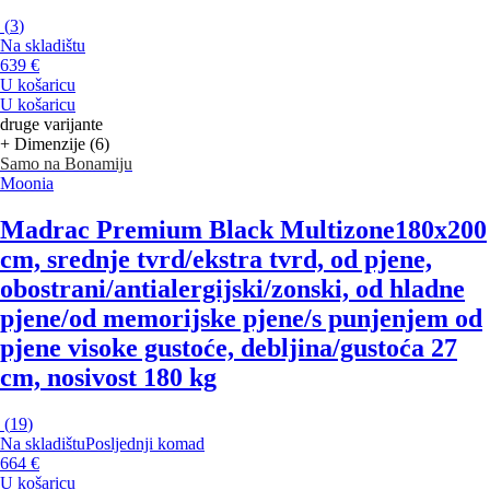
(
3
)
Na skladištu
639 €
U košaricu
U košaricu
druge varijante
+ Dimenzije (6)
Samo na Bonamiju
Moonia
Madrac Premium Black Multizone
180x200
cm, srednje tvrd/ekstra tvrd, od pjene,
obostrani/antialergijski/zonski, od hladne
pjene/od memorijske pjene/s punjenjem od
pjene visoke gustoće, debljina/gustoća 27
cm, nosivost 180 kg
(
19
)
Na skladištu
Posljednji komad
664 €
U košaricu