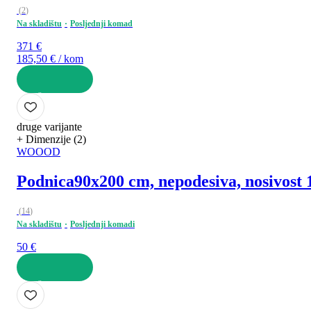
(
2
)
Na skladištu
Posljednji komad
371 €
185,50 € / kom
U KOŠARICU
druge varijante
+ Dimenzije (2)
WOOOD
Podnica
90x200 cm, nepodesiva, nosivost 
(
14
)
Na skladištu
Posljednji komadi
50 €
U KOŠARICU