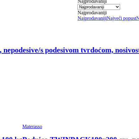
Najprodavaniji
Najprodavaniji
Najprodavaniji
Najveći popust
N
 nepodesive/s podesivom tvrdoćom, nosivos
Materasso