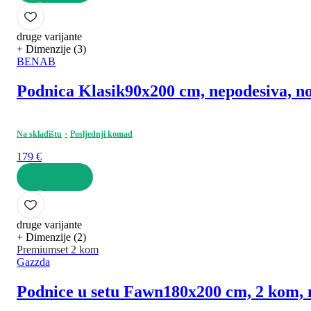
U KOŠARICU
druge varijante
+ Dimenzije (3)
BENAB
Podnica Klasik
90x200 cm, nepodesiva, no
Na skladištu
Posljednji komad
179 €
U KOŠARICU
druge varijante
+ Dimenzije (2)
Premium
set 2 kom
Gazzda
Podnice u setu Fawn
180x200 cm, 2 kom, 