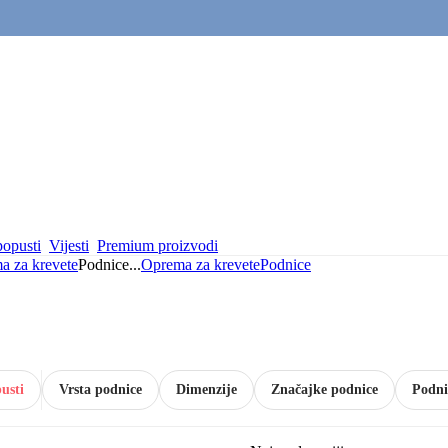
popusti
Vijesti
Premium proizvodi
a za krevete
Podnice
...
Oprema za krevete
Podnice
usti
Vrsta podnice
Dimenzije
Značajke podnice
Podni