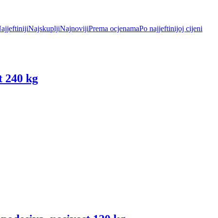
ajjeftiniji
Najskuplji
Najnoviji
Prema ocjenama
Po najjeftinijoj cijeni
t 240 kg