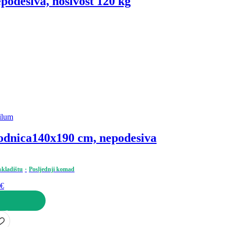
podesiva, nosivost 120 kg
ilum
odnica
140x190 cm, nepodesiva
skladištu
Posljednji komad
 €
KOŠARICU