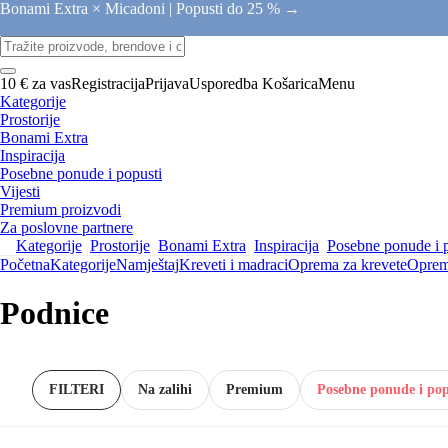
Bonami Extra × Micadoni |
Popusti do 25 % →
10 € za vas
Registracija
Prijava
Usporedba
Košarica
Menu
Kategorije
Prostorije
Bonami Extra
Inspiracija
Posebne ponude i popusti
Vijesti
Premium proizvodi
Za poslovne partnere
Kategorije
Prostorije
Bonami Extra
Inspiracija
Posebne ponude i 
Početna
Kategorije
Namještaj
Kreveti i madraci
Oprema za krevete
Oprem
Podnice
FILTERI
Na zalihi
Premium
Posebne ponude i pop