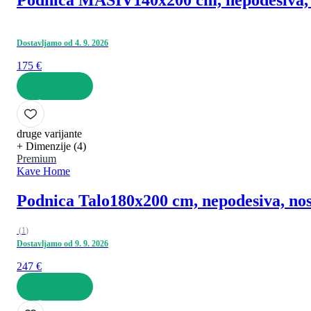
Podnica MASIV
140x200 cm, nepodesiva, 
Dostavljamo od 4. 9. 2026
175 €
U KOŠARICU
druge varijante
+ Dimenzije (4)
Premium
Kave Home
Podnica Talo
180x200 cm, nepodesiva, nos
(
1
)
Dostavljamo od 9. 9. 2026
247 €
U KOŠARICU