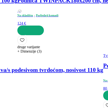
 100 kg
Podnica TWINPACK
180x200 cm, ne
(
2
)
Na skladištu
Posljednji komadi
124 €
U KOŠARICU
druge varijante
+ Dimenzije (3)
Tv
P
va/s podesivom tvrdoćom, nosivost 110 kg
Na 
80
U 