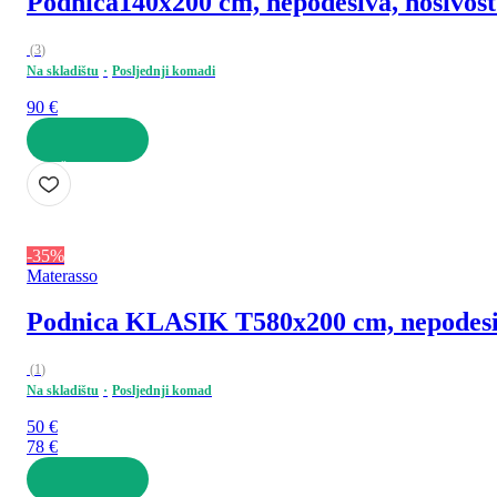
Podnica
140x200 cm, nepodesiva, nosivost
(
3
)
Na skladištu
Posljednji komadi
90 €
U KOŠARICU
-35%
Materasso
Podnica KLASIK T5
80x200 cm, nepodesi
(
1
)
Na skladištu
Posljednji komad
50 €
78 €