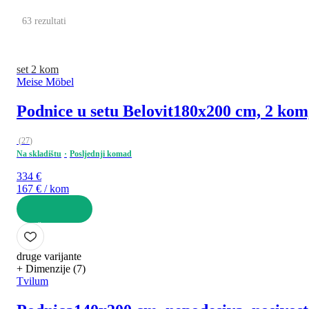
63 rezultati
set 2 kom
Meise Möbel
Podnice u setu Belovit
180x200 cm, 2 kom,
(
27
)
Na skladištu
Posljednji komad
334 €
167 € / kom
U KOŠARICU
druge varijante
+ Dimenzije (7)
Tvilum