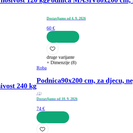
nosivost 120 kg
Podnica MASIV
80x200 cm, 
Dostavljamo od 4. 9. 2026
60 €
U KOŠARICU
druge varijante
+ Dimenzije (8)
Roba
Podnica
90x200 cm, za djecu, ne
ivost 240 kg
(
1
)
Dostavljamo od 10. 9. 2026
74 €
U KOŠARICU