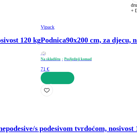
dru
+ D
Vipack
sivost 120 kg
Podnica
90x200 cm, za djecu, n
(
5
)
Na skladištu
Posljednji komad
71 €
U KOŠARICU
nepodesive/s podesivom tvrdoćom, nosivost 