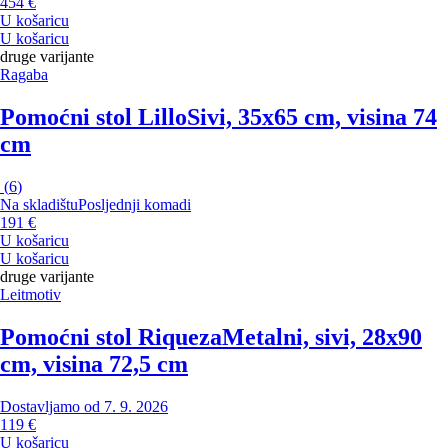
454 €
U košaricu
U košaricu
druge varijante
Ragaba
Pomoćni stol Lillo
Sivi, 35x65 cm, visina 74
cm
(
6
)
Na skladištu
Posljednji komadi
191 €
U košaricu
U košaricu
druge varijante
Leitmotiv
Pomoćni stol Riqueza
Metalni, sivi, 28x90
cm, visina 72,5 cm
Dostavljamo od 7. 9. 2026
119 €
U košaricu