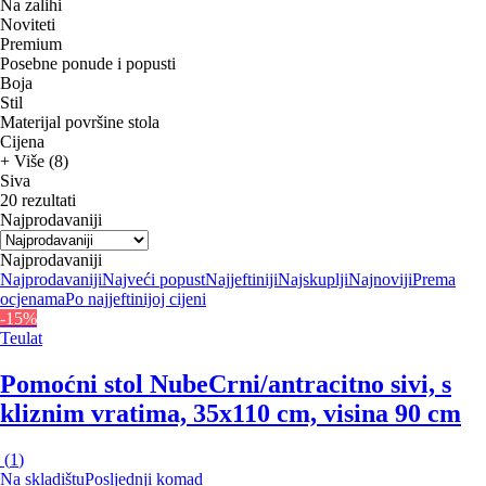
Na zalihi
Noviteti
Premium
Posebne ponude i popusti
Boja
Stil
Materijal površine stola
Cijena
+ Više (8)
Siva
20 rezultati
Najprodavaniji
Najprodavaniji
Najprodavaniji
Najveći popust
Najjeftiniji
Najskuplji
Najnoviji
Prema
ocjenama
Po najjeftinijoj cijeni
-15%
Teulat
Pomoćni stol Nube
Crni/antracitno sivi, s
kliznim vratima, 35x110 cm, visina 90 cm
(
1
)
Na skladištu
Posljednji komad