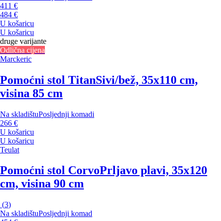
411 €
484 €
U košaricu
U košaricu
druge varijante
Odlična cijena
Marckeric
Pomoćni stol Titan
Sivi/bež, 35x110 cm,
visina 85 cm
Na skladištu
Posljednji komadi
266 €
U košaricu
U košaricu
Teulat
Pomoćni stol Corvo
Prljavo plavi, 35x120
cm, visina 90 cm
(
3
)
Na skladištu
Posljednji komad