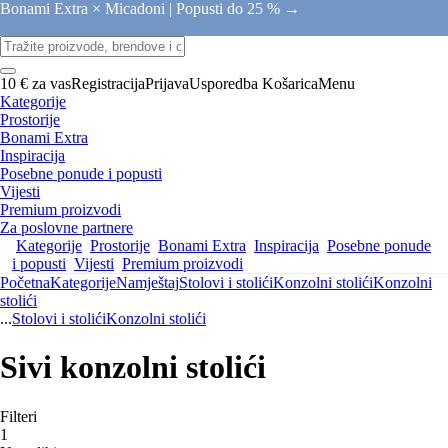
Bonami Extra × Micadoni |
Popusti do 25 % →
10 € za vas
Registracija
Prijava
Usporedba
Košarica
Menu
Kategorije
Prostorije
Bonami Extra
Inspiracija
Posebne ponude i popusti
Vijesti
Premium proizvodi
Za poslovne partnere
Kategorije
Prostorije
Bonami Extra
Inspiracija
Posebne ponude
i popusti
Vijesti
Premium proizvodi
Početna
Kategorije
Namještaj
Stolovi i stolići
Konzolni stolići
Konzolni
stolići
...
Stolovi i stolići
Konzolni stolići
Sivi konzolni stolići
Filteri
1