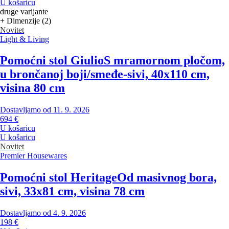
U košaricu
druge varijante
+ Dimenzije (2)
Novitet
Light & Living
Pomoćni stol Giulio
S mramornom pločom,
u brončanoj boji/smeđe-sivi, 40x110 cm,
visina 80 cm
Dostavljamo od 11. 9. 2026
694 €
U košaricu
U košaricu
Novitet
Premier Housewares
Pomoćni stol Heritage
Od masivnog bora,
sivi, 33x81 cm, visina 78 cm
Dostavljamo od 4. 9. 2026
198 €