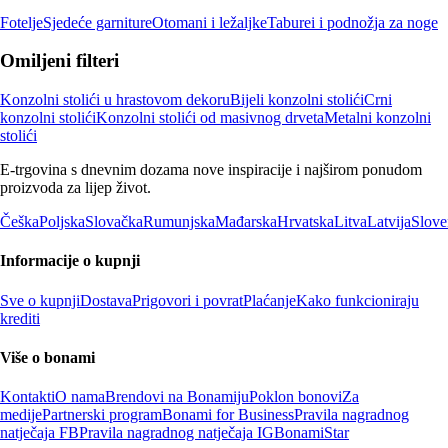
Fotelje
Sjedeće garniture
Otomani i ležaljke
Taburei i podnožja za noge
Omiljeni filteri
Konzolni stolići u hrastovom dekoru
Bijeli konzolni stolići
Crni
konzolni stolići
Konzolni stolići od masivnog drveta
Metalni konzolni
stolići
E-trgovina s dnevnim dozama nove inspiracije i najširom ponudom
proizvoda za lijep život.
Češka
Poljska
Slovačka
Rumunjska
Mađarska
Hrvatska
Litva
Latvija
Slove
Informacije o kupnji
Sve o kupnji
Dostava
Prigovori i povrat
Plaćanje
Kako funkcioniraju
krediti
Više o bonami
Kontakti
O nama
Brendovi na Bonamiju
Poklon bonovi
Za
medije
Partnerski program
Bonami for Business
Pravila nagradnog
natječaja FB
Pravila nagradnog natječaja IG
BonamiStar