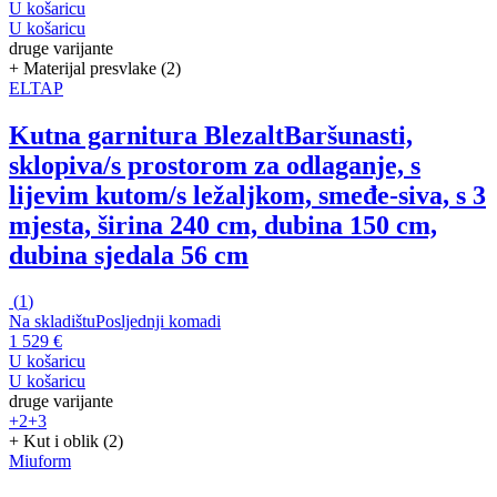
U košaricu
U košaricu
druge varijante
+ Materijal presvlake (2)
ELTAP
Kutna garnitura Blezalt
Baršunasti,
sklopiva/s prostorom za odlaganje, s
lijevim kutom/s ležaljkom, smeđe-siva, s 3
mjesta, širina 240 cm, dubina 150 cm,
dubina sjedala 56 cm
(
1
)
Na skladištu
Posljednji komadi
1 529 €
U košaricu
U košaricu
druge varijante
+2
+3
+ Kut i oblik (2)
Miuform