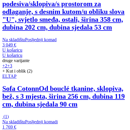
podesiva/sklopiva/s prostorom za
odlaganje, s desnim kutom/u obliku slova
"U", svjetlo smeđa, ostali, širina 358 cm,
dubina 202 cm, dubina sjedala 53 cm
Na skladištu
Posljednji komad
3 049 €
U košaricu
U košaricu
druge varijante
+2
+3
+ Kut i oblik (2)
ELTAP
Sofa Cotonn
Od bouclé tkanine, sklopiva,
bež, s 3 mjesta, širina 256 cm, dubina 119
cm, dubina sjedala 90 cm
(
1
)
Na skladištu
Posljednji komadi
1 769 €