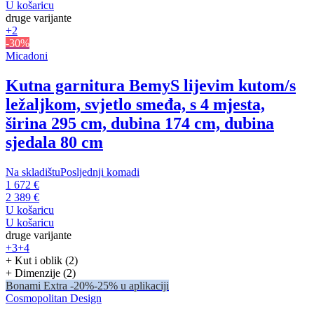
U košaricu
druge varijante
+2
-30%
Micadoni
Kutna garnitura Bemy
S lijevim kutom/s
ležaljkom, svjetlo smeđa, s 4 mjesta,
širina 295 cm, dubina 174 cm, dubina
sjedala 80 cm
Na skladištu
Posljednji komadi
1 672 €
2 389 €
U košaricu
U košaricu
druge varijante
+3
+4
+ Kut i oblik (2)
+ Dimenzije (2)
Bonami Extra -20%
-25% u aplikaciji
Cosmopolitan Design