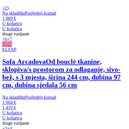
(
2
)
Na skladištu
Posljednji komad
1 889 €
U košaricu
U košaricu
druge varijante
+6
+7
-25%
ELTAP
Sofa Arcadova
Od bouclé tkanine,
sklopiva/s prostorom za odlaganje, sivo-
bež, s 3 mjesta, širina 244 cm, dubina 97
cm, dubina sjedala 56 cm
Na skladištu
Posljednji komad
1 064 €
1 419 €
U košaricu
U košaricu
druge varijante
+3
+4