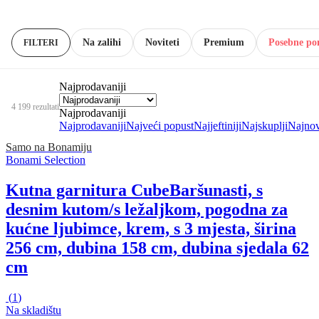
Na zalihi
Noviteti
Premium
Posebne po
FILTERI
Najprodavaniji
4 199 rezultati
Najprodavaniji
Najprodavaniji
Najveći popust
Najjeftiniji
Najskuplji
Najnov
Samo na Bonamiju
Bonami Selection
Kutna garnitura Cube
Baršunasti, s
desnim kutom/s ležaljkom, pogodna za
kućne ljubimce, krem, s 3 mjesta, širina
256 cm, dubina 158 cm, dubina sjedala 62
cm
(
1
)
Na skladištu