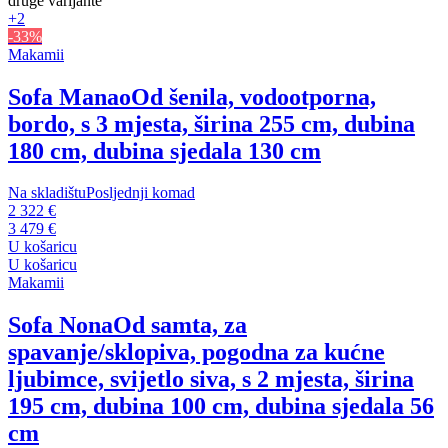
druge varijante
+2
-33%
Makamii
Sofa Manao
Od šenila, vodootporna,
bordo, s 3 mjesta, širina 255 cm, dubina
180 cm, dubina sjedala 130 cm
Na skladištu
Posljednji komad
2 322 €
3 479 €
U košaricu
U košaricu
Makamii
Sofa Nona
Od samta, za
spavanje/sklopiva, pogodna za kućne
ljubimce, svijetlo siva, s 2 mjesta, širina
195 cm, dubina 100 cm, dubina sjedala 56
cm