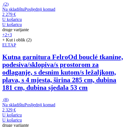
(
2
)
Na skladištu
Posljednji komad
2 279 €
U košaricu
U košaricu
druge varijante
+2
+3
+ Kut i oblik (2)
ELTAP
Kutna garnitura Felro
Od bouclé tkanine,
podesiva/sklopiva/s prostorom za
odlaganje, s desnim kutom/s ležaljkom,
plava, s 4 mjesta, širina 285 cm, dubina
181 cm, dubina sjedala 53 cm
(
8
)
Na skladištu
Posljednji komad
2 329 €
U košaricu
U košaricu
druge varijante