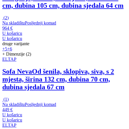
cm, dubina 105 cm, dubina sjedala 64 cm
(
2
)
Na skladištu
Posljednji komad
964 €
U košaricu
U košaricu
druge varijante
+5
+6
+ Dimenzije (2)
ELTAP
Sofa Neva
Od šenila, sklopiva, siva, s 2
mjesta, širina 132 cm, dubina 70 cm,
dubina sjedala 67 cm
(
1
)
Na skladištu
Posljednji komad
449 €
U košaricu
U košaricu
ELTAP