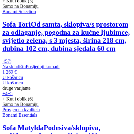
+ Kut i oblik (3)
Samo na Bonamiju
Bonami Selection
Sofa Tori
Od samta, sklopiva/s prostorom
za odlaganje, pogodna za kućne ljubimce,
svijetlo zelena, s 3 mjesta, širina 218 cm,
dubina 102 cm, dubina sjedala 60 cm
(
57
)
Na skladištu
Posljednji komadi
1 269 €
U košaricu
U košaricu
druge varijante
+4
+5
+ Kut i oblik (6)
Samo na Bonamiju
Provjerena kvaliteta
Bonami Essentials
Sofa Matylda
Podesiva/sklopiva,