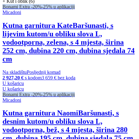
+ Kut i oblik (6)
Bonami Extra -20%
-25% u aplikaciji
Micadoni
Kutna garnitura Kate
Baršunasti, s
lijevim kutom/u obliku slova L,
vodootporna, zelena, s 4 mjesta, širina
252 cm, dubina 220 cm, dubina sjedala 74
cm
Na skladištu
Posljednji komad
2 927,20 €
s kodom
3 659 € bez koda
U košaricu
U košaricu
Bonami Extra -20%
-25% u aplikaciji
Micadoni
Kutna garnitura Naomi
Baršunasti, s
desnim kutom/u obliku slova L,
vodootporna, bež, s 4 mjesta, širina 280
cm, dubina 195 cm, dubina sjedala 75 cm