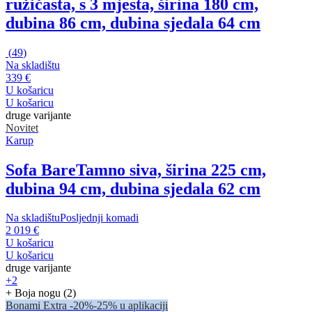
ružičasta, s 3 mjesta, širina 180 cm,
dubina 86 cm, dubina sjedala 64 cm
(
49
)
Na skladištu
339 €
U košaricu
U košaricu
druge varijante
Novitet
Karup
Sofa Bare
Tamno siva, širina 225 cm,
dubina 94 cm, dubina sjedala 62 cm
Na skladištu
Posljednji komadi
2 019 €
U košaricu
U košaricu
druge varijante
+2
+ Boja nogu (2)
Bonami Extra -20%
-25% u aplikaciji