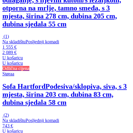
otporna na mrlje, tamno smeđa, s 3
mjesta, širina 278 cm, dubina 205 cm,
dubina sjedala 55 cm
(
1
)
Na skladištu
Posljednji komadi
1 555 €
2 089 €
U košaricu
U košaricu
Odlična cijena
Støraa
Sofa Hartford
Podesiva/sklopiva, siva, s 3
mjesta, širina 203 cm, dubina 83 cm,
dubina sjedala 58 cm
(
2
)
Na skladištu
Posljednji komadi
743 €
U košaricu