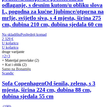
odlaganje, s desnim kutom/u obliku slova
L, pogodna za kućne ljubimce/otporna na
mrlje, svijetlo siva, s 4 mjesta, širina 275
cm, dubina 210 cm, dubina sjedala 60 cm
Na skladištu
Posljednji komad
2 329 €
U košaricu
U košaricu
druge varijante
+2
+3
+ Materijal presvlake (2)
+ Kut i oblik (2)
Samo na Bonamiju
Scandic
Sofa Copenhagen
Od šenila, zelena, s 3
mjesta, širina 224 cm, dubina 88 cm,
dubina sjedala 55 cm
(
190
)