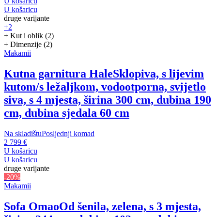
U košaricu
U košaricu
druge varijante
+2
+ Kut i oblik (2)
+ Dimenzije (2)
Makamii
Kutna garnitura Hale
Sklopiva, s lijevim
kutom/s ležaljkom, vodootporna, svijetlo
siva, s 4 mjesta, širina 300 cm, dubina 190
cm, dubina sjedala 60 cm
Na skladištu
Posljednji komad
2 799 €
U košaricu
U košaricu
druge varijante
-20%
Makamii
Sofa Omao
Od šenila, zelena, s 3 mjesta,