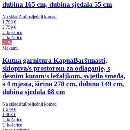
dubina 165 cm, dubina sjedala 55 cm
Na skladištu
Posljednji komad
1 793 €
2 759 €
U košaricu
U košaricu
-11%
Makamii
Kutna garnitura Kapua
Baršunasti,
sklopiva/s prostorom za odlaganje, s
desnim kutom/s ležaljkom, svjetlo smeđa,
s 4 mjesta, širina 278 cm, dubina 149 cm,
dubina sjedala 68 cm
Na skladištu
Posljednji komad
1 679 €
1 903 €
U košaricu
U košaricu