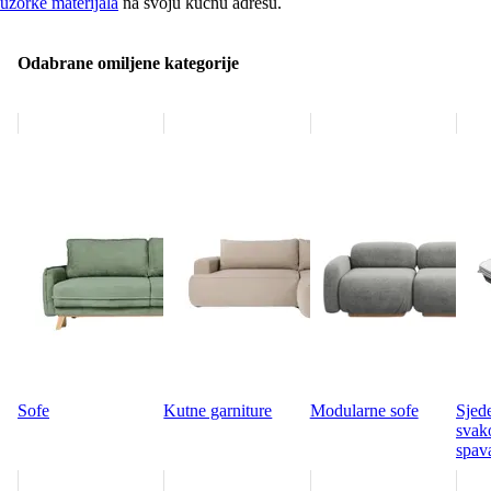
uzorke materijala
na svoju kućnu adresu.
Odabrane omiljene kategorije
Sofe
Kutne garniture
Modularne sofe
Sjede
svak
spav