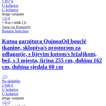
1 857 €
U košaricu
U košaricu
druge varijante
+3
+4
+ Kut i oblik (3)
Samo na Bonamiju
Bonami Selection
Kutna garnitura Quinoa
Od bouclé
tkanine, sklopiva/s prostorom za
odlaganje, s lijevim kutom/s ležaljkom,
bež, s 3 mjesta, širina 255 cm, dubina 162
cm, dubina sjedala 60 cm
(
7
)
Na skladištu
2 046 €
U košaricu
U košaricu
druge varijante
+2
+3