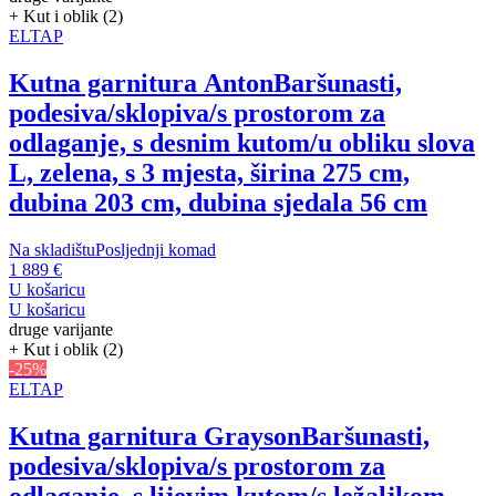
+ Kut i oblik (2)
ELTAP
Kutna garnitura Anton
Baršunasti,
podesiva/sklopiva/s prostorom za
odlaganje, s desnim kutom/u obliku slova
L, zelena, s 3 mjesta, širina 275 cm,
dubina 203 cm, dubina sjedala 56 cm
Na skladištu
Posljednji komad
1 889 €
U košaricu
U košaricu
druge varijante
+ Kut i oblik (2)
-25%
ELTAP
Kutna garnitura Grayson
Baršunasti,
podesiva/sklopiva/s prostorom za
odlaganje, s lijevim kutom/s ležaljkom,