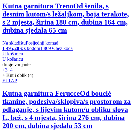
Kutna garnitura Treno
Od šenila, s
desnim kutom/s ležaljkom, boja terakote,
s 2 mjesta, širina 180 cm, dubina 164 cm,
dubina sjedala 65 cm
Na skladištu
Posljednji komad
1 495,20 €
s kodom
1 869 € bez koda
U košaricu
U košaricu
druge varijante
+3
+4
+ Kut i oblik (4)
ELTAP
Kutna garnitura Ferucce
Od bouclé
tkanine, podesiva/sklopiva/s prostorom za
odlaganje, s lijevim kutom/u obliku slova
L, bež, s 4 mjesta, širina 276 cm, dubina
200 cm, dubina sjedala 53 cm