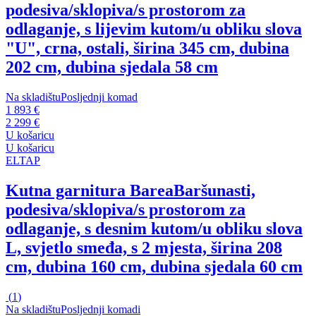
podesiva/sklopiva/s prostorom za
odlaganje, s lijevim kutom/u obliku slova
"U", crna, ostali, širina 345 cm, dubina
202 cm, dubina sjedala 58 cm
Na skladištu
Posljednji komad
1 893 €
2 299 €
U košaricu
U košaricu
ELTAP
Kutna garnitura Barea
Baršunasti,
podesiva/sklopiva/s prostorom za
odlaganje, s desnim kutom/u obliku slova
L, svjetlo smeđa, s 2 mjesta, širina 208
cm, dubina 160 cm, dubina sjedala 60 cm
(
1
)
Na skladištu
Posljednji komadi