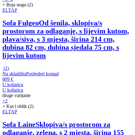
+ Boja nogu (2)
ELTAP
Sofa Fulgeo
Od šenila, sklopiva/s
prostorom za odlaganje, s lijevim kutom,
plava/siva, s 3 mjesta, širina 214 cm,
dubina 82 cm, dubina sjedala 75 cm, s
lijevim kutom
(
2
)
Na skladištu
Posljednji komad
809 €
U košaricu
U košaricu
druge varijante
+2
+ Kut i oblik (2)
ELTAP
Sofa Laine
Sklopiva/s prostorom za
odlaganje, zelena, s 2 mjesta, širina 155