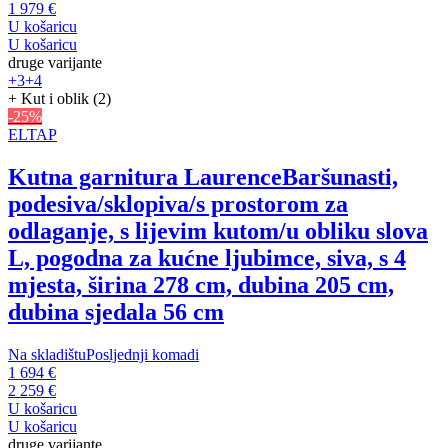
1 979 €
U košaricu
U košaricu
druge varijante
+3
+4
+ Kut i oblik (2)
-25%
ELTAP
Kutna garnitura Laurence
Baršunasti,
podesiva/sklopiva/s prostorom za
odlaganje, s lijevim kutom/u obliku slova
L, pogodna za kućne ljubimce, siva, s 4
mjesta, širina 278 cm, dubina 205 cm,
dubina sjedala 56 cm
Na skladištu
Posljednji komadi
1 694 €
2 259 €
U košaricu
U košaricu
druge varijante