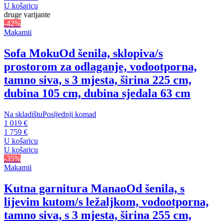
U košaricu
druge varijante
-42%
Makamii
Sofa Moku
Od šenila, sklopiva/s
prostorom za odlaganje, vodootporna,
tamno siva, s 3 mjesta, širina 225 cm,
dubina 105 cm, dubina sjedala 63 cm
Na skladištu
Posljednji komad
1 019 €
1 759 €
U košaricu
U košaricu
-35%
Makamii
Kutna garnitura Manao
Od šenila, s
lijevim kutom/s ležaljkom, vodootporna,
tamno siva, s 3 mjesta, širina 255 cm,