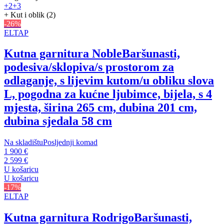
+2
+3
+ Kut i oblik (2)
-26%
ELTAP
Kutna garnitura Noble
Baršunasti,
podesiva/sklopiva/s prostorom za
odlaganje, s lijevim kutom/u obliku slova
L, pogodna za kućne ljubimce, bijela, s 4
mjesta, širina 265 cm, dubina 201 cm,
dubina sjedala 58 cm
Na skladištu
Posljednji komad
1 900 €
2 599 €
U košaricu
U košaricu
-17%
ELTAP
Kutna garnitura Rodrigo
Baršunasti,