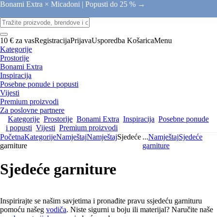
Bonami Extra × Micadoni |
Popusti do 25 % →
10 € za vas
Registracija
Prijava
Usporedba
Košarica
Menu
Kategorije
Prostorije
Bonami Extra
Inspiracija
Posebne ponude i popusti
Vijesti
Premium proizvodi
Za poslovne partnere
Kategorije
Prostorije
Bonami Extra
Inspiracija
Posebne ponude
i popusti
Vijesti
Premium proizvodi
Početna
Kategorije
Namještaj
Namještaj
Sjedeće
...
Namještaj
Sjedeće
garniture
garniture
Sjedeće garniture
Inspirirajte se našim savjetima i pronađite pravu ssjedeću garnituru
pomoću našeg
vodiča
. Niste sigurni u boju ili materijal? Naručite naše