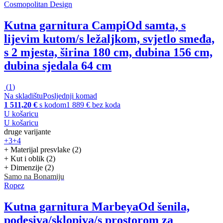
Cosmopolitan Design
Kutna garnitura Campi
Od samta, s
lijevim kutom/s ležaljkom, svjetlo smeđa,
s 2 mjesta, širina 180 cm, dubina 156 cm,
dubina sjedala 64 cm
(
1
)
Na skladištu
Posljednji komad
1 511,20 €
s kodom
1 889 € bez koda
U košaricu
U košaricu
druge varijante
+3
+4
+ Materijal presvlake (2)
+ Kut i oblik (2)
+ Dimenzije (2)
Samo na Bonamiju
Ropez
Kutna garnitura Marbeya
Od šenila,
podesiva/sklopiva/s prostorom za