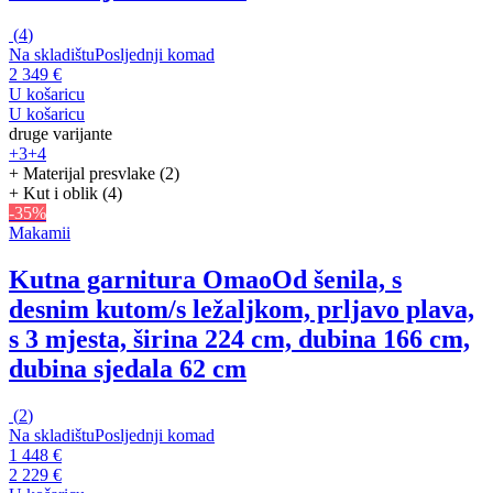
(
4
)
Na skladištu
Posljednji komad
2 349 €
U košaricu
U košaricu
druge varijante
+3
+4
+ Materijal presvlake (2)
+ Kut i oblik (4)
-35%
Makamii
Kutna garnitura Omao
Od šenila, s
desnim kutom/s ležaljkom, prljavo plava,
s 3 mjesta, širina 224 cm, dubina 166 cm,
dubina sjedala 62 cm
(
2
)
Na skladištu
Posljednji komad
1 448 €
2 229 €