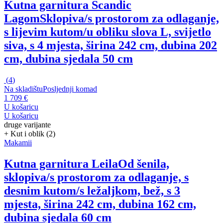
Kutna garnitura Scandic
Lagom
Sklopiva/s prostorom za odlaganje,
s lijevim kutom/u obliku slova L, svijetlo
siva, s 4 mjesta, širina 242 cm, dubina 202
cm, dubina sjedala 50 cm
(
4
)
Na skladištu
Posljednji komad
1 709 €
U košaricu
U košaricu
druge varijante
+ Kut i oblik (2)
Makamii
Kutna garnitura Leila
Od šenila,
sklopiva/s prostorom za odlaganje, s
desnim kutom/s ležaljkom, bež, s 3
mjesta, širina 242 cm, dubina 162 cm,
dubina sjedala 60 cm