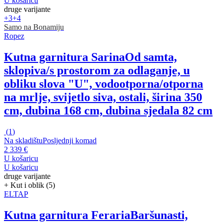
U košaricu
druge varijante
+3
+4
Samo na Bonamiju
Ropez
Kutna garnitura Sarina
Od samta,
sklopiva/s prostorom za odlaganje, u
obliku slova "U", vodootporna/otporna
na mrlje, svijetlo siva, ostali, širina 350
cm, dubina 168 cm, dubina sjedala 82 cm
(
1
)
Na skladištu
Posljednji komad
2 339 €
U košaricu
U košaricu
druge varijante
+ Kut i oblik (5)
ELTAP
Kutna garnitura Feraria
Baršunasti,