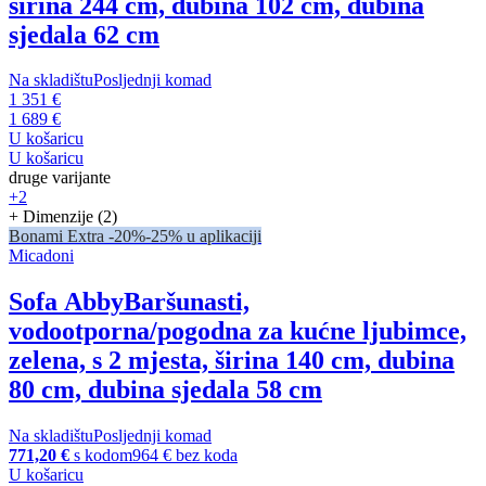
širina 244 cm, dubina 102 cm, dubina
sjedala 62 cm
Na skladištu
Posljednji komad
1 351 €
1 689 €
U košaricu
U košaricu
druge varijante
+2
+ Dimenzije (2)
Bonami Extra -20%
-25% u aplikaciji
Micadoni
Sofa Abby
Baršunasti,
vodootporna/pogodna za kućne ljubimce,
zelena, s 2 mjesta, širina 140 cm, dubina
80 cm, dubina sjedala 58 cm
Na skladištu
Posljednji komad
771,20 €
s kodom
964 € bez koda
U košaricu