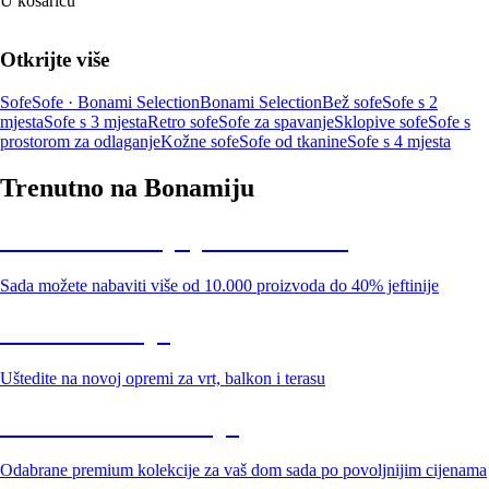
U košaricu
Otkrijte više
Sofe
Sofe · Bonami Selection
Bonami Selection
Bež sofe
Sofe s 2
mjesta
Sofe s 3 mjesta
Retro sofe
Sofe za spavanje
Sklopive sofe
Sofe s
prostorom za odlaganje
Kožne sofe
Sofe od tkanine
Sofe s 4 mjesta
Trenutno na Bonamiju
Summer Sale: popusti do -40%
Sada možete nabaviti više od 10.000 proizvoda do 40% jeftinije
Vrt na sniženju
Uštedite na novoj opremi za vrt, balkon i terasu
Premium na sniženju
Odabrane premium kolekcije za vaš dom sada po povoljnijim cijenama