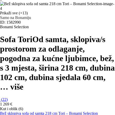
Prikaži sve
(+13)
Samo na Bonamiju
ID: 1582990
Bonami Selection
Sofa Tori
Od samta, sklopiva/s
prostorom za odlaganje,
pogodna za kućne ljubimce, bež,
s 3 mjesta, širina 218 cm, dubina
102 cm, dubina sjedala 60 cm
,
…
više
(
22
)
1 269 €
Kut i oblik (6)
Bež sklopiva sofa od samta 218 cm Tori – Bonami Selection