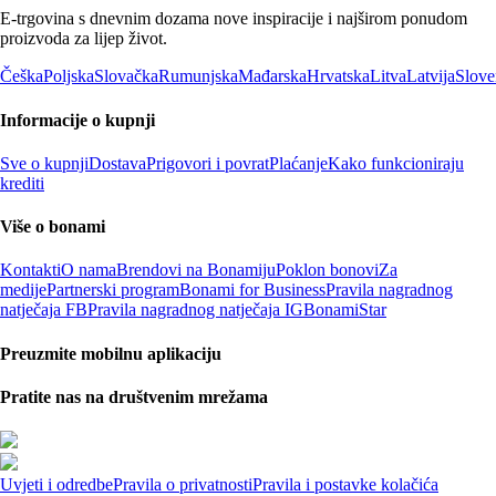
E-trgovina s dnevnim dozama nove inspiracije i najširom ponudom
proizvoda za lijep život.
Češka
Poljska
Slovačka
Rumunjska
Mađarska
Hrvatska
Litva
Latvija
Slove
Informacije o kupnji
Sve o kupnji
Dostava
Prigovori i povrat
Plaćanje
Kako funkcioniraju
krediti
Više o bonami
Kontakti
O nama
Brendovi na Bonamiju
Poklon bonovi
Za
medije
Partnerski program
Bonami for Business
Pravila nagradnog
natječaja FB
Pravila nagradnog natječaja IG
BonamiStar
Preuzmite mobilnu aplikaciju
Pratite nas na društvenim mrežama
Uvjeti i odredbe
Pravila o privatnosti
Pravila i postavke kolačića