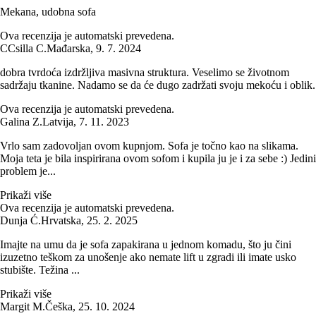
Mekana, udobna sofa
Ova recenzija je automatski prevedena.
C
Csilla C.
Mađarska
,
9. 7. 2024
dobra tvrdoća izdržljiva masivna struktura. Veselimo se životnom
sadržaju tkanine. Nadamo se da će dugo zadržati svoju mekoću i oblik.
Ova recenzija je automatski prevedena.
Galina Z.
Latvija
,
7. 11. 2023
Vrlo sam zadovoljan ovom kupnjom. Sofa je točno kao na slikama.
Moja teta je bila inspirirana ovom sofom i kupila ju je i za sebe :) Jedini
problem je...
Prikaži više
Ova recenzija je automatski prevedena.
Dunja Ć.
Hrvatska
,
25. 2. 2025
Imajte na umu da je sofa zapakirana u jednom komadu, što ju čini
izuzetno teškom za unošenje ako nemate lift u zgradi ili imate usko
stubište. Težina ...
Prikaži više
Margit M.
Češka
,
25. 10. 2024