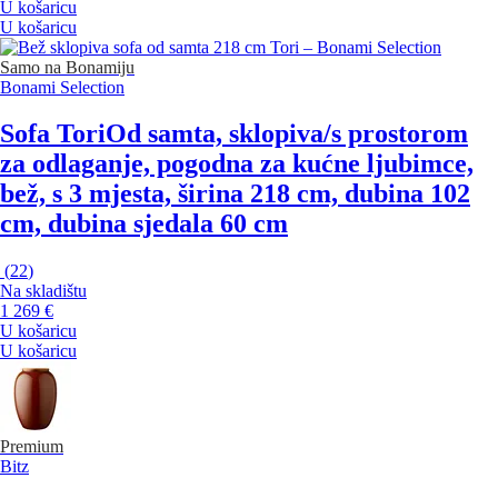
U košaricu
U košaricu
Samo na Bonamiju
Bonami Selection
Sofa Tori
Od samta, sklopiva/s prostorom
za odlaganje, pogodna za kućne ljubimce,
bež, s 3 mjesta, širina 218 cm, dubina 102
cm, dubina sjedala 60 cm
(
22
)
Na skladištu
1 269 €
U košaricu
U košaricu
Premium
Bitz