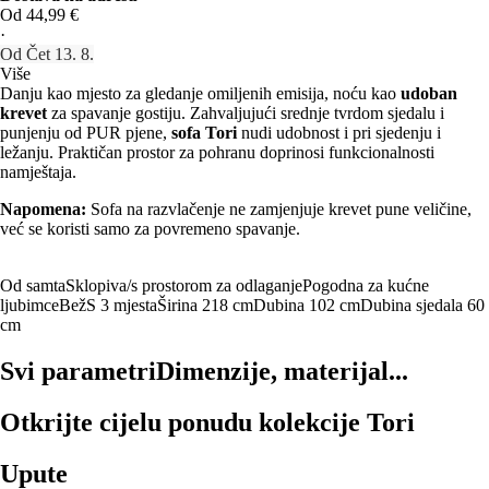
Od 44,99 €
·
Od Čet 13. 8.
Više
Danju kao mjesto za gledanje omiljenih emisija, noću kao
udoban
krevet
za spavanje gostiju. Zahvaljujući srednje tvrdom sjedalu i
punjenju od PUR pjene,
sofa Tori
nudi udobnost i pri sjedenju i
ležanju. Praktičan prostor za pohranu doprinosi funkcionalnosti
namještaja.
Napomena:
Sofa na razvlačenje ne zamjenjuje krevet pune veličine,
već se koristi samo za povremeno spavanje.
Od samta
Sklopiva/s prostorom za odlaganje
Pogodna za kućne
ljubimce
Bež
S 3 mjesta
Širina 218 cm
Dubina 102 cm
Dubina sjedala 60
cm
Svi parametri
Dimenzije, materijal...
Otkrijte cijelu ponudu kolekcije Tori
Upute