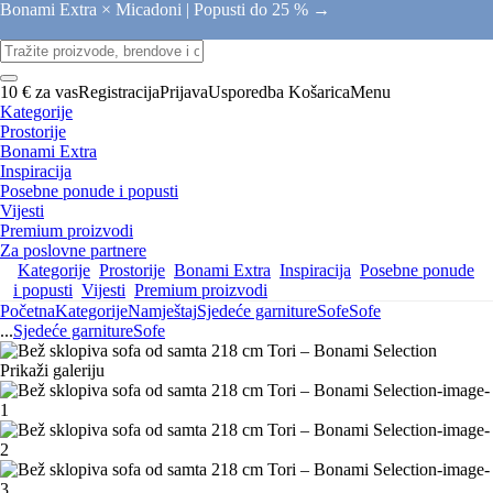
Bonami Extra × Micadoni |
Popusti do 25 % →
10 € za vas
Registracija
Prijava
Usporedba
Košarica
Menu
Kategorije
Prostorije
Bonami Extra
Inspiracija
Posebne ponude i popusti
Vijesti
Premium proizvodi
Za poslovne partnere
Kategorije
Prostorije
Bonami Extra
Inspiracija
Posebne ponude
i popusti
Vijesti
Premium proizvodi
Početna
Kategorije
Namještaj
Sjedeće garniture
Sofe
Sofe
...
Sjedeće garniture
Sofe
Prikaži galeriju