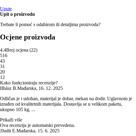
Upute
Upit o proizvodu
Trebate li pomoć s odabirom ili detaljima proizvoda?
Ocjene proizvoda
4.4
Broj ocjena
(
22
)
5
16
4
3
3
1
2
0
1
2
Kako funkcioniraju recenzije?
I
Ihász B.
Mađarska
,
16. 12. 2025
Odličan je i udoban, materijal je dobar, mekan na dodir. Uglavnom je
izrađen od kvalitetnih materijala. Dostavlja se u velikom paketu,
ukupno 105 kg. ...
Prikaži više
Ova recenzija je automatski prevedena.
J
Judit E.
Mađarska
,
15. 6. 2025