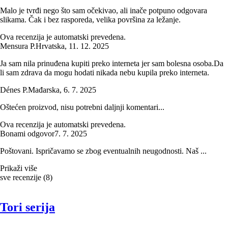
Malo je tvrđi nego što sam očekivao, ali inače potpuno odgovara
slikama. Čak i bez rasporeda, velika površina za ležanje.
Ova recenzija je automatski prevedena.
Mensura P.
Hrvatska
,
11. 12. 2025
Ja sam nila prinuđena kupiti preko interneta jer sam bolesna osoba.Da
li sam zdrava da mogu hodati nikada nebu kupila preko interneta.
Dénes P.
Mađarska
,
6. 7. 2025
Oštećen proizvod, nisu potrebni daljnji komentari...
Ova recenzija je automatski prevedena.
Bonami odgovor
7. 7. 2025
Poštovani. Ispričavamo se zbog eventualnih neugodnosti. Naš ...
Prikaži više
sve recenzije
(
8
)
Tori serija