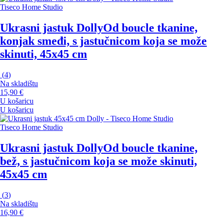
Tiseco Home Studio
Ukrasni jastuk Dolly
Od boucle tkanine,
konjak smeđi, s jastučnicom koja se može
skinuti, 45x45 cm
(
4
)
Na skladištu
15,90 €
U košaricu
U košaricu
Tiseco Home Studio
Ukrasni jastuk Dolly
Od boucle tkanine,
bež, s jastučnicom koja se može skinuti,
45x45 cm
(
3
)
Na skladištu
16,90 €