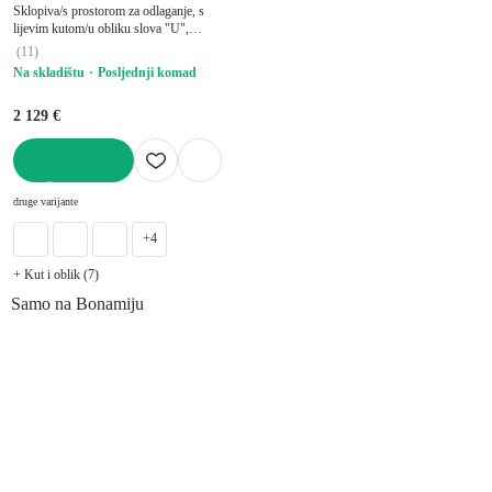
Sklopiva/s prostorom za odlaganje, s
lijevim kutom/u obliku slova "U",
tirkizna, ostali, širina 302 cm, dubina 200
(
11
)
cm, dubina sjedala 58 cm
Na skladištu
Posljednji komad
2 129 €
U KOŠARICU
druge varijante
+4
+ Kut i oblik (7)
Samo na Bonamiju