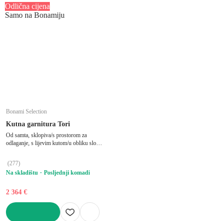
Odlična cijena
Samo na Bonamiju
Bonami Selection
Kutna garnitura Tori
Od samta, sklopiva/s prostorom za
odlaganje, s lijevim kutom/u obliku slova
"U", pogodna za kućne ljubimce, plava,
ostali, širina 314 cm, dubina 187 cm,
(
277
)
dubina sjedala 60 cm
Na skladištu
Posljednji komadi
2 364 €