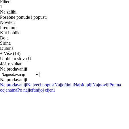
Filteri
1
Na zalihi
Posebne ponude i popusti
Noviteti
Premium
Kut i oblik
Boja
Širina
Dubina
+ Više (14)
U obliku slova U
481 rezultati
Najprodavaniji
Najprodavaniji
Najprodavaniji
Najveći popust
Najjeftiniji
Najskuplji
Najnoviji
Prema
ocjenama
Po najjeftinijoj cijeni