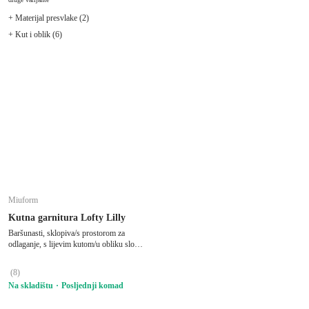
+ Materijal presvlake (2)
+ Kut i oblik (6)
Miuform
Kutna garnitura Lofty Lilly
Baršunasti, sklopiva/s prostorom za
odlaganje, s lijevim kutom/u obliku slova
"U", petrolej zelena, ostali, širina 303 cm,
dubina 197 cm, dubina sjedala 57 cm
(
8
)
Na skladištu
Posljednji komad