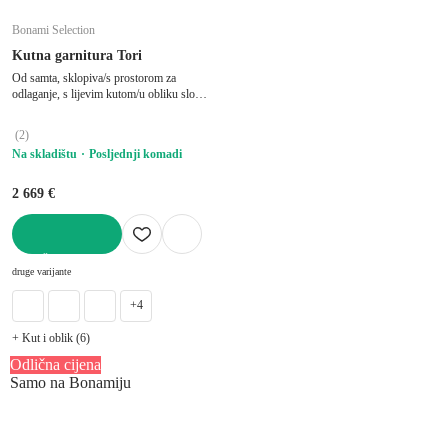
Bonami Selection
Kutna garnitura Tori
Od samta, sklopiva/s prostorom za
odlaganje, s lijevim kutom/u obliku slova
"U", pogodna za kućne ljubimce, tirkizna,
ostali, širina 314 cm, dubina 187 cm,
(
2
)
dubina sjedala 60 cm
Na skladištu
Posljednji komadi
2 669 €
U KOŠARICU
druge varijante
+4
+ Kut i oblik (6)
Odlična cijena
Samo na Bonamiju