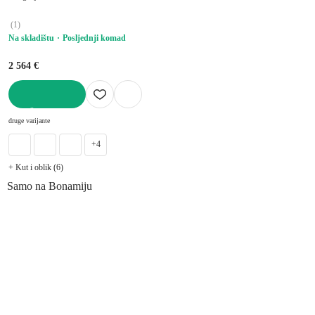
"U", pogodna za kućne ljubimce,
narančasta, ostali, širina 314 cm, dubina
(
1
)
187 cm, dubina sjedala 60 cm
Na skladištu
Posljednji komad
2 564 €
U KOŠARICU
druge varijante
+4
+ Kut i oblik (6)
Samo na Bonamiju