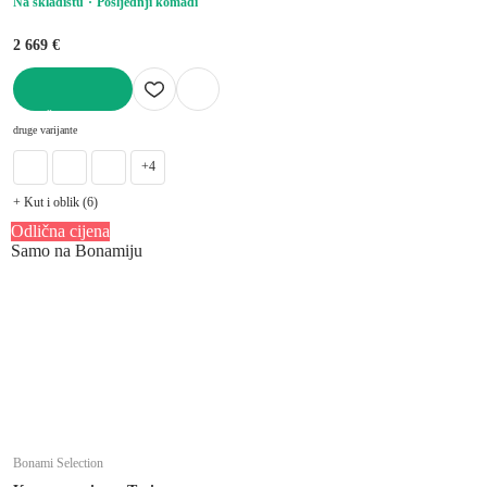
Na skladištu
Posljednji komadi
2 669 €
U KOŠARICU
druge varijante
+4
+ Kut i oblik (6)
Odlična cijena
Samo na Bonamiju
Bonami Selection