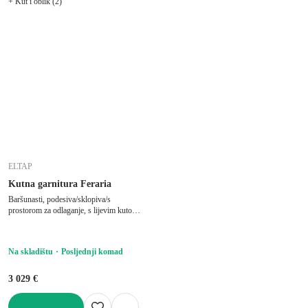
+ Kut i oblik (2)
ELTAP
Kutna garnitura Feraria
Baršunasti, podesiva/sklopiva/s
prostorom za odlaganje, s lijevim kutom/u
obliku slova "U", svjetlo smeđa, ostali,
širina 358 cm, dubina 202 cm, dubina
sjedala 53 cm
Na skladištu
Posljednji komad
3 029 €