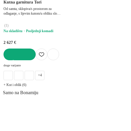
Kutna garnitura Tori
Od samta, sklopiva/s prostorom za
odlaganje, s lijevim kutom/u obliku slova
"U", pogodna za kućne ljubimce, svijetlo
zelena, ostali, širina 314 cm, dubina 187
(
1
)
cm, dubina sjedala 60 cm
Na skladištu
Posljednji komadi
2 627 €
U KOŠARICU
druge varijante
+4
+ Kut i oblik (6)
Samo na Bonamiju