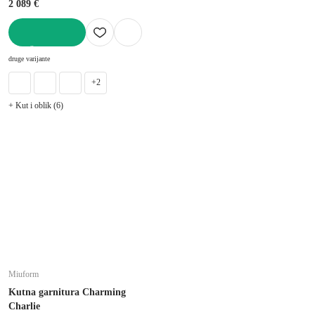
2 089 €
U KOŠARICU
druge varijante
+2
+ Kut i oblik (6)
Miuform
Kutna garnitura Charming
Charlie