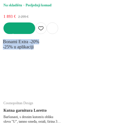
Na skladištu
Posljednji komad
1 893 €
2 299 €
U KOŠARICU
Bonami Extra -20%
-25% u aplikaciji
Cosmopolitan Design
Kutna garnitura Loretto
Baršunasti, s desnim kutom/u obliku
slova "U", tamno smeđa, ostali, širina 345
cm, dubina 250 cm, dubina sjedala 70 cm