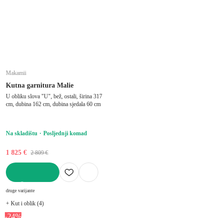
Makamii
Kutna garnitura Malie
U obliku slova "U", bež, ostali, širina 317
cm, dubina 162 cm, dubina sjedala 60 cm
Na skladištu
Posljednji komad
1 825 €
2 809 €
U KOŠARICU
druge varijante
+ Kut i oblik (4)
-24%