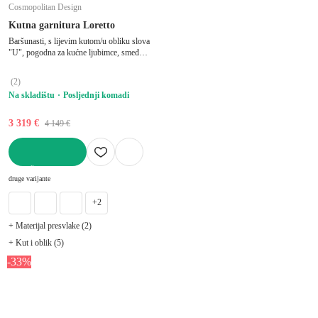
Cosmopolitan Design
Kutna garnitura Loretto
Baršunasti, s lijevim kutom/u obliku slova
"U", pogodna za kućne ljubimce, smeđa,
ostali, širina 345 cm, dubina 250 cm,
dubina sjedala 70 cm
(
2
)
Na skladištu
Posljednji komadi
3 319 €
4 149 €
U KOŠARICU
druge varijante
+2
+ Materijal presvlake (2)
+ Kut i oblik (5)
-33%