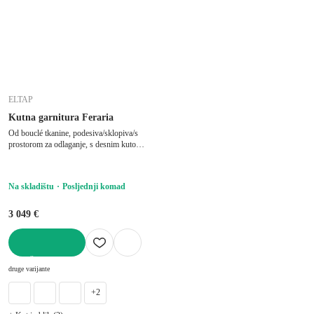
ELTAP
Kutna garnitura Feraria
Od bouclé tkanine, podesiva/sklopiva/s
prostorom za odlaganje, s desnim kutom/u
obliku slova "U", bež, ostali, širina 358
cm, dubina 202 cm, dubina sjedala 53 cm
Na skladištu
Posljednji komad
3 049 €
U KOŠARICU
druge varijante
+2