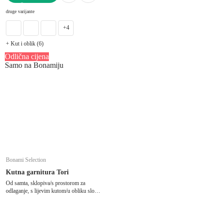
U KOŠARICU
druge varijante
+4
+ Kut i oblik (6)
Odlična cijena
Samo na Bonamiju
Bonami Selection
Kutna garnitura Tori
Od samta, sklopiva/s prostorom za
odlaganje, s lijevim kutom/u obliku slova
"U", pogodna za kućne ljubimce, siva,
ostali, širina 314 cm, dubina 187 cm,
dubina sjedala 60 cm