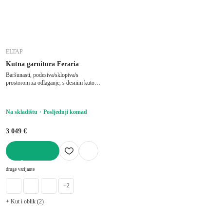
ELTAP
Kutna garnitura Feraria
Baršunasti, podesiva/sklopiva/s
prostorom za odlaganje, s desnim kutom/u
obliku slova "U", svjetlo smeđa, ostali,
širina 358 cm, dubina 202 cm, dubina
sjedala 53 cm
Na skladištu
Posljednji komad
3 049 €
U KOŠARICU
druge varijante
+2
+ Kut i oblik (2)