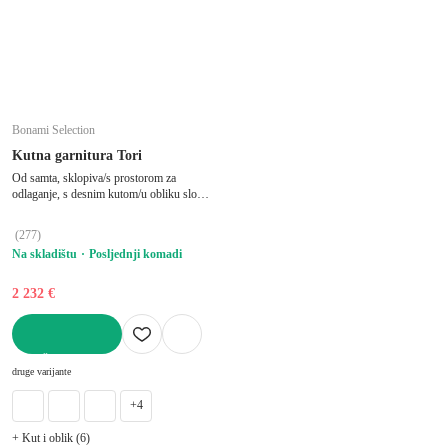
Bonami Selection
Kutna garnitura Tori
Od samta, sklopiva/s prostorom za
odlaganje, s desnim kutom/u obliku slova
"U", pogodna za kućne ljubimce, siva,
ostali, širina 314 cm, dubina 187 cm,
(
277
)
dubina sjedala 60 cm
Na skladištu
Posljednji komadi
2 232 €
U KOŠARICU
druge varijante
+4
+ Kut i oblik (6)