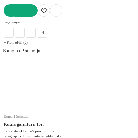
U KOŠARICU
druge varijante
+4
+ Kut i oblik (6)
Samo na Bonamiju
Bonami Selection
Kutna garnitura Tori
Od samta, sklopiva/s prostorom za
odlaganje, s desnim kutom/u obliku slova