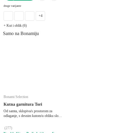
U KOŠARICU
druge varijante
+4
+ Kut i oblik (6)
Samo na Bonamiju
Bonami Selection
Kutna garnitura Tori
Od samta, sklopiva/s prostorom za
odlaganje, s desnim kutom/u obliku slova
"U", pogodna za kućne ljubimce, tirkizna,
ostali, širina 314 cm, dubina 187 cm,
(
277
)
dubina sjedala 60 cm