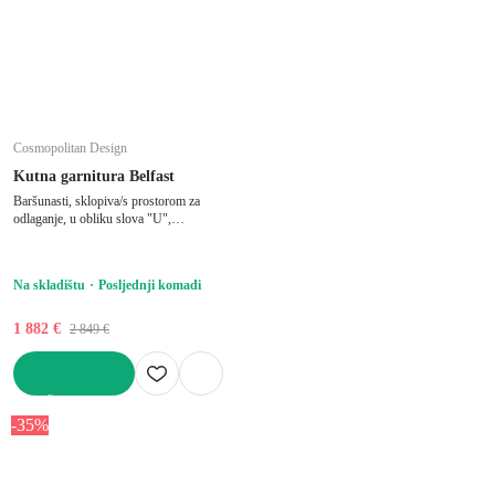
Cosmopolitan Design
Kutna garnitura Belfast
Baršunasti, sklopiva/s prostorom za
odlaganje, u obliku slova "U",
vodootporna/pogodna za kućne ljubimce,
bež, ostali, širina 340 cm, dubina 149 cm,
dubina sjedala 68 cm
Na skladištu
Posljednji komadi
1 882 €
2 849 €
U KOŠARICU
-35%