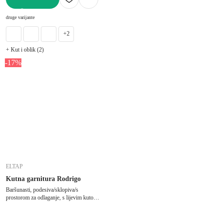
U KOŠARICU
druge varijante
+2
+ Kut i oblik (2)
-17%
ELTAP
Kutna garnitura Rodrigo
Baršunasti, podesiva/sklopiva/s
prostorom za odlaganje, s lijevim kutom/u
obliku slova "U", crna, ostali, širina 345
cm, dubina 202 cm, dubina sjedala 58 cm