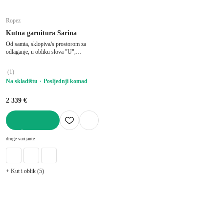
Ropez
Kutna garnitura Sarina
Od samta, sklopiva/s prostorom za
odlaganje, u obliku slova "U",
vodootporna/otporna na mrlje, svijetlo
siva, ostali, širina 350 cm, dubina 168 cm,
(
1
)
dubina sjedala 82 cm
Na skladištu
Posljednji komad
2 339 €
U KOŠARICU
druge varijante
+ Kut i oblik (5)