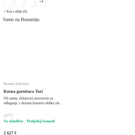
+4
+ Kut i oblik (6)
Samo na Bonamiju
Bonami Selection
Kutna garnitura Tori
Od samta, sklopiva/s prostorom za
odlaganje, s desnim kutom/u obliku slova
"U", pogodna za kućne ljubimce, bež,
ostali, širina 314 cm, dubina 187 cm,
(
277
)
dubina sjedala 60 cm
Na skladištu
Posljednji komadi
2 627 €