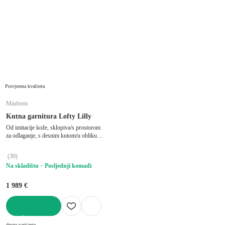
Provjerena kvaliteta
Miuform
Kutna garnitura Lofty Lilly
Od imitacije kože, sklopiva/s prostorom
za odlaganje, s desnim kutom/u obliku
slova "U", smeđa, ostali, širina 303 cm,
dubina 197 cm, dubina sjedala 57 cm
(
30
)
Na skladištu
Posljednji komadi
1 989 €
U KOŠARICU
druge varijante