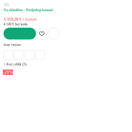
(
2
)
Na skladištu
Posljednji komad
3 319,20 €
s kodom
4 149 € bez koda
U KOŠARICU
druge varijante
+ Kut i oblik (5)
-20%