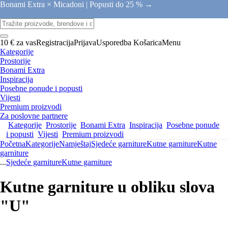
Bonami Extra × Micadoni |
Popusti do 25 % →
10 € za vas
Registracija
Prijava
Usporedba
Košarica
Menu
Kategorije
Prostorije
Bonami Extra
Inspiracija
Posebne ponude i popusti
Vijesti
Premium proizvodi
Za poslovne partnere
Kategorije
Prostorije
Bonami Extra
Inspiracija
Posebne ponude
i popusti
Vijesti
Premium proizvodi
Početna
Kategorije
Namještaj
Sjedeće garniture
Kutne garniture
Kutne
garniture
...
Sjedeće garniture
Kutne garniture
Kutne garniture u obliku slova
"U"