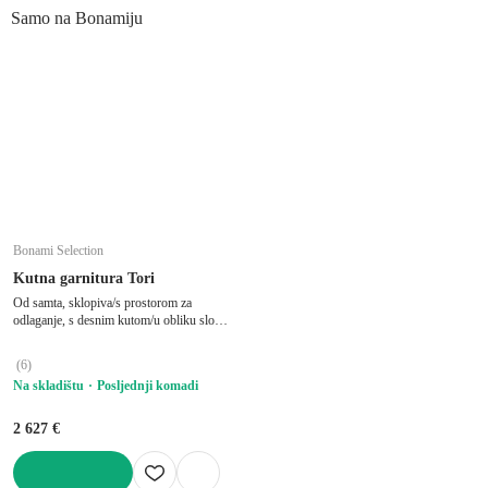
Samo na Bonamiju
Bonami Selection
Kutna garnitura Tori
Od samta, sklopiva/s prostorom za
odlaganje, s desnim kutom/u obliku slova
"U", pogodna za kućne ljubimce, svijetlo
zelena, ostali, širina 314 cm, dubina 187
(
6
)
cm, dubina sjedala 60 cm
Na skladištu
Posljednji komadi
2 627 €