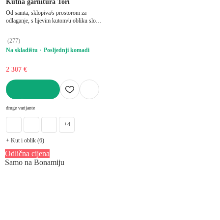
Kutna garnitura Tori
Od samta, sklopiva/s prostorom za
odlaganje, s lijevim kutom/u obliku slova
"U", pogodna za kućne ljubimce, zelena,
ostali, širina 314 cm, dubina 187 cm,
(
277
)
dubina sjedala 60 cm
Na skladištu
Posljednji komadi
2 307 €
U KOŠARICU
druge varijante
+4
+ Kut i oblik (6)
Odlična cijena
Samo na Bonamiju