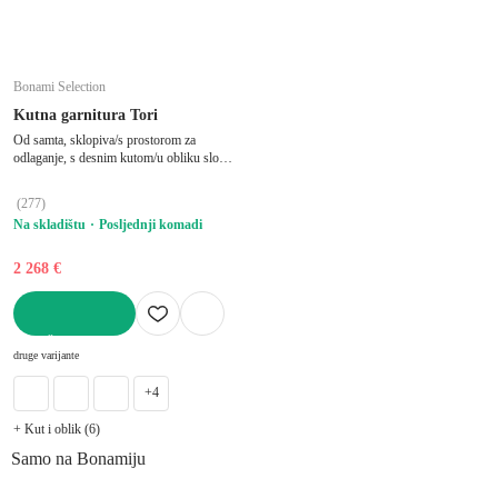
Bonami Selection
Kutna garnitura Tori
Od samta, sklopiva/s prostorom za
odlaganje, s desnim kutom/u obliku slova
"U", pogodna za kućne ljubimce, plava,
ostali, širina 314 cm, dubina 187 cm,
(
277
)
dubina sjedala 60 cm
Na skladištu
Posljednji komadi
2 268 €
U KOŠARICU
druge varijante
+4
+ Kut i oblik (6)
Samo na Bonamiju