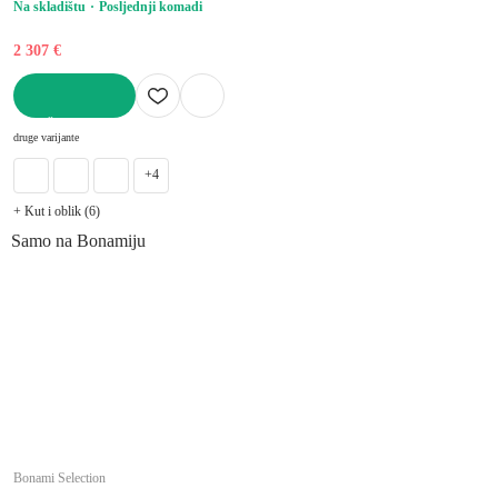
Na skladištu
Posljednji komadi
2 307 €
U KOŠARICU
druge varijante
+4
+ Kut i oblik (6)
Samo na Bonamiju
Bonami Selection