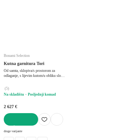
Bonami Selection
Kutna garnitura Tori
Od samta, sklopiva/s prostorom za
odlaganje, s lijevim kutom/u obliku slova
"U", pogodna za kućne ljubimce, bež,
ostali, širina 314 cm, dubina 187 cm,
(
5
)
dubina sjedala 60 cm
Na skladištu
Posljednji komad
2 627 €
U KOŠARICU
druge varijante