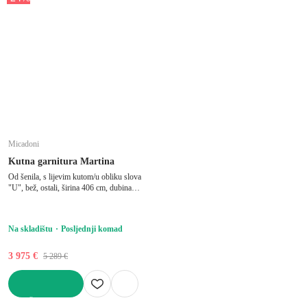
Micadoni
Kutna garnitura Martina
Od šenila, s lijevim kutom/u obliku slova
"U", bež, ostali, širina 406 cm, dubina
280 cm, dubina sjedala 75 cm
Na skladištu
Posljednji komad
3 975 €
5 289 €
U KOŠARICU