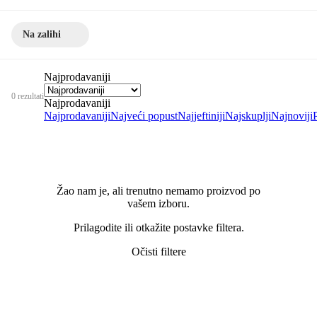
Na zalihi
Najprodavaniji
0 rezultati
Najprodavaniji
Najprodavaniji
Najveći popust
Najjeftiniji
Najskuplji
Najnoviji
Žao nam je, ali trenutno nemamo proizvod po
vašem izboru.
Prilagodite ili otkažite postavke filtera.
Očisti filtere