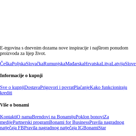
E-trgovina s dnevnim dozama nove inspiracije i najširom ponudom
proizvoda za lijep život.
Češka
Poljska
Slovačka
Rumunjska
Mađarska
Hrvatska
Litva
Latvija
Slove
Informacije o kupnji
Sve o kupnji
Dostava
Prigovori i povrat
Plaćanje
Kako funkcioniraju
krediti
Više o bonami
Kontakti
O nama
Brendovi na Bonamiju
Poklon bonovi
Za
medije
Partnerski program
Bonami for Business
Pravila nagradnog
natječaja FB
Pravila nagradnog natječaja IG
BonamiStar