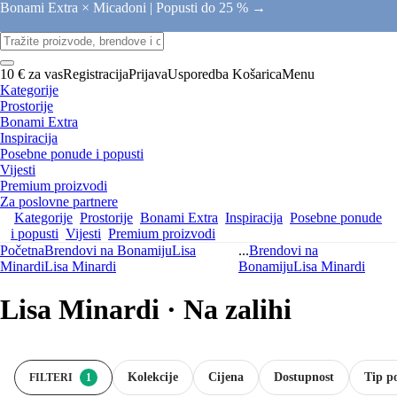
Bonami Extra × Micadoni |
Popusti do 25 % →
10 € za vas
Registracija
Prijava
Usporedba
Košarica
Menu
Kategorije
Prostorije
Bonami Extra
Inspiracija
Posebne ponude i popusti
Vijesti
Premium proizvodi
Za poslovne partnere
Kategorije
Prostorije
Bonami Extra
Inspiracija
Posebne ponude
i popusti
Vijesti
Premium proizvodi
Početna
Brendovi na Bonamiju
Lisa
...
Brendovi na
Minardi
Lisa Minardi
Bonamiju
Lisa Minardi
Lisa Minardi · Na zalihi
Kolekcije
Cijena
Dostupnost
Tip p
FILTERI
1