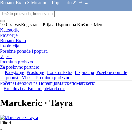
Bonami Extra × Micadoni |
Popusti do 25 % →
10 € za vas
Registracija
Prijava
Usporedba
Košarica
Menu
Kategorije
Prostorije
Bonami Extra
Inspiracija
Posebne ponude i popusti
Vijesti
Premium proizvodi
Za poslovne partnere
Kategorije
Prostorije
Bonami Extra
Inspiracija
Posebne ponude
i popusti
Vijesti
Premium proizvodi
Početna
Brendovi na Bonamiju
Marckeric
Marckeric
...
Brendovi na Bonamiju
Marckeric
Marckeric · Tayra
Filteri
1