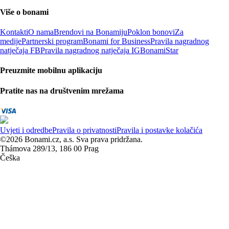
Više o bonami
Kontakti
O nama
Brendovi na Bonamiju
Poklon bonovi
Za
medije
Partnerski program
Bonami for Business
Pravila nagradnog
natječaja FB
Pravila nagradnog natječaja IG
BonamiStar
Preuzmite mobilnu aplikaciju
Pratite nas na društvenim mrežama
Uvjeti i odredbe
Pravila o privatnosti
Pravila i postavke kolačića
©2026 Bonami.cz, a.s. Sva prava pridržana.
Thámova 289/13, 186 00 Prag
Češka