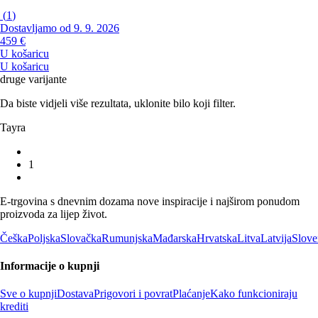
(
1
)
Dostavljamo od 9. 9. 2026
459 €
U košaricu
U košaricu
druge varijante
Da biste vidjeli više rezultata, uklonite bilo koji filter.
Tayra
1
E-trgovina s dnevnim dozama nove inspiracije i najširom ponudom
proizvoda za lijep život.
Češka
Poljska
Slovačka
Rumunjska
Mađarska
Hrvatska
Litva
Latvija
Slove
Informacije o kupnji
Sve o kupnji
Dostava
Prigovori i povrat
Plaćanje
Kako funkcioniraju
krediti