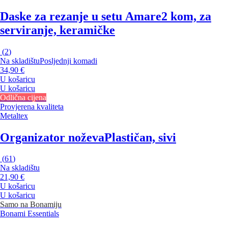
Daske za rezanje u setu Amare
2 kom, za
serviranje, keramičke
(
2
)
Na skladištu
Posljednji komadi
34,90 €
U košaricu
U košaricu
Odlična cijena
Provjerena kvaliteta
Metaltex
Organizator noževa
Plastičan, sivi
(
61
)
Na skladištu
21,90 €
U košaricu
U košaricu
Samo na Bonamiju
Bonami Essentials