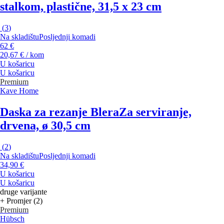
stalkom, plastične, 31,5 x 23 cm
(
3
)
Na skladištu
Posljednji komadi
62 €
20,67 € / kom
U košaricu
U košaricu
Premium
Kave Home
Daska za rezanje Blera
Za serviranje,
drvena, ø 30,5 cm
(
2
)
Na skladištu
Posljednji komadi
34,90 €
U košaricu
U košaricu
druge varijante
+ Promjer (2)
Premium
Hübsch