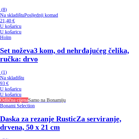
(
8
)
Na skladištu
Posljednji komad
21,40 €
U košaricu
U košaricu
Holm
Set noževa
3 kom, od nehrđajućeg čelika,
ručka: drvo
(
1
)
Na skladištu
93 €
U košaricu
U košaricu
Odlična cijena
Samo na Bonamiju
Bonami Selection
Daska za rezanje Rustic
Za serviranje,
drvena, 50 x 21 cm