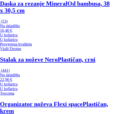
Daska za rezanje Mineral
Od bambusa, 38
x 30,5 cm
(
53
)
Na skladištu
16,40 €
U košaricu
U košaricu
Provjerena kvaliteta
Vialli Design
Stalak za noževe Nero
Plastičan, crni
(
441
)
Na skladištu
22,90 €
U košaricu
U košaricu
Tescoma
Organizator noževa Flexi space
Plastičan,
krem