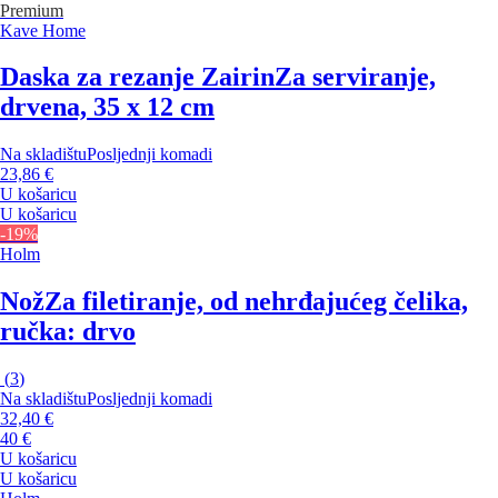
Premium
Kave Home
Daska za rezanje Zairin
Za serviranje,
drvena, 35 x 12 cm
Na skladištu
Posljednji komadi
23,86 €
U košaricu
U košaricu
-19%
Holm
Nož
Za filetiranje, od nehrđajućeg čelika,
ručka: drvo
(
3
)
Na skladištu
Posljednji komadi
32,40 €
40 €
U košaricu
U košaricu