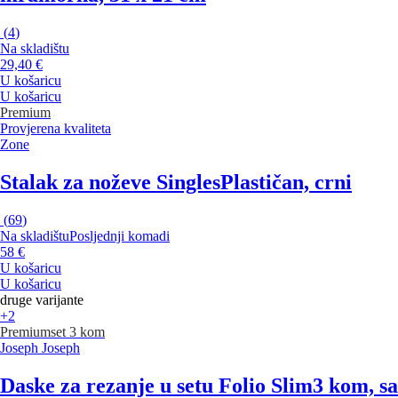
(
4
)
Na skladištu
29,40 €
U košaricu
U košaricu
Premium
Provjerena kvaliteta
Zone
Stalak za noževe Singles
Plastičan, crni
(
69
)
Na skladištu
Posljednji komadi
58 €
U košaricu
U košaricu
druge varijante
+2
Premium
set 3 kom
Joseph Joseph
Daske za rezanje u setu Folio Slim
3 kom, sa