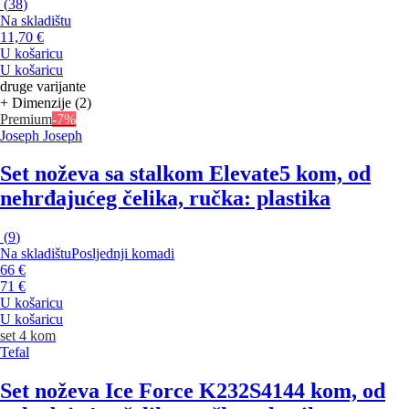
(
38
)
Na skladištu
11,70 €
U košaricu
U košaricu
druge varijante
+ Dimenzije (2)
Premium
-7%
Joseph Joseph
Set noževa sa stalkom Elevate
5 kom, od
nehrđajućeg čelika, ručka: plastika
(
9
)
Na skladištu
Posljednji komadi
66 €
71 €
U košaricu
U košaricu
set 4 kom
Tefal
Set noževa Ice Force K232S414
4 kom, od