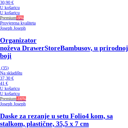
30,90 €
U košaricu
U košaricu
Premium
-9%
Provjerena kvaliteta
Joseph Joseph
Organizator
noževa DrawerStore
Bambusov, u prirodnoj
boji
(
35
)
Na skladištu
37,30 €
41 €
U košaricu
U košaricu
Premium
-16%
Joseph Joseph
Daske za rezanje u setu Folio
4 kom, sa
stalkom, plastične, 35,5 x 7 cm