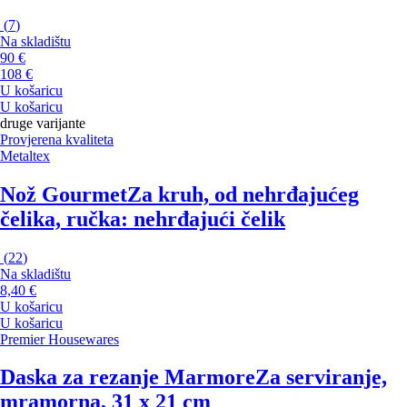
(
7
)
Na skladištu
90 €
108 €
U košaricu
U košaricu
druge varijante
Provjerena kvaliteta
Metaltex
Nož Gourmet
Za kruh, od nehrđajućeg
čelika, ručka: nehrđajući čelik
(
22
)
Na skladištu
8,40 €
U košaricu
U košaricu
Premier Housewares
Daska za rezanje Marmore
Za serviranje,
mramorna, 31 x 21 cm