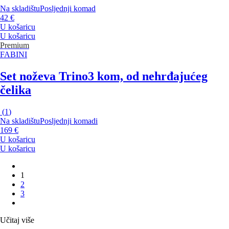
Na skladištu
Posljednji komad
42 €
U košaricu
U košaricu
Premium
FABINI
Set noževa Trino
3 kom, od nehrđajućeg
čelika
(
1
)
Na skladištu
Posljednji komadi
169 €
U košaricu
U košaricu
1
2
3
Učitaj više