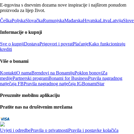
E-trgovina s dnevnim dozama nove inspiracije i najširom ponudom
proizvoda za lijep život.
Češka
Poljska
Slovačka
Rumunjska
Mađarska
Hrvatska
Litva
Latvija
Slove
Informacije o kupnji
Sve o kupnji
Dostava
Prigovori i povrat
Plaćanje
Kako funkcioniraju
krediti
Više o bonami
Kontakti
O nama
Brendovi na Bonamiju
Poklon bonovi
Za
medije
Partnerski program
Bonami for Business
Pravila nagradnog
natječaja FB
Pravila nagradnog natječaja IG
BonamiStar
Preuzmite mobilnu aplikaciju
Pratite nas na društvenim mrežama
Uvjeti i odredbe
Pravila o privatnosti
Pravila i postavke kolačića