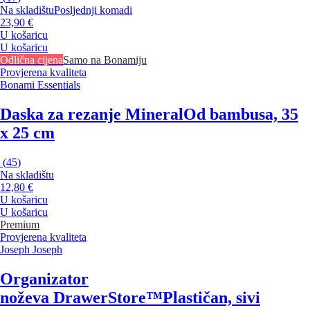
Na skladištu
Posljednji komadi
23,90 €
U košaricu
U košaricu
Odlična cijena
Samo na Bonamiju
Provjerena kvaliteta
Bonami Essentials
Daska za rezanje Mineral
Od bambusa, 35
x 25 cm
(
45
)
Na skladištu
12,80 €
U košaricu
U košaricu
Premium
Provjerena kvaliteta
Joseph Joseph
Organizator
noževa DrawerStore™
Plastičan, sivi