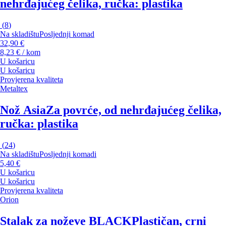
nehrđajućeg čelika, ručka: plastika
(
8
)
Na skladištu
Posljednji komad
32,90 €
8,23 € / kom
U košaricu
U košaricu
Provjerena kvaliteta
Metaltex
Nož Asia
Za povrće, od nehrđajućeg čelika,
ručka: plastika
(
24
)
Na skladištu
Posljednji komadi
5,40 €
U košaricu
U košaricu
Provjerena kvaliteta
Orion
Stalak za noževe BLACK
Plastičan, crni