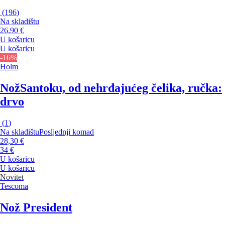
(
196
)
Na skladištu
26,90 €
U košaricu
U košaricu
-16%
Holm
Nož
Santoku, od nehrđajućeg čelika, ručka:
drvo
(
1
)
Na skladištu
Posljednji komad
28,30 €
34 €
U košaricu
U košaricu
Novitet
Tescoma
Nož President