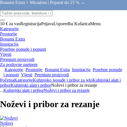
Bonami Extra × Micadoni |
Popusti do 25 % →
10 € za vas
Registracija
Prijava
Usporedba
Košarica
Menu
Kategorije
Prostorije
Bonami Extra
Inspiracija
Posebne ponude i popusti
Vijesti
Premium proizvodi
Za poslovne partnere
Kategorije
Prostorije
Bonami Extra
Inspiracija
Posebne ponude
i popusti
Vijesti
Premium proizvodi
Početna
Kategorije
Kuhinjsko posuđe i pribor za jelo
Kuhinjski alati i
pribor
Kuhinjski alati i pribor
Noževi i pribor za rezanje
...
Kuhinjski alati i pribor
Noževi i pribor za rezanje
Noževi i pribor za rezanje
Noževi