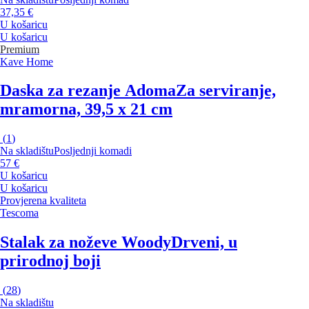
37,35 €
U košaricu
U košaricu
Premium
Kave Home
Daska za rezanje Adoma
Za serviranje,
mramorna, 39,5 x 21 cm
(
1
)
Na skladištu
Posljednji komadi
57 €
U košaricu
U košaricu
Provjerena kvaliteta
Tescoma
Stalak za noževe Woody
Drveni, u
prirodnoj boji
(
28
)
Na skladištu