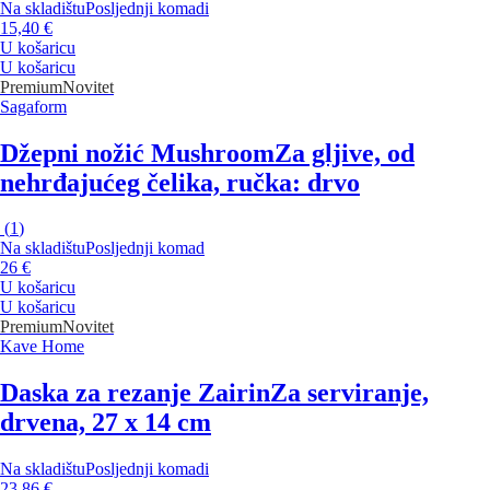
Na skladištu
Posljednji komadi
15,40 €
U košaricu
U košaricu
Premium
Novitet
Sagaform
Džepni nožić Mushroom
Za gljive, od
nehrđajućeg čelika, ručka: drvo
(
1
)
Na skladištu
Posljednji komad
26 €
U košaricu
U košaricu
Premium
Novitet
Kave Home
Daska za rezanje Zairin
Za serviranje,
drvena, 27 x 14 cm
Na skladištu
Posljednji komadi
23,86 €