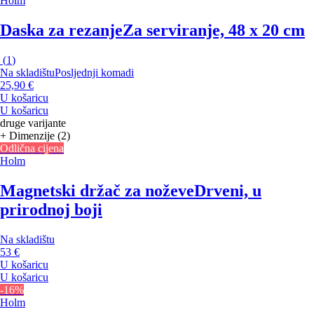
Holm
Daska za rezanje
Za serviranje, 48 x 20 cm
(
1
)
Na skladištu
Posljednji komadi
25,90 €
U košaricu
U košaricu
druge varijante
+ Dimenzije (2)
Odlična cijena
Holm
Magnetski držač za noževe
Drveni, u
prirodnoj boji
Na skladištu
53 €
U košaricu
U košaricu
-16%
Holm