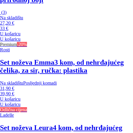
(
3
)
Na skladištu
27,20 €
33 €
U košaricu
U košaricu
Premium
-20%
Rosti
Set noževa Emma
3 kom, od nehrđajućeg
čelika, za sir, ručka: plastika
Na skladištu
Posljednji komadi
31,90 €
39,90 €
U košaricu
U košaricu
Odlična cijena
Ladelle
Set noževa Leura
4 kom, od nehrđajućeg