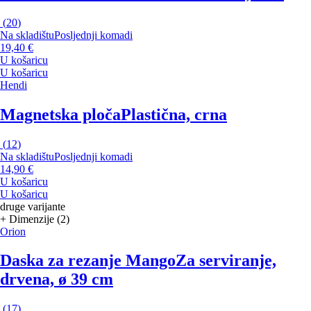
(
20
)
Na skladištu
Posljednji komadi
19,40 €
U košaricu
U košaricu
Hendi
Magnetska ploča
Plastična, crna
(
12
)
Na skladištu
Posljednji komadi
14,90 €
U košaricu
U košaricu
druge varijante
+ Dimenzije (2)
Orion
Daska za rezanje Mango
Za serviranje,
drvena, ø 39 cm
(
17
)