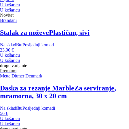
U košaricu
U košaricu
Novitet
Brandani
Stalak za noževe
Plastičan, sivi
Na skladištu
Posljednji komad
23,90 €
U košaricu
U košaricu
druge varijante
Premium
Mette Ditmer Denmark
Daska za rezanje Marble
Za serviranje,
mramorna, 30 x 20 cm
Na skladištu
Posljednji komadi
56 €
U košaricu
U košaricu
druge varijante