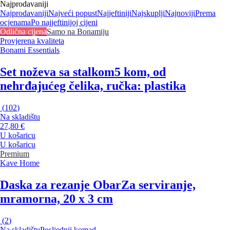
Najprodavaniji
Najprodavaniji
Najveći popust
Najjeftiniji
Najskuplji
Najnoviji
Prema
ocjenama
Po najjeftinijoj cijeni
Odlična cijena
Samo na Bonamiju
Provjerena kvaliteta
Bonami Essentials
Set noževa sa stalkom
5 kom, od
nehrđajućeg čelika, ručka: plastika
(
102
)
Na skladištu
27,80 €
U košaricu
U košaricu
Premium
Kave Home
Daska za rezanje Obar
Za serviranje,
mramorna, 20 x 3 cm
(
2
)
Na skladištu
Posljednji komad