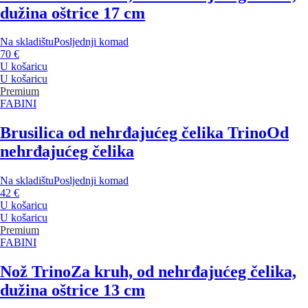
dužina oštrice 17 cm
Na skladištu
Posljednji komad
70 €
U košaricu
U košaricu
Premium
FABINI
Brusilica od nehrđajućeg čelika Trino
Od
nehrđajućeg čelika
Na skladištu
Posljednji komad
42 €
U košaricu
U košaricu
Premium
FABINI
Nož Trino
Za kruh, od nehrđajućeg čelika,
dužina oštrice 13 cm