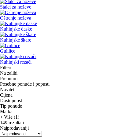
Stalci za noževe
Oštrenje noževa
Kuhinjske daske
Kuhinjske škare
Gulilice
Kuhinjski rezači
Filteri
Na zalihi
Premium
Posebne ponude i popusti
Noviteti
Cijena
Dostupnost
Tip ponude
Marka
+ Više (1)
149 rezultati
Najprodavaniji