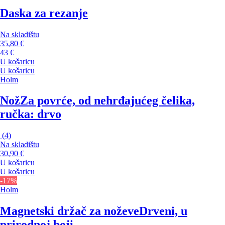
Daska za rezanje
Na skladištu
35,80 €
43 €
U košaricu
U košaricu
Holm
Nož
Za povrće, od nehrđajućeg čelika,
ručka: drvo
(
4
)
Na skladištu
30,90 €
U košaricu
U košaricu
-17%
Holm
Magnetski držač za noževe
Drveni, u
prirodnoj boji