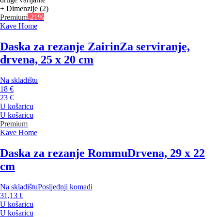
+ Dimenzije (2)
Premium
-21%
Kave Home
Daska za rezanje Zairin
Za serviranje,
drvena, 25 x 20 cm
Na skladištu
18 €
23 €
U košaricu
U košaricu
Premium
Kave Home
Daska za rezanje Rommu
Drvena, 29 x 22
cm
Na skladištu
Posljednji komadi
31,13 €
U košaricu
U košaricu