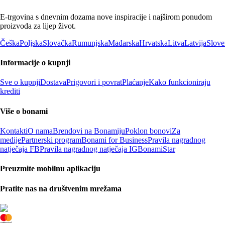
E-trgovina s dnevnim dozama nove inspiracije i najširom ponudom
proizvoda za lijep život.
Češka
Poljska
Slovačka
Rumunjska
Mađarska
Hrvatska
Litva
Latvija
Slove
Informacije o kupnji
Sve o kupnji
Dostava
Prigovori i povrat
Plaćanje
Kako funkcioniraju
krediti
Više o bonami
Kontakti
O nama
Brendovi na Bonamiju
Poklon bonovi
Za
medije
Partnerski program
Bonami for Business
Pravila nagradnog
natječaja FB
Pravila nagradnog natječaja IG
BonamiStar
Preuzmite mobilnu aplikaciju
Pratite nas na društvenim mrežama