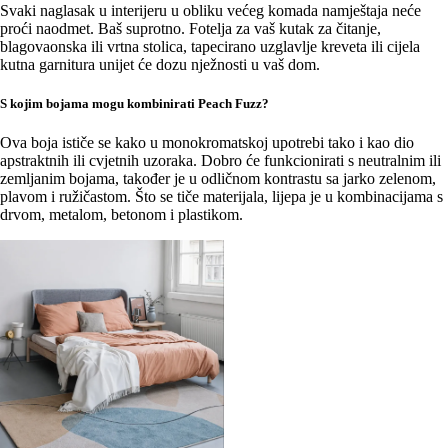
Svaki naglasak u interijeru u obliku većeg komada namještaja neće
proći naodmet. Baš suprotno. Fotelja za vaš kutak za čitanje,
blagovaonska ili vrtna stolica, tapecirano uzglavlje kreveta ili cijela
kutna garnitura unijet će dozu nježnosti u vaš dom.
S kojim bojama mogu kombinirati Peach Fuzz?
Ova boja ističe se kako u monokromatskoj upotrebi tako i kao dio
apstraktnih ili cvjetnih uzoraka. Dobro će funkcionirati s neutralnim ili
zemljanim bojama, također je u odličnom kontrastu sa jarko zelenom,
plavom i ružičastom. Što se tiče materijala, lijepa je u kombinacijama s
drvom, metalom, betonom i plastikom.