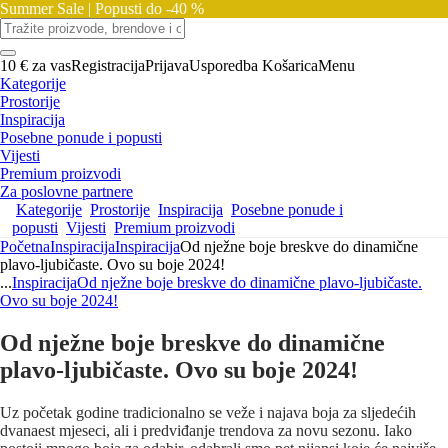
Summer Sale |
Popusti do -40 %
10 € za vas
Registracija
Prijava
Usporedba
Košarica
Menu
Kategorije
Prostorije
Inspiracija
Posebne ponude i popusti
Vijesti
Premium proizvodi
Za poslovne partnere
Kategorije
Prostorije
Inspiracija
Posebne ponude i
popusti
Vijesti
Premium proizvodi
Početna
Inspiracija
Inspiracija
Od nježne boje breskve do dinamične
plavo-ljubičaste. Ovo su boje 2024!
...
Inspiracija
Od nježne boje breskve do dinamične plavo-ljubičaste.
Ovo su boje 2024!
Od nježne boje breskve do dinamične
plavo-ljubičaste. Ovo su boje 2024!
Uz početak godine tradicionalno se veže i najava boja za sljedećih
dvanaest mjeseci, ali i predviđanje trendova za novu sezonu. Iako