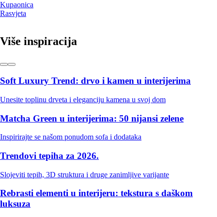
Kupaonica
Rasvjeta
Više inspiracija
Soft Luxury Trend: drvo i kamen u interijerima
Unesite toplinu drveta i eleganciju kamena u svoj dom
Matcha Green u interijerima: 50 nijansi zelene
Inspirirajte se našom ponudom sofa i dodataka
Trendovi tepiha za 2026.
Slojeviti tepih, 3D struktura i druge zanimljive varijante
Rebrasti elementi u interijeru: tekstura s daškom
luksuza