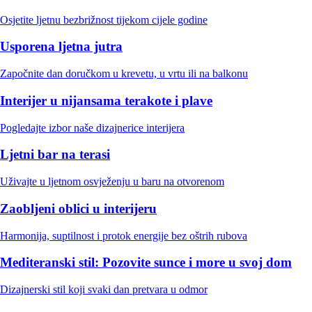
Osjetite ljetnu bezbrižnost tijekom cijele godine
Usporena ljetna jutra
Započnite dan doručkom u krevetu, u vrtu ili na balkonu
Interijer u nijansama terakote i plave
Pogledajte izbor naše dizajnerice interijera
Ljetni bar na terasi
Uživajte u ljetnom osvježenju u baru na otvorenom
Zaobljeni oblici u interijeru
Harmonija, suptilnost i protok energije bez oštrih rubova
Mediteranski stil: Pozovite sunce i more u svoj dom
Dizajnerski stil koji svaki dan pretvara u odmor