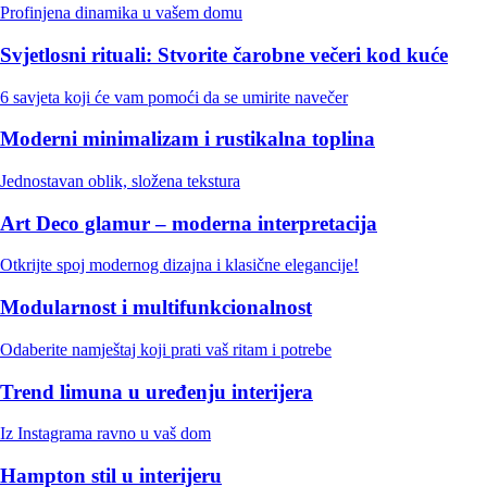
Profinjena dinamika u vašem domu
Svjetlosni rituali: Stvorite čarobne večeri kod kuće
6 savjeta koji će vam pomoći da se umirite navečer
Moderni minimalizam i rustikalna toplina
Jednostavan oblik, složena tekstura
Art Deco glamur – moderna interpretacija
Otkrijte spoj modernog dizajna i klasične elegancije!
Modularnost i multifunkcionalnost
Odaberite namještaj koji prati vaš ritam i potrebe
Trend limuna u uređenju interijera
Iz Instagrama ravno u vaš dom
Hampton stil u interijeru