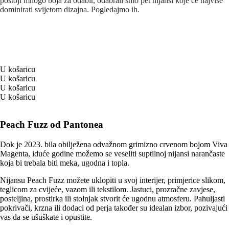
postoji mnogo boja za odabir, odabrali smo pet nijansi koje će najviše
dominirati svijetom dizajna. Pogledajmo ih.
U košaricu
U košaricu
U košaricu
U košaricu
Peach Fuzz od Pantonea
Dok je 2023. bila obilježena odvažnom grimizno crvenom bojom Viva
Magenta, iduće godine možemo se veseliti suptilnoj nijansi narančaste
koja bi trebala biti meka, ugodna i topla.
Nijansu Peach Fuzz možete uklopiti u svoj interijer, primjerice slikom,
teglicom za cvijeće, vazom ili tekstilom. Jastuci, prozračne zavjese,
posteljina, prostirka ili stolnjak stvorit će ugodnu atmosferu. Pahuljasti
pokrivači, krzna ili dodaci od perja također su idealan izbor, pozivajući
vas da se ušuškate i opustite.