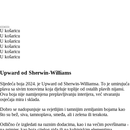
U košaricu
U košaricu
U košaricu
U košaricu
U košaricu
U košaricu
Upward od Sherwin-Williams
Sljedeća boja 2024. je Upward od Sherwin-Williamsa. To je umirujuća
plava sa sivim tonovima koja djeluje toplije od ostalih plavih nijansi.
Ova boja nije namijenjena preplavljivanju interijera, već stvaranju
osjećaja mira i sklada.
Dobro se nadopunjuje sa svjetlijim i tamnijim zemljanim bojama kao
što su bež, siva, tamnoplava, smeđa, ali i zelena ili terakota.
Odlično će izgledati na raznim dodacima, kao i na većim površinama -
na primjer, kao boja cijelog zida ili na kuhinjskim elementima.