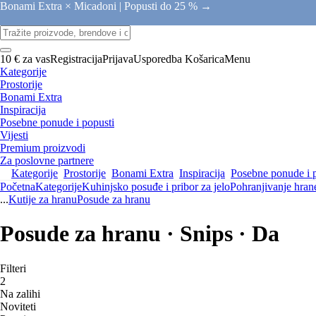
Bonami Extra × Micadoni |
Popusti do 25 % →
10 € za vas
Registracija
Prijava
Usporedba
Košarica
Menu
Kategorije
Prostorije
Bonami Extra
Inspiracija
Posebne ponude i popusti
Vijesti
Premium proizvodi
Za poslovne partnere
Kategorije
Prostorije
Bonami Extra
Inspiracija
Posebne ponude i 
Početna
Kategorije
Kuhinjsko posuđe i pribor za jelo
Pohranjivanje hran
...
Kutije za hranu
Posude za hranu
Posude za hranu · Snips · Da
Filteri
2
Na zalihi
Noviteti