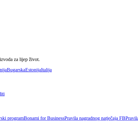
voda za lijep život.
nija
Bugarska
Estonija
Italija
iti
rski program
Bonami for Business
Pravila nagradnog natječaja FB
Pravil