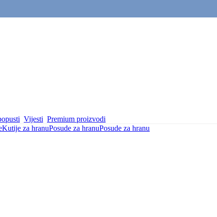
popusti
Vijesti
Premium proizvodi
e
Kutije za hranu
Posude za hranu
Posude za hranu