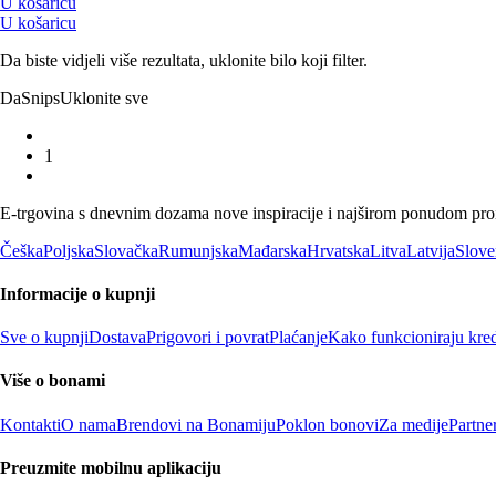
U košaricu
U košaricu
Da biste vidjeli više rezultata, uklonite bilo koji filter.
Da
Snips
Uklonite sve
1
E-trgovina s dnevnim dozama nove inspiracije i najširom ponudom proiz
Češka
Poljska
Slovačka
Rumunjska
Mađarska
Hrvatska
Litva
Latvija
Slove
Informacije o kupnji
Sve o kupnji
Dostava
Prigovori i povrat
Plaćanje
Kako funkcioniraju kred
Više o bonami
Kontakti
O nama
Brendovi na Bonamiju
Poklon bonovi
Za medije
Partne
Preuzmite mobilnu aplikaciju