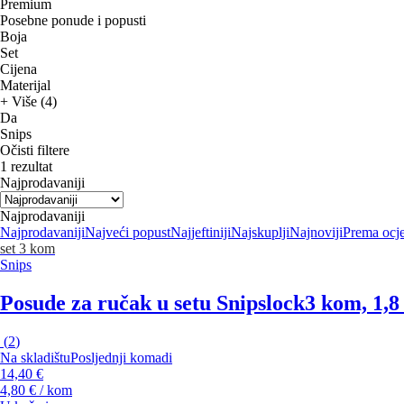
Premium
Posebne ponude i popusti
Boja
Set
Cijena
Materijal
+ Više (4)
Da
Snips
Očisti filtere
1 rezultat
Najprodavaniji
Najprodavaniji
Najprodavaniji
Najveći popust
Najjeftiniji
Najskuplji
Najnoviji
Prema ocj
set 3 kom
Snips
Posude za ručak u setu Snipslock
3 kom, 1,8 
(
2
)
Na skladištu
Posljednji komadi
14,40 €
4,80 € / kom