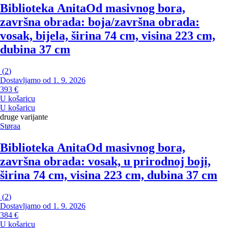
Biblioteka Anita
Od masivnog bora,
završna obrada: boja/završna obrada:
vosak, bijela, širina 74 cm, visina 223 cm,
dubina 37 cm
(
2
)
Dostavljamo od 1. 9. 2026
393 €
U košaricu
U košaricu
druge varijante
Støraa
Biblioteka Anita
Od masivnog bora,
završna obrada: vosak, u prirodnoj boji,
širina 74 cm, visina 223 cm, dubina 37 cm
(
2
)
Dostavljamo od 1. 9. 2026
384 €
U košaricu