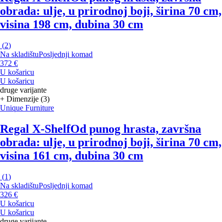
obrada: ulje, u prirodnoj boji, širina 70 cm,
visina 198 cm, dubina 30 cm
(
2
)
Na skladištu
Posljednji komad
372 €
U košaricu
U košaricu
druge varijante
+ Dimenzije (3)
Unique Furniture
Regal X-Shelf
Od punog hrasta, završna
obrada: ulje, u prirodnoj boji, širina 70 cm,
visina 161 cm, dubina 30 cm
(
1
)
Na skladištu
Posljednji komad
326 €
U košaricu
U košaricu
druge varijante