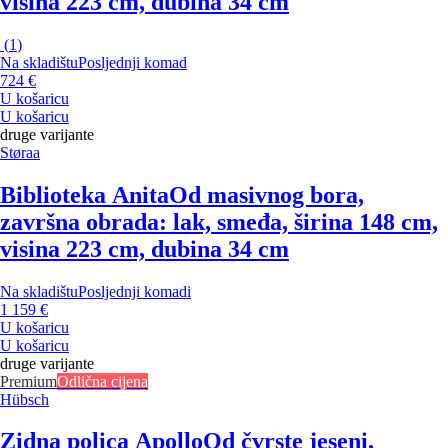
visina 223 cm, dubina 34 cm
(
1
)
Na skladištu
Posljednji komad
724 €
U košaricu
U košaricu
druge varijante
Støraa
Biblioteka Anita
Od masivnog bora,
završna obrada: lak, smeđa, širina 148 cm,
visina 223 cm, dubina 34 cm
Na skladištu
Posljednji komadi
1 159 €
U košaricu
U košaricu
druge varijante
Premium
Odlična cijena
Hübsch
Zidna polica Apollo
Od čvrste jeseni,