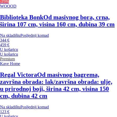
-25%
WOOOD
Biblioteka Bonk
Od masivnog bora, crna,
širina 107 cm, visina 160 cm, dubina 39 cm
Na skladištu
Posljednji komad
344 €
459 €
U košaricu
U košaricu
Premium
Kave Home
Regal Victora
Od masivnog bagrema,
završna obrada: lak/završna obrada: ulje,
u prirodnoj boji, širina 42 cm, visina 150
cm, dubina 42 cm
Na skladištu
Posljednji komad
123 €
U košaricu