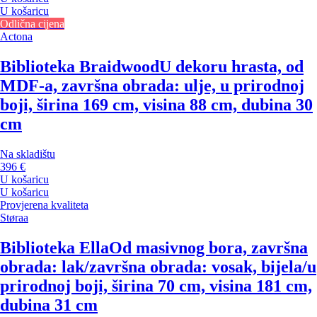
U košaricu
Odlična cijena
Actona
Biblioteka Braidwood
U dekoru hrasta, od
MDF-a, završna obrada: ulje, u prirodnoj
boji, širina 169 cm, visina 88 cm, dubina 30
cm
Na skladištu
396 €
U košaricu
U košaricu
Provjerena kvaliteta
Støraa
Biblioteka Ella
Od masivnog bora, završna
obrada: lak/završna obrada: vosak, bijela/u
prirodnoj boji, širina 70 cm, visina 181 cm,
dubina 31 cm