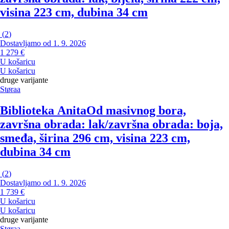
visina 223 cm, dubina 34 cm
(
2
)
Dostavljamo od 1. 9. 2026
1 279 €
U košaricu
U košaricu
druge varijante
Støraa
Biblioteka Anita
Od masivnog bora,
završna obrada: lak/završna obrada: boja,
smeđa, širina 296 cm, visina 223 cm,
dubina 34 cm
(
2
)
Dostavljamo od 1. 9. 2026
1 739 €
U košaricu
U košaricu
druge varijante
Støraa