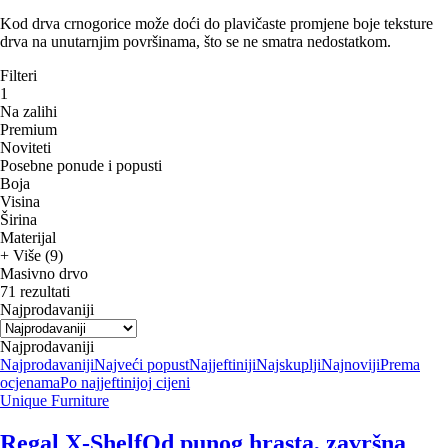
Kod drva crnogorice može doći do plavičaste promjene boje teksture
drva na unutarnjim površinama, što se ne smatra nedostatkom.
Filteri
1
Na zalihi
Premium
Noviteti
Posebne ponude i popusti
Boja
Visina
Širina
Materijal
+ Više (9)
Masivno drvo
71 rezultati
Najprodavaniji
Najprodavaniji
Najprodavaniji
Najveći popust
Najjeftiniji
Najskuplji
Najnoviji
Prema
ocjenama
Po najjeftinijoj cijeni
Unique Furniture
Regal X-Shelf
Od punog hrasta, završna