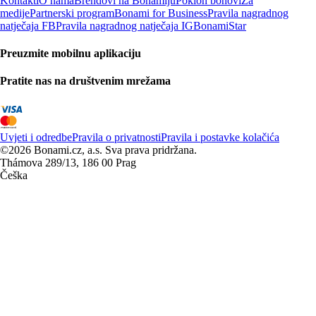
Kontakti
O nama
Brendovi na Bonamiju
Poklon bonovi
Za
medije
Partnerski program
Bonami for Business
Pravila nagradnog
natječaja FB
Pravila nagradnog natječaja IG
BonamiStar
Preuzmite mobilnu aplikaciju
Pratite nas na društvenim mrežama
Uvjeti i odredbe
Pravila o privatnosti
Pravila i postavke kolačića
©2026 Bonami.cz, a.s. Sva prava pridržana.
Thámova 289/13, 186 00 Prag
Češka