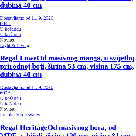
dubina 40 cm
Dostavljamo od 11. 9. 2026
609 €
U košaricu
U košaricu
Novitet
Light & Living
Regal Lowe
Od masivnog manga, u svijetloj
prirodnoj boji, širina 53 cm, visina 175 cm,
dubina 40 cm
Dostavljamo od 11. 9. 2026
609 €
U košaricu
U košaricu
Novitet
Premier Housewares
Regal Heritage
Od masivnog bora, od
MDF-a, bijeli, širina 120 cm, visina 81 cm,