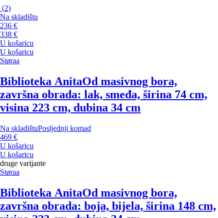
(
2
)
Na skladištu
236 €
338 €
U košaricu
U košaricu
Støraa
Biblioteka Anita
Od masivnog bora,
završna obrada: lak, smeđa, širina 74 cm,
visina 223 cm, dubina 34 cm
Na skladištu
Posljednji komad
469 €
U košaricu
U košaricu
druge varijante
Støraa
Biblioteka Anita
Od masivnog bora,
završna obrada: boja, bijela, širina 148 cm,