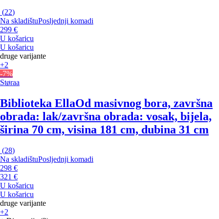
(
22
)
Na skladištu
Posljednji komadi
299 €
U košaricu
U košaricu
druge varijante
+2
-7%
Støraa
Biblioteka Ella
Od masivnog bora, završna
obrada: lak/završna obrada: vosak, bijela,
širina 70 cm, visina 181 cm, dubina 31 cm
(
28
)
Na skladištu
Posljednji komadi
298 €
321 €
U košaricu
U košaricu
druge varijante
+2