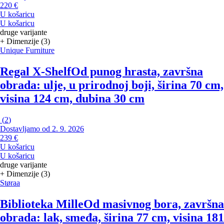
220 €
U košaricu
U košaricu
druge varijante
+ Dimenzije (3)
Unique Furniture
Regal X-Shelf
Od punog hrasta, završna
obrada: ulje, u prirodnoj boji, širina 70 cm,
visina 124 cm, dubina 30 cm
(
2
)
Dostavljamo od 2. 9. 2026
239 €
U košaricu
U košaricu
druge varijante
+ Dimenzije (3)
Støraa
Biblioteka Mille
Od masivnog bora, završna
obrada: lak, smeđa, širina 77 cm, visina 181