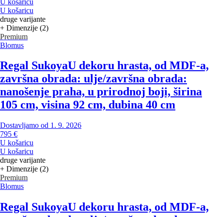
U košaricu
U košaricu
druge varijante
+ Dimenzije (2)
Premium
Blomus
Regal Sukoya
U dekoru hrasta, od MDF-a,
završna obrada: ulje/završna obrada:
nanošenje praha, u prirodnoj boji, širina
105 cm, visina 92 cm, dubina 40 cm
Dostavljamo od 1. 9. 2026
795 €
U košaricu
U košaricu
druge varijante
+ Dimenzije (2)
Premium
Blomus
Regal Sukoya
U dekoru hrasta, od MDF-a,