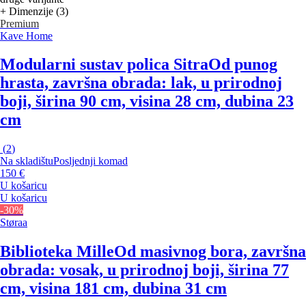
+ Dimenzije (3)
Premium
Kave Home
Modularni sustav polica Sitra
Od punog
hrasta, završna obrada: lak, u prirodnoj
boji, širina 90 cm, visina 28 cm, dubina 23
cm
(
2
)
Na skladištu
Posljednji komad
150 €
U košaricu
U košaricu
-30%
Støraa
Biblioteka Mille
Od masivnog bora, završna
obrada: vosak, u prirodnoj boji, širina 77
cm, visina 181 cm, dubina 31 cm