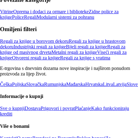
Vitrine
Oprema i dodaci za ormare i biblioteke
Zidne police za
knjige
Police
Regali
Modularni sistemi za pohranu
Omiljeni filteri
Regali za knjige u borovom dekoru
Regali za knjige u hrastovom
dekoru
Industrijski regali za knjige
Bijeli regali za knjige
Regali za
knjige od masivnog drveta
Metalni regali za knjige
Viseći regali za
knjige
Otvoreni regali za knjige
Regali za knjige s vratima
E-trgovina s dnevnim dozama nove inspiracije i najširom ponudom
proizvoda za lijep život.
Češka
Poljska
Slovačka
Rumunjska
Mađarska
Hrvatska
Litva
Latvija
Slove
Informacije o kupnji
Sve o kupnji
Dostava
Prigovori i povrat
Plaćanje
Kako funkcioniraju
krediti
Više o bonami