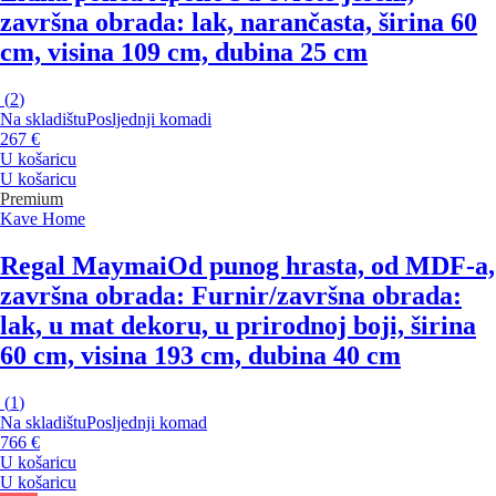
završna obrada: lak, narančasta, širina 60
cm, visina 109 cm, dubina 25 cm
(
2
)
Na skladištu
Posljednji komadi
267 €
U košaricu
U košaricu
Premium
Kave Home
Regal Maymai
Od punog hrasta, od MDF-a,
završna obrada: Furnir/završna obrada:
lak, u mat dekoru, u prirodnoj boji, širina
60 cm, visina 193 cm, dubina 40 cm
(
1
)
Na skladištu
Posljednji komad
766 €
U košaricu
U košaricu