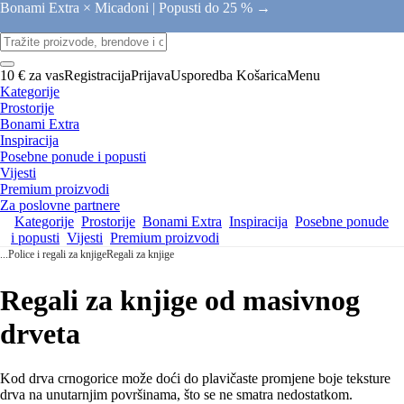
Bonami Extra × Micadoni |
Popusti do 25 % →
10 € za vas
Registracija
Prijava
Usporedba
Košarica
Menu
Kategorije
Prostorije
Bonami Extra
Inspiracija
Posebne ponude i popusti
Vijesti
Premium proizvodi
Za poslovne partnere
Kategorije
Prostorije
Bonami Extra
Inspiracija
Posebne ponude
i popusti
Vijesti
Premium proizvodi
...
Police i regali za knjige
Regali za knjige
Regali za knjige od masivnog
drveta
Kod drva crnogorice može doći do plavičaste promjene boje teksture
drva na unutarnjim površinama, što se ne smatra nedostatkom.