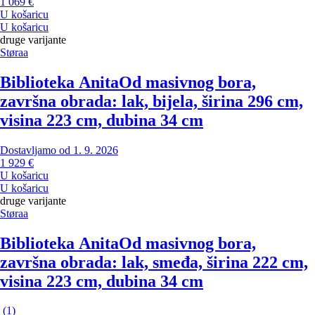
1 069 €
U košaricu
U košaricu
druge varijante
Støraa
Biblioteka Anita
Od masivnog bora,
završna obrada: lak, bijela, širina 296 cm,
visina 223 cm, dubina 34 cm
Dostavljamo od 1. 9. 2026
1 929 €
U košaricu
U košaricu
druge varijante
Støraa
Biblioteka Anita
Od masivnog bora,
završna obrada: lak, smeđa, širina 222 cm,
visina 223 cm, dubina 34 cm
(
1
)