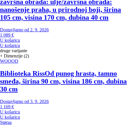
završna obrada: ulje/završna obrada:
nanošenje praha, u prirodnoj boji, širina
105 cm, visina 170 cm, dubina 40 cm
Dostavljamo od 2. 9. 2026
1 089 €
U košaricu
U košaricu
druge varijante
+ Dimenzije (2)
WOOOD
Biblioteka Riss
Od punog hrasta, tamno
smeđa, širina 90 cm, visina 186 cm, dubina
30 cm
Dostavljamo od 3. 9. 2026
1 169 €
U košaricu
U košaricu
Støraa