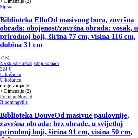
+ Dimenzije (2)
Støraa
Biblioteka Ella
Od masivnog bora, završna
obrada: obojenost/završna obrada: vosak, u
prirodnoj boji, širina 77 cm, visina 116 cm,
dubina 31 cm
(
16
)
Na skladištu
Posljednji komadi
224 €
U košaricu
U košaricu
druge varijante
+ Dimenzije (2)
Premium
Novitet
Bloomingville
Biblioteka Douve
Od masivne paulovnije,
završna obrada: bez obrade, u svijetloj
prirodnoj boji, širina 91 cm, visina 50 cm,