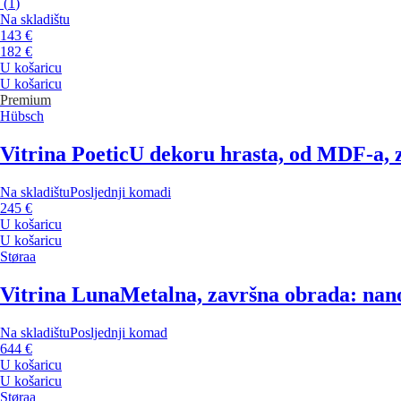
(
1
)
Na skladištu
143 €
182 €
U košaricu
U košaricu
Premium
Hübsch
Vitrina Poetic
U dekoru hrasta, od MDF-a, za
Na skladištu
Posljednji komadi
245 €
U košaricu
U košaricu
Støraa
Vitrina Luna
Metalna, završna obrada: nanoš
Na skladištu
Posljednji komad
644 €
U košaricu
U košaricu
Støraa