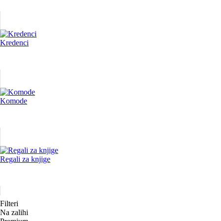
Kredenci
Komode
Regali za knjige
Filteri
Na zalihi