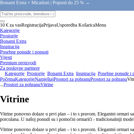
Bonami Extra × Micadoni |
Popusti do 25 % →
10 € za vas
Registracija
Prijava
Usporedba
Košarica
Menu
Kategorije
Prostorije
Bonami Extra
Inspiracija
Posebne ponude i popusti
Vijesti
Premium proizvodi
Za poslovne partnere
Kategorije
Prostorije
Bonami Extra
Inspiracija
Posebne ponude i 
Početna
Kategorije
Namještaj
Prostori za pohranu
Prostori za pohranu
Vit
...
Prostori za pohranu
Vitrine
Vitrine
Vitrine ponovno dolaze u prvi plan – i to s pravom. Elegantni ormari sa
porculana. U našoj ponudi su i pomoćni ormarići - tradicionalniji modeli
Vitrine ponovno dolaze u prvi plan – i to s pravom. Elegantni ormari sa