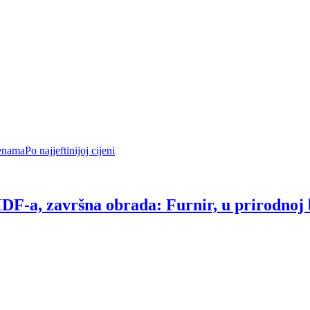
enama
Po najjeftinijoj cijeni
DF-a, završna obrada: Furnir, u prirodnoj b