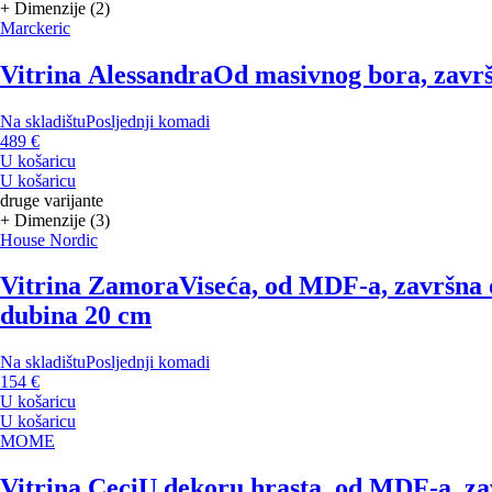
+ Dimenzije (2)
Marckeric
Vitrina Alessandra
Od masivnog bora, završn
Na skladištu
Posljednji komadi
489 €
U košaricu
U košaricu
druge varijante
+ Dimenzije (3)
House Nordic
Vitrina Zamora
Viseća, od MDF-a, završna o
dubina 20 cm
Na skladištu
Posljednji komadi
154 €
U košaricu
U košaricu
MOME
Vitrina Ceci
U dekoru hrasta, od MDF-a, zav