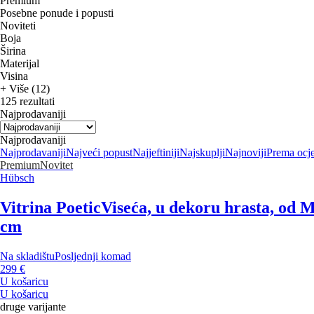
Premium
Posebne ponude i popusti
Noviteti
Boja
Širina
Materijal
Visina
+ Više (12)
125 rezultati
Najprodavaniji
Najprodavaniji
Najprodavaniji
Najveći popust
Najjeftiniji
Najskuplji
Najnoviji
Prema ocj
Premium
Novitet
Hübsch
Vitrina Poetic
Viseća, u dekoru hrasta, od M
cm
Na skladištu
Posljednji komad
299 €
U košaricu
U košaricu
druge varijante