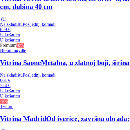
cm, dubina 40 cm
(
1
)
Na skladištu
Posljednji komadi
659 €
U košaricu
U košaricu
Premium
-8%
Bloomingville
Vitrina Saone
Metalna, u zlatnoj boji, širin
Na skladištu
Posljednji komadi
661 €
724 €
U košaricu
U košaricu
-9%
Tvilum
Vitrina Madrid
Od iverice, završna obrada: 