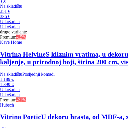
(
3
)
Na skladištu
351 €
386 €
U košaricu
U košaricu
druge varijante
Premium
-15%
Kave Home
Vitrina Helvine
S kliznim vratima, u dekor
kaljenje, u prirodnoj boji, širina 200 cm, v
Na skladištu
Posljednji komadi
1 189 €
1 399 €
U košaricu
U košaricu
Premium
-21%
Hübsch
Vitrina Poetic
U dekoru hrasta, od MDF-a, za