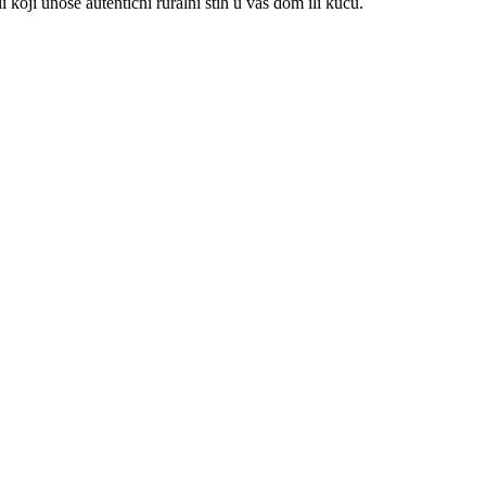
 koji unose autentični ruralni štih u vaš dom ili kuću.