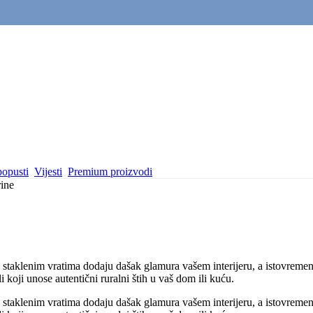
popusti
Vijesti
Premium proizvodi
rine
 staklenim vratima dodaju dašak glamura vašem interijeru, a istovremeno
 koji unose autentični ruralni štih u vaš dom ili kuću.
 staklenim vratima dodaju dašak glamura vašem interijeru, a istovremeno