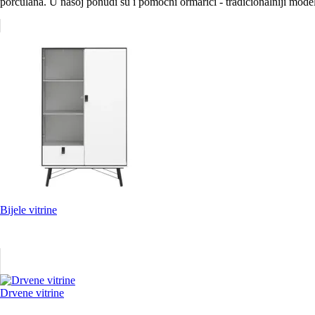
porculana. U našoj ponudi su i pomoćni ormarići - tradicionalniji modeli
Bijele vitrine
Drvene vitrine