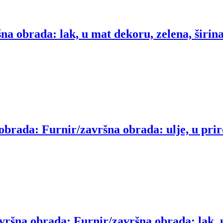
a obrada: lak, u mat dekoru, zelena, širin
brada: Furnir/završna obrada: ulje, u priro
ršna obrada: Furnir/završna obrada: lak, u 