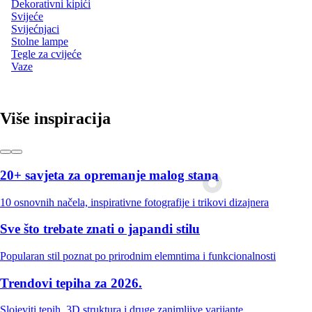
Dekorativni kipići
Svijeće
Svijećnjaci
Stolne lampe
Tegle za cvijeće
Vaze
Više inspiracija
20+ savjeta za opremanje malog stana
10 osnovnih načela, inspirativne fotografije i trikovi dizajnera
Sve što trebate znati o japandi stilu
Popularan stil poznat po prirodnim elemntima i funkcionalnosti
Trendovi tepiha za 2026.
Slojeviti tepih, 3D struktura i druge zanimljive varijante