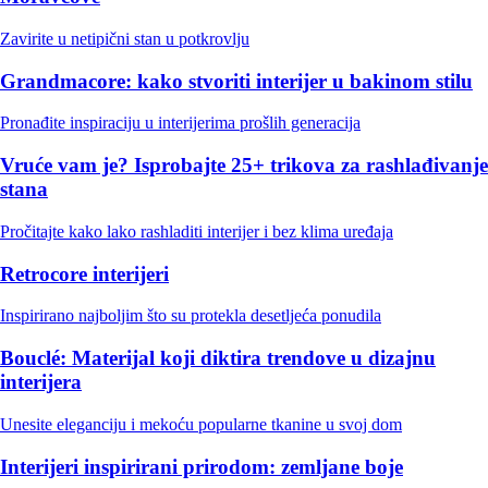
Zavirite u netipični stan u potkrovlju
Grandmacore: kako stvoriti interijer u bakinom stilu
Pronađite inspiraciju u interijerima prošlih generacija
Vruće vam je? Isprobajte 25+ trikova za rashlađivanje
stana
Pročitajte kako lako rashladiti interijer i bez klima uređaja
Retrocore interijeri
Inspirirano najboljim što su protekla desetljeća ponudila
Bouclé: Materijal koji diktira trendove u dizajnu
interijera
Unesite eleganciju i mekoću popularne tkanine u svoj dom
Interijeri inspirirani prirodom: zemljane boje