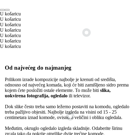
U košaricu
U košaricu
U košaricu
U košaricu
U košaricu
U košaricu
U košaricu
Od najvećeg do najmanjeg
Prilikom izrade kompozicije najbolje je krenuti od središta,
odnosno od najvećeg komada, koji će biti zamišljeno sidro prema
kojem ćete posložiti ostale elemente. To može biti
slika,
uokvirena fotografija, ogledalo
ili televizor.
Dok slike često treba samo ležerno postaviti na komodu, ogledalo
treba pažljivo objesiti. Najbolje izgleda na visini od 15 - 25
centimetara iznad komode, ovisno o veličini i obliku ogledala.
Međutim, okruglo ogledalo izgleda skladnije. Odaberite širinu
zrcala tako da pokrije otprilike dvije trećine komode.