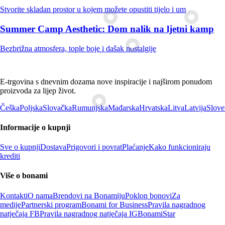
Stvorite skladan prostor u kojem možete opustiti tijelo i um
Summer Camp Aesthetic: Dom nalik na ljetni kamp
Bezbrižna atmosfera, tople boje i dašak nostalgije
E-trgovina s dnevnim dozama nove inspiracije i najširom ponudom
proizvoda za lijep život.
Češka
Poljska
Slovačka
Rumunjska
Mađarska
Hrvatska
Litva
Latvija
Slove
Informacije o kupnji
Sve o kupnji
Dostava
Prigovori i povrat
Plaćanje
Kako funkcioniraju
krediti
Više o bonami
Kontakti
O nama
Brendovi na Bonamiju
Poklon bonovi
Za
medije
Partnerski program
Bonami for Business
Pravila nagradnog
natječaja FB
Pravila nagradnog natječaja IG
BonamiStar