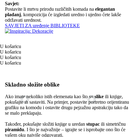
Savjet:
Postavite li mrtvu prirodu različitih komada na
elegantan
pladanj
, kompozicija će izgledati uredno i ujedno ćete lakše
održavati urednost.
SAVJETI ZA uređenje BIBLIOTEKE
U košaricu
U košaricu
U košaricu
U košaricu
Skladno složite oblike
Ako imate nekoliko istih elemenata kao što su
slike
ili knjige,
pokušajte ih sastaviti. Na primjer, postavite portretno orijentiranu
grafiku na komodu i ostavite drugu pejzažnu apstrakciju tako da
se malo preklapaju.
Također, pokušajte složiti knjige u uredan
stupac
ili simetričnu
piramidu
. I što je najvažnije – igrajte se i isprobajte ono što će
vašem oku najviše odgovarati.