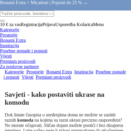
Bonami Extra × Micadoni |
Popusti do 25 % →
10 € za vas
Registracija
Prijava
Usporedba
Košarica
Menu
Kategorije
Prostorije
Bonami Extra
Inspiracija
Posebne ponude i popusti
Vijesti
Premium proizvodi
Za poslovne partnere
Kategorije
Prostorije
Bonami Extra
Inspiracija
Posebne ponude
i popusti
Vijesti
Premium proizvodi
Savjeti - kako postaviti ukrase na
komodu
Dok listate časopisa o uređenjima doma ne možete se zasititi
raznih
komoda
na kojima su razni ukrasi precizno raspoređeni?
Ne morate očajavati. Sličan dojam možete postići i bez dizajnera
interijera. I nije važno jeste li skloni minimalizmu ili otkačenijem