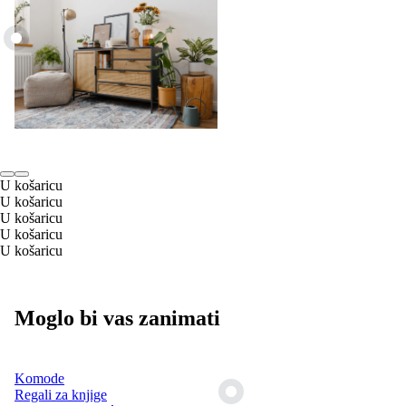
U košaricu
U košaricu
U košaricu
U košaricu
U košaricu
Moglo bi vas zanimati
Komode
Regali za knjige