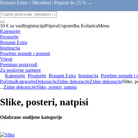
Bonami Extra × Micadoni |
Popusti do 25 % →
10 € za vas
Registracija
Prijava
Usporedba
Košarica
Menu
Kategorije
Prostorije
Bonami Extra
Inspiracija
Posebne ponude i popusti
Vijesti
Premium proizvodi
Za poslovne partnere
Kategorije
Prostorije
Bonami Extra
Inspiracija
Posebne ponude i 
Početna
Kategorije
Dekoracije
Zidne dekoracije
Zidne dekoracije
Slike, p
...
Zidne dekoracije
Slike, posteri, natpisi
Slike, posteri, natpisi
Odabrane omiljene kategorije