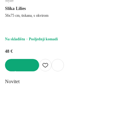
Styler
Slika Lilies
56x75 cm, tiskana, s okvirom
Na skladištu
Posljednji komadi
48 €
U KOŠARICU
Novitet