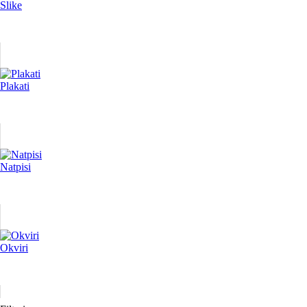
Slike
Plakati
Natpisi
Okviri