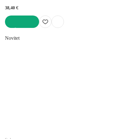
38,40 €
U KOŠARICU
Novitet