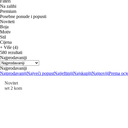
Filteri
Na zalihi
Premium
Posebne ponude i popusti
Noviteti
Boja
Motiv
Stil
Cijena
+ Više (4)
580 rezultati
Najprodavaniji
Najprodavaniji
Najprodavaniji
Najveći popust
Najjeftiniji
Najskuplji
Najnoviji
Prema ocj
Novitet
set 2 kom