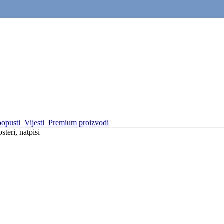
popusti
Vijesti
Premium proizvodi
osteri, natpisi