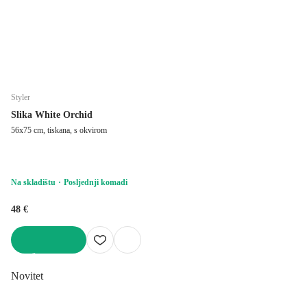
Styler
Slika White Orchid
56x75 cm, tiskana, s okvirom
Na skladištu
Posljednji komadi
48 €
U KOŠARICU
Novitet