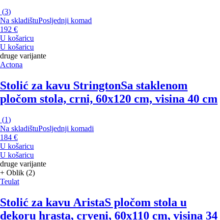
(
3
)
Na skladištu
Posljednji komad
192 €
U košaricu
U košaricu
druge varijante
Actona
Stolić za kavu Strington
Sa staklenom
pločom stola, crni, 60x120 cm, visina 40 cm
(
1
)
Na skladištu
Posljednji komadi
184 €
U košaricu
U košaricu
druge varijante
+ Oblik (2)
Teulat
Stolić za kavu Arista
S pločom stola u
dekoru hrasta, crveni, 60x110 cm, visina 34