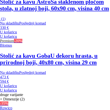
Stolić za kavu Astro
Sa staklenom pločom
stola, u zlatnoj boji, 60x90 cm, visina 40 cm
(
1
)
Na skladištu
Posljednji komad
330 €
U košaricu
U košaricu
Premium
-20%
Blomus
Stolić za kavu Goba
U dekoru hrasta, u
prirodnoj boji, 40x80 cm, visina 29 cm
Na skladištu
Posljednji komad
473 €
594 €
U košaricu
U košaricu
druge varijante
+ Dimenzije (2)
-35%
Rowico