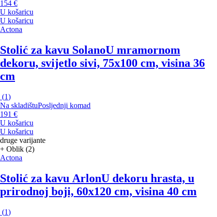
154 €
U košaricu
U košaricu
Actona
Stolić za kavu Solano
U mramornom
dekoru, svijetlo sivi, 75x100 cm, visina 36
cm
(
1
)
Na skladištu
Posljednji komad
191 €
U košaricu
U košaricu
druge varijante
+ Oblik (2)
Actona
Stolić za kavu Arlon
U dekoru hrasta, u
prirodnoj boji, 60x120 cm, visina 40 cm
(
1
)