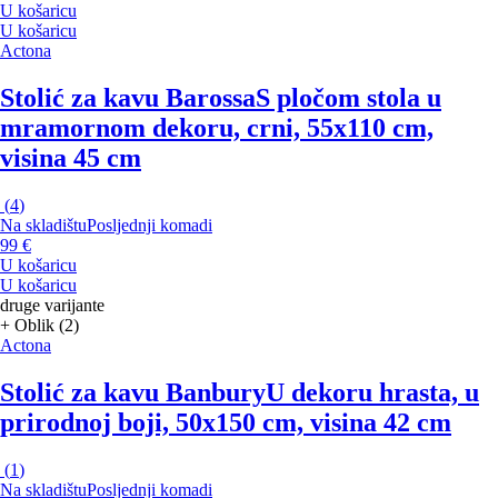
U košaricu
U košaricu
Actona
Stolić za kavu Barossa
S pločom stola u
mramornom dekoru, crni, 55x110 cm,
visina 45 cm
(
4
)
Na skladištu
Posljednji komadi
99 €
U košaricu
U košaricu
druge varijante
+ Oblik (2)
Actona
Stolić za kavu Banbury
U dekoru hrasta, u
prirodnoj boji, 50x150 cm, visina 42 cm
(
1
)
Na skladištu
Posljednji komadi