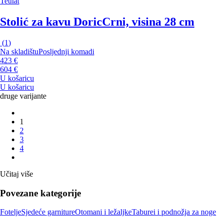
Teulat
Stolić za kavu Doric
Crni, visina 28 cm
(
1
)
Na skladištu
Posljednji komadi
423 €
604 €
U košaricu
U košaricu
druge varijante
1
2
3
4
Učitaj više
Povezane kategorije
Fotelje
Sjedeće garniture
Otomani i ležaljke
Taburei i podnožja za noge