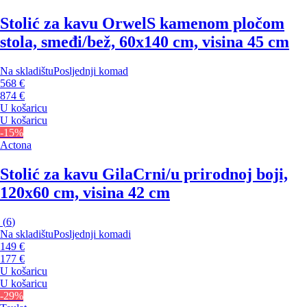
Stolić za kavu Orwel
S kamenom pločom
stola, smeđi/bež, 60x140 cm, visina 45 cm
Na skladištu
Posljednji komad
568 €
874 €
U košaricu
U košaricu
-15%
Actona
Stolić za kavu Gila
Crni/u prirodnoj boji,
120x60 cm, visina 42 cm
(
6
)
Na skladištu
Posljednji komadi
149 €
177 €
U košaricu
U košaricu
-29%