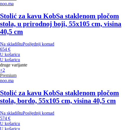
noo.ma
Stolić za kavu Kob
Sa staklenom pločom
stola, u prirodnoj boji, 55x105 cm, visina
40,5 cm
Na skladištu
Posljednji komad
654 €
U košaricu
U košaricu
druge varijante
+2
Premium
noo.ma
Stolić za kavu Kob
Sa staklenom pločom
stola, bordo, 55x105 cm, visina 40,5 cm
Na skladištu
Posljednji komad
574 €
U košaricu
U košaricu