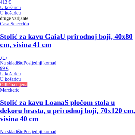
413 €
U košaricu
U košaricu
druge varijante
Casa Selección
Stolić za kavu Gaia
U prirodnoj boji, 40x80
cm, visina 41 cm
(
1
)
Na skladištu
Posljednji komad
99 €
U košaricu
U košaricu
Odlična cijena
Marckeric
Stolić za kavu Loana
S pločom stola u
dekoru hrasta, u prirodnoj boji, 70x120 cm,
visina 40 cm
Na skladištu
Posljednji komad