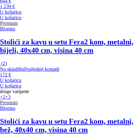
644 €
1 239 €
U košaricu
U košaricu
Premium
Blomus
Stolići za kavu u setu Fera
2 kom, metalni,
bijeli, 40x40 cm, visina 40 cm
(
2
)
Na skladištu
Posljednji komadi
172 €
U košaricu
U košaricu
druge varijante
+2
+3
Premium
Blomus
Stolići za kavu u setu Fera
2 kom, metalni,
bež, 40x40 cm, visina 40 cm