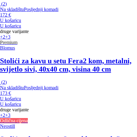
(
2
)
Na skladištu
Posljednji komadi
172 €
U košaricu
U košaricu
druge varijante
+2
+3
Premium
Blomus
Stolići za kavu u setu Fera
2 kom, metalni,
svijetlo sivi, 40x40 cm, visina 40 cm
(
2
)
Na skladištu
Posljednji komadi
173 €
U košaricu
U košaricu
druge varijante
+2
+3
Odlična cijena
Neostill