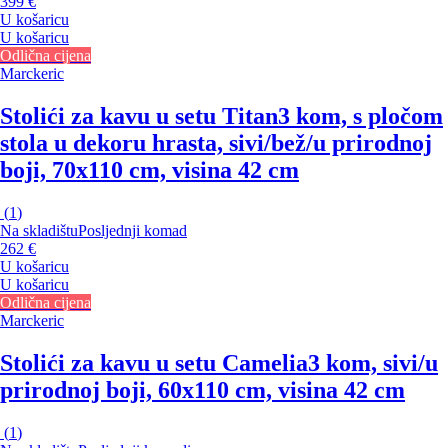
399 €
U košaricu
U košaricu
Odlična cijena
Marckeric
Stolići za kavu u setu Titan
3 kom, s pločom
stola u dekoru hrasta, sivi/bež/u prirodnoj
boji, 70x110 cm, visina 42 cm
(
1
)
Na skladištu
Posljednji komad
262 €
U košaricu
U košaricu
Odlična cijena
Marckeric
Stolići za kavu u setu Camelia
3 kom, sivi/u
prirodnoj boji, 60x110 cm, visina 42 cm
(
1
)