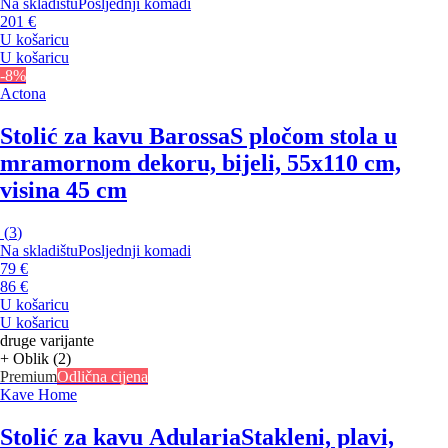
Na skladištu
Posljednji komadi
201 €
U košaricu
U košaricu
-8%
Actona
Stolić za kavu Barossa
S pločom stola u
mramornom dekoru, bijeli, 55x110 cm,
visina 45 cm
(
3
)
Na skladištu
Posljednji komadi
79 €
86 €
U košaricu
U košaricu
druge varijante
+ Oblik (2)
Premium
Odlična cijena
Kave Home
Stolić za kavu Adularia
Stakleni, plavi,