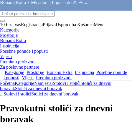
Bonami Extra × Micadoni |
Popusti do 25 % →
10 € za vas
Registracija
Prijava
Usporedba
Košarica
Menu
Kategorije
Prostorije
Bonami Extra
Inspiracija
Posebne ponude i popusti
Vijesti
Premium proizvodi
Za poslovne partnere
Kategorije
Prostorije
Bonami Extra
Inspiracija
Posebne ponude
i popusti
Vijesti
Premium proizvodi
Početna
Kategorije
Namještaj
Stolovi i stolići
Stolići za dnevni
boravak
Stolići za dnevni boravak
...
Stolovi i stolići
Stolići za dnevni boravak
Pravokutni stolići za dnevni
boravak