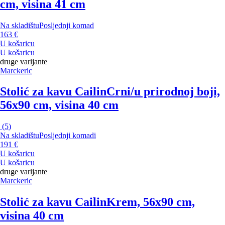
cm, visina 41 cm
Na skladištu
Posljednji komad
163 €
U košaricu
U košaricu
druge varijante
Marckeric
Stolić za kavu Cailin
Crni/u prirodnoj boji,
56x90 cm, visina 40 cm
(
5
)
Na skladištu
Posljednji komadi
191 €
U košaricu
U košaricu
druge varijante
Marckeric
Stolić za kavu Cailin
Krem, 56x90 cm,
visina 40 cm