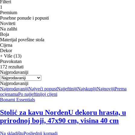
Filteri
1
Premium
Posebne ponude i popusti
Noviteti
Na zalihi
Boja
Materijal površine stola
Cijena
Dekor
+ Više (13)
Pravokutan
172 rezultati
Najprodavaniji
Najprodavaniji
Najprodavaniji
Najveći popust
Najjeftiniji
Najskuplji
Najnoviji
Prema
ocjenama
Po najjeftinijoj cijeni
Bonami Essentials
Stolić za kavu Norden
U dekoru hrasta, u
prirodnoj boji, 47x90 cm, visina 40 cm
Na skladištu
Posljednji komadi