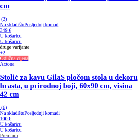
cm
(
3
)
Na skladištu
Posljednji komad
349 €
U košaricu
U košaricu
druge varijante
+2
Odlična cijena
Actona
Stolić za kavu Gila
S pločom stola u dekoru
hrasta, u prirodnoj boji, 60x90 cm, visina
42 cm
(
6
)
Na skladištu
Posljednji komadi
100 €
U košaricu
U košaricu
Premium