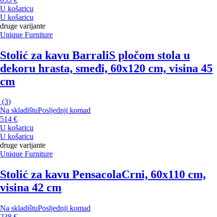
U košaricu
U košaricu
druge varijante
Unique Furniture
Stolić za kavu Barrali
S pločom stola u
dekoru hrasta, smeđi, 60x120 cm, visina 45
cm
(
3
)
Na skladištu
Posljednji komad
514 €
U košaricu
U košaricu
druge varijante
Unique Furniture
Stolić za kavu Pensacola
Crni, 60x110 cm,
visina 42 cm
Na skladištu
Posljednji komad
238 €