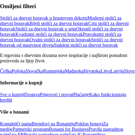
Omiljeni filteri
Stolići za dnevni boravak u hrastovom dekoru
Moderni stolići za
dnevni boravak
Bijeli stolići za dnevni boravak
Crni stolići za dnevni
boravak
Stolići za dnevni boravak u setu
Okrugli stolići za dnevni
boravak
Kvadratni stolići za dnevni boravak
Pravokutni stolići za
dnevni boravak
Ovalni stolići za dnevni boravak
Stolići za dnevni
boravak od masivnog drveta
Stakleni stolići za dnevni boravak
E-trgovina s dnevnim dozama nove inspiracije i najširom ponudom
proizvoda za lijep život.
Češka
Poljska
Slovačka
Rumunjska
Mađarska
Hrvatska
Litva
Latvija
Slove
Informacije o kupnji
Sve o kupnji
Dostava
Prigovori i povrat
Plaćanje
Kako funkcioniraju
krediti
Više o bonami
Kontakti
O nama
Brendovi na Bonamiju
Poklon bonovi
Za
medije
Partnerski program
Bonami for Business
Pravila nagradnog
natječaja FB
Pravila nagradnog natječaja IG
BonamiStar