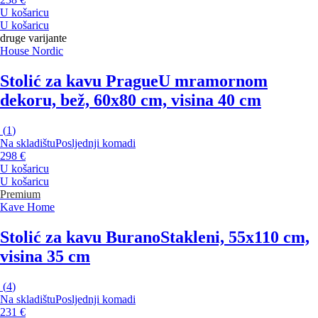
U košaricu
U košaricu
druge varijante
House Nordic
Stolić za kavu Prague
U mramornom
dekoru, bež, 60x80 cm, visina 40 cm
(
1
)
Na skladištu
Posljednji komadi
298 €
U košaricu
U košaricu
Premium
Kave Home
Stolić za kavu Burano
Stakleni, 55x110 cm,
visina 35 cm
(
4
)
Na skladištu
Posljednji komadi
231 €