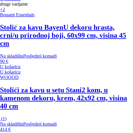
druge varijante
+2
Bonami Essentials
Stolić za kavu Bayen
U dekoru hrasta,
crni/u prirodnoj boji, 60x99 cm, visina 45
cm
Na skladištu
Posljednji komadi
90 €
U košaricu
U košaricu
WOOOD
Stolići za kavu u setu Stani
2 kom, u
kamenom dekoru, krem, 42x92 cm, visina
40 cm
(
1
)
Na skladištu
Posljednji komadi
414 €