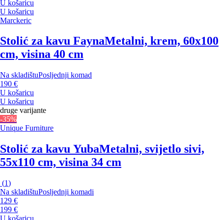
U košaricu
U košaricu
Marckeric
Stolić za kavu Fayna
Metalni, krem, 60x100
cm, visina 40 cm
Na skladištu
Posljednji komad
190 €
U košaricu
U košaricu
druge varijante
-35%
Unique Furniture
Stolić za kavu Yuba
Metalni, svijetlo sivi,
55x110 cm, visina 34 cm
(
1
)
Na skladištu
Posljednji komadi
129 €
199 €
U košaricu