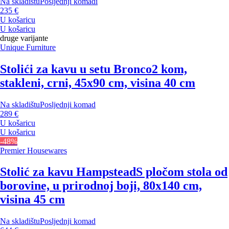
Na skladištu
Posljednji komadi
235 €
U košaricu
U košaricu
druge varijante
Unique Furniture
Stolići za kavu u setu Bronco
2 kom,
stakleni, crni, 45x90 cm, visina 40 cm
Na skladištu
Posljednji komad
289 €
U košaricu
U košaricu
-48%
Premier Housewares
Stolić za kavu Hampstead
S pločom stola od
borovine, u prirodnoj boji, 80x140 cm,
visina 45 cm
Na skladištu
Posljednji komad