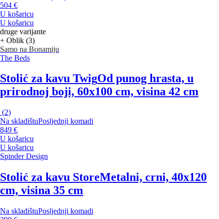
504 €
U košaricu
U košaricu
druge varijante
+ Oblik (3)
Samo na Bonamiju
The Beds
Stolić za kavu Twig
Od punog hrasta, u
prirodnoj boji, 60x100 cm, visina 42 cm
(
2
)
Na skladištu
Posljednji komadi
849 €
U košaricu
U košaricu
Spinder Design
Stolić za kavu Store
Metalni, crni, 40x120
cm, visina 35 cm
Na skladištu
Posljednji komadi