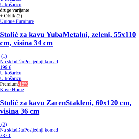
U košaricu
druge varijante
+ Oblik (2)
Unique Furniture
Stolić za kavu Yuba
Metalni, zeleni, 55x110
cm, visina 34 cm
(
1
)
Na skladištu
Posljednji komad
199 €
U košaricu
U košaricu
Premium
-18%
Kave Home
Stolić za kavu Zaren
Stakleni, 60x120 cm,
visina 36 cm
(
2
)
Na skladištu
Posljednji komad
337 €