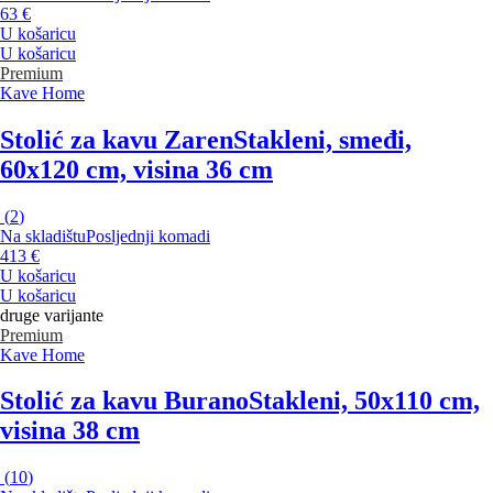
63 €
U košaricu
U košaricu
Premium
Kave Home
Stolić za kavu Zaren
Stakleni, smeđi,
60x120 cm, visina 36 cm
(
2
)
Na skladištu
Posljednji komadi
413 €
U košaricu
U košaricu
druge varijante
Premium
Kave Home
Stolić za kavu Burano
Stakleni, 50x110 cm,
visina 38 cm
(
10
)