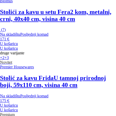
Blomus
Stolići za kavu u setu Fera
2 kom, metalni,
crni, 40x40 cm, visina 40 cm
(
7
)
Na skladištu
Posljednji komad
171 €
U košaricu
U košaricu
druge varijante
+2
+3
Novitet
Premier Housewares
Stolić za kavu Frida
U tamnoj prirodnoj
boji, 59x110 cm, visina 40 cm
Na skladištu
Posljednji komad
175 €
U košaricu
U košaricu
Premium