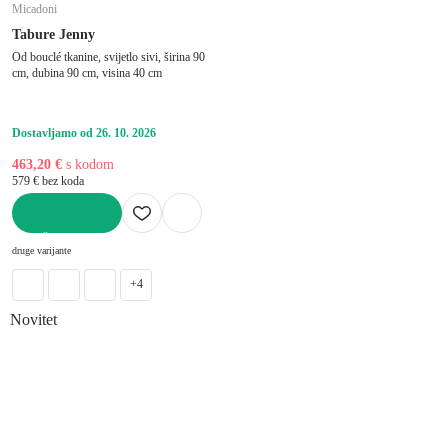
Micadoni
Tabure Jenny
Od bouclé tkanine, svijetlo sivi, širina 90
cm, dubina 90 cm, visina 40 cm
Dostavljamo od 26. 10. 2026
463,20 €
s kodom
579 € bez koda
U KOŠARICU
druge varijante
+4
Novitet