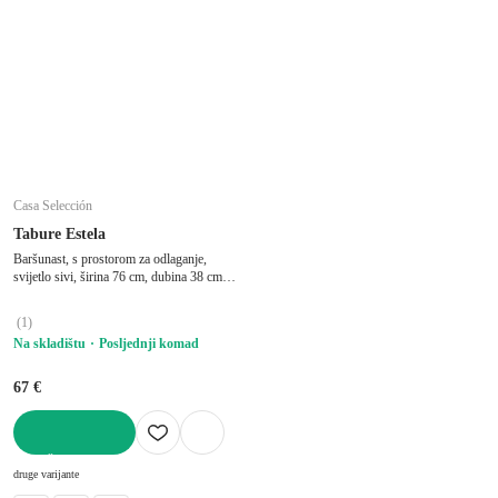
Casa Selección
Tabure Estela
Baršunast, s prostorom za odlaganje,
svijetlo sivi, širina 76 cm, dubina 38 cm,
visina 38 cm
(
1
)
Na skladištu
Posljednji komad
67 €
U KOŠARICU
druge varijante