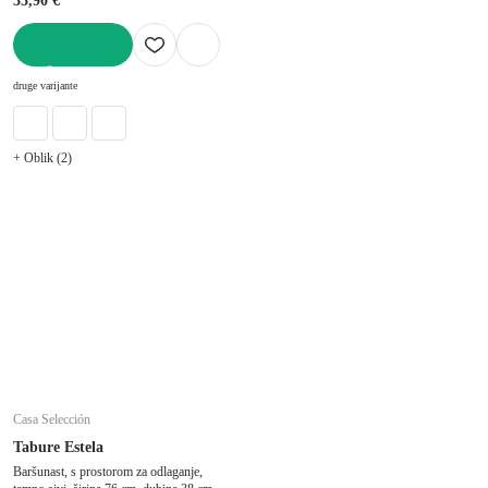
35,90 €
U KOŠARICU
druge varijante
+ Oblik (2)
Casa Selección
Tabure Estela
Baršunast, s prostorom za odlaganje,