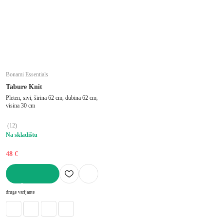
Bonami Essentials
Tabure Knit
Pleten, sivi, širina 62 cm, dubina 62 cm,
visina 30 cm
(
12
)
Na skladištu
48 €
U KOŠARICU
druge varijante