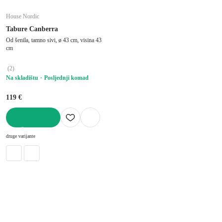
House Nordic
Tabure Canberra
Od šenila, tamno sivi, ø 43 cm, visina 43
cm
(
2
)
Na skladištu
Posljednji komad
119 €
U KOŠARICU
druge varijante