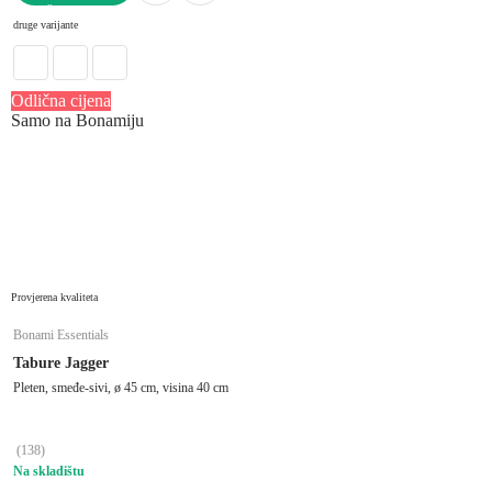
U KOŠARICU
druge varijante
Odlična cijena
Samo na Bonamiju
Provjerena kvaliteta
Bonami Essentials
Tabure Jagger
Pleten, smeđe-sivi, ø 45 cm, visina 40 cm
(
138
)
Na skladištu