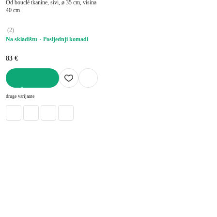
Od bouclé tkanine, sivi, ø 35 cm, visina
40 cm
(
2
)
Na skladištu
Posljednji komadi
83 €
U KOŠARICU
druge varijante