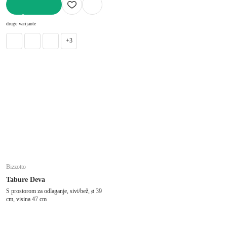
U KOŠARICU
druge varijante
+3
Bizzotto
Tabure Deva
S prostorom za odlaganje, sivi/bež, ø 39
cm, visina 47 cm