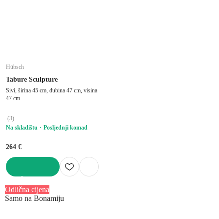
Hübsch
Tabure Sculpture
Sivi, širina 45 cm, dubina 47 cm, visina
47 cm
(
3
)
Na skladištu
Posljednji komad
264 €
U KOŠARICU
Odlična cijena
Samo na Bonamiju