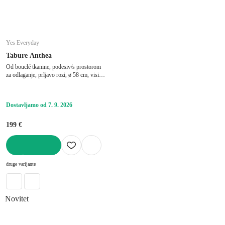
Yes Everyday
Tabure Anthea
Od bouclé tkanine, podesiv/s prostorom
za odlaganje, prljavo rozi, ø 58 cm, visina
64 cm
Dostavljamo od 7. 9. 2026
199 €
U KOŠARICU
druge varijante
Novitet