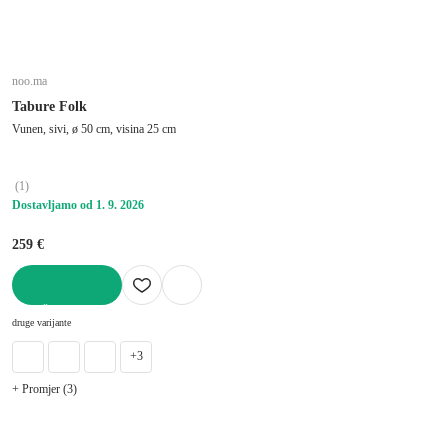
noo.ma
Tabure Folk
Vunen, sivi, ø 50 cm, visina 25 cm
(
1
)
Dostavljamo od 1. 9. 2026
259 €
U KOŠARICU
druge varijante
+3
+ Promjer (3)