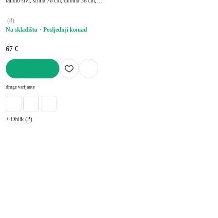
tamno sivi, širina 76 cm, dubina 38 cm,
visina 38 cm
(
8
)
Na skladištu
Posljednji komad
67 €
U KOŠARICU
druge varijante
+ Oblik (2)