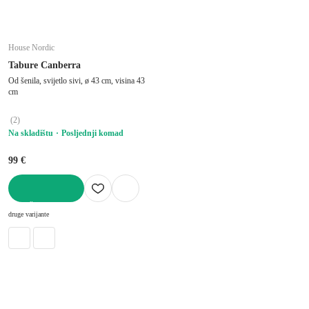
House Nordic
Tabure Canberra
Od šenila, svijetlo sivi, ø 43 cm, visina 43
cm
(
2
)
Na skladištu
Posljednji komad
99 €
U KOŠARICU
druge varijante