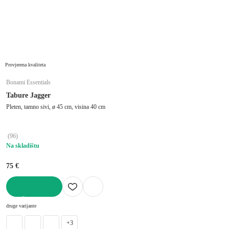
Provjerena kvaliteta
Bonami Essentials
Tabure Jagger
Pleten, tamno sivi, ø 45 cm, visina 40 cm
(
96
)
Na skladištu
75 €
U KOŠARICU
druge varijante
+3