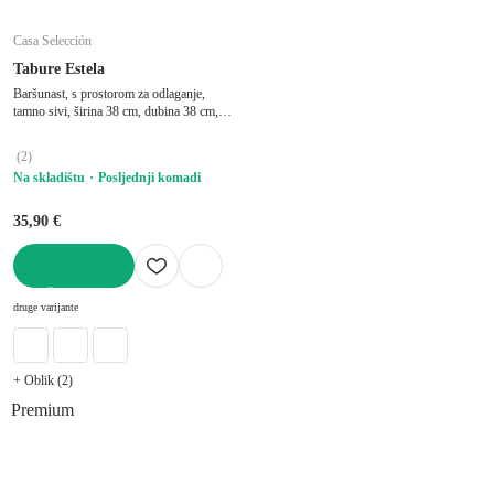
Casa Selección
Tabure Estela
Baršunast, s prostorom za odlaganje,
tamno sivi, širina 38 cm, dubina 38 cm,
visina 38 cm
(
2
)
Na skladištu
Posljednji komadi
35,90 €
U KOŠARICU
druge varijante
+ Oblik (2)
Premium