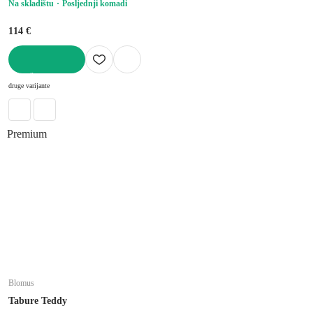
Na skladištu
Posljednji komadi
114 €
U KOŠARICU
druge varijante
Premium
Blomus
Tabure Teddy