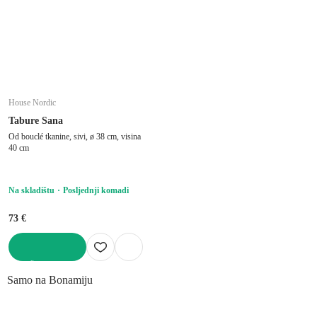
House Nordic
Tabure Sana
Od bouclé tkanine, sivi, ø 38 cm, visina
40 cm
Na skladištu
Posljednji komadi
73 €
U KOŠARICU
Samo na Bonamiju