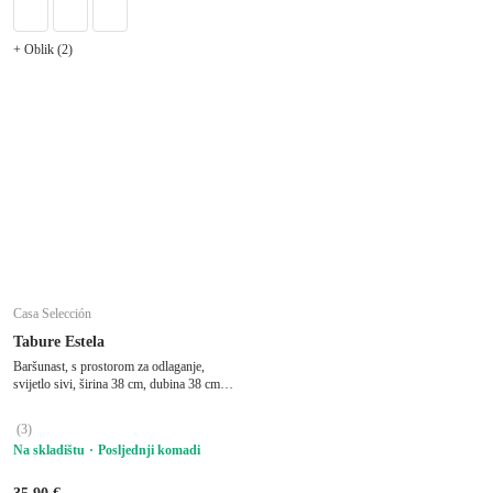
+ Oblik (2)
Casa Selección
Tabure Estela
Baršunast, s prostorom za odlaganje,
svijetlo sivi, širina 38 cm, dubina 38 cm,
visina 38 cm
(
3
)
Na skladištu
Posljednji komadi