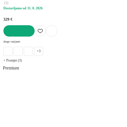
(
1
)
Dostavljamo od 31. 8. 2026
329 €
U KOŠARICU
druge varijante
+3
+ Promjer (3)
Premium