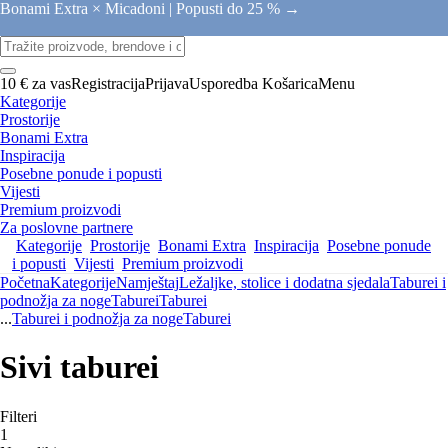
Bonami Extra × Micadoni |
Popusti do 25 % →
10 € za vas
Registracija
Prijava
Usporedba
Košarica
Menu
Kategorije
Prostorije
Bonami Extra
Inspiracija
Posebne ponude i popusti
Vijesti
Premium proizvodi
Za poslovne partnere
Kategorije
Prostorije
Bonami Extra
Inspiracija
Posebne ponude
i popusti
Vijesti
Premium proizvodi
Početna
Kategorije
Namještaj
Ležaljke, stolice i dodatna sjedala
Taburei i
podnožja za noge
Taburei
Taburei
...
Taburei i podnožja za noge
Taburei
Sivi taburei
Filteri
1