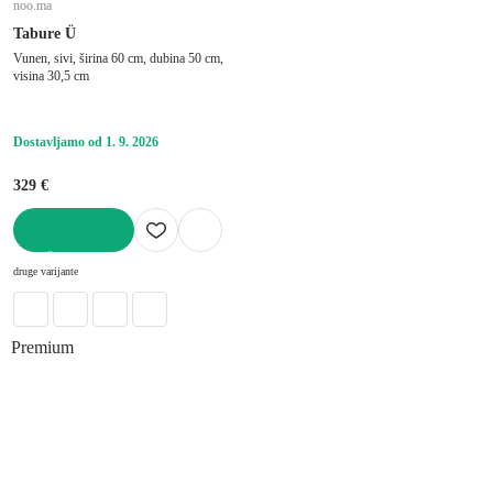
noo.ma
Tabure Ü
Vunen, sivi, širina 60 cm, dubina 50 cm,
visina 30,5 cm
Dostavljamo od 1. 9. 2026
329 €
U KOŠARICU
druge varijante
Premium