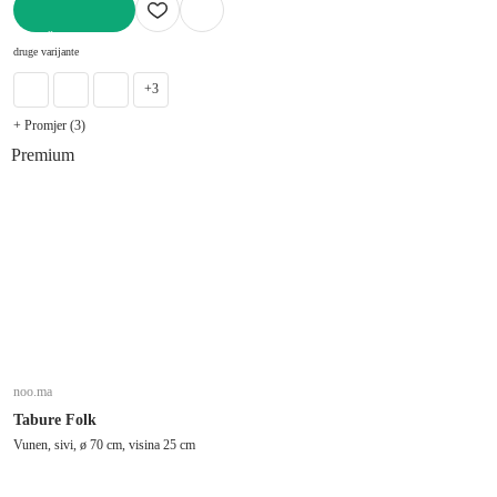
U KOŠARICU
druge varijante
+3
+ Promjer (3)
Premium
noo.ma
Tabure Folk
Vunen, sivi, ø 70 cm, visina 25 cm