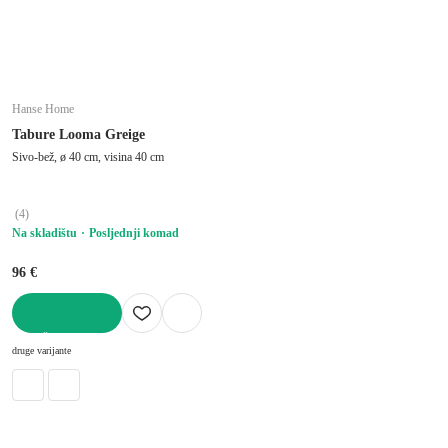
Hanse Home
Tabure Looma Greige
Sivo-bež, ø 40 cm, visina 40 cm
(
4
)
Na skladištu
Posljednji komad
96 €
U KOŠARICU
druge varijante