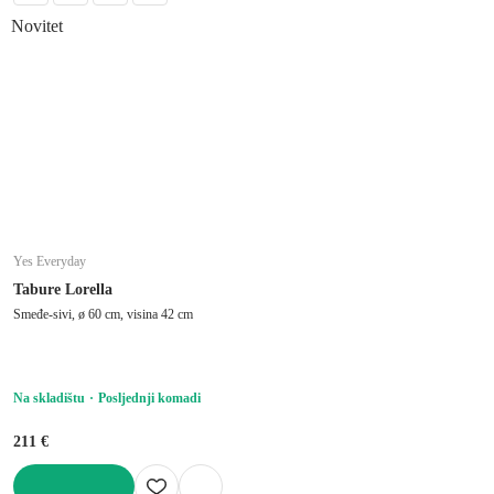
Novitet
Yes Everyday
Tabure Lorella
Smeđe-sivi, ø 60 cm, visina 42 cm
Na skladištu
Posljednji komadi
211 €