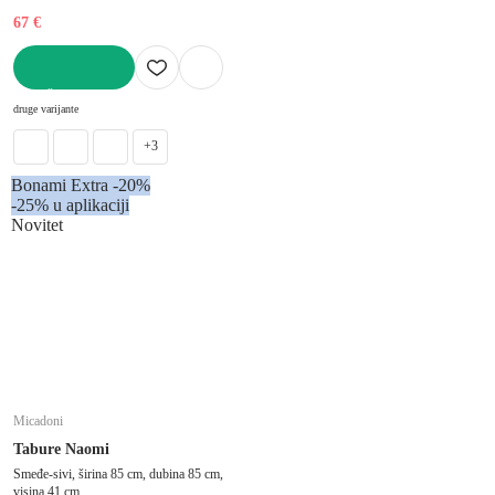
67 €
U KOŠARICU
druge varijante
+3
Bonami Extra -20%
-25% u aplikaciji
Novitet
Micadoni
Tabure Naomi
Smeđe-sivi, širina 85 cm, dubina 85 cm,
visina 41 cm