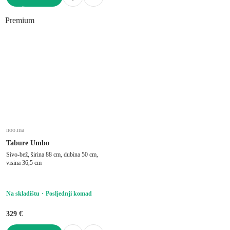
U KOŠARICU
Premium
noo.ma
Tabure Umbo
Sivo-bež, širina 88 cm, dubina 50 cm,
visina 36,5 cm
Na skladištu
Posljednji komad
329 €