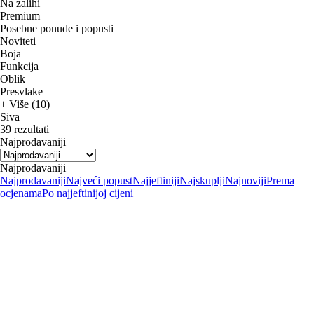
Na zalihi
Premium
Posebne ponude i popusti
Noviteti
Boja
Funkcija
Oblik
Presvlake
+ Više (10)
Siva
39 rezultati
Najprodavaniji
Najprodavaniji
Najprodavaniji
Najveći popust
Najjeftiniji
Najskuplji
Najnoviji
Prema
ocjenama
Po najjeftinijoj cijeni