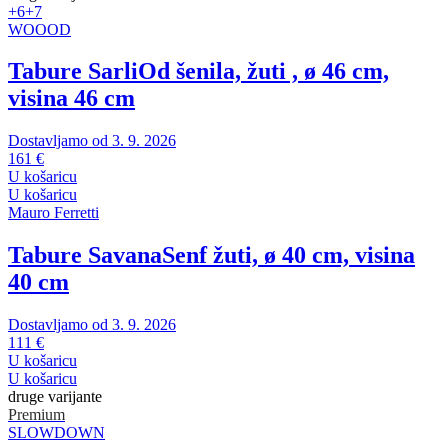
+6
+7
WOOOD
Tabure Sarli
Od šenila, žuti , ø 46 cm,
visina 46 cm
Dostavljamo od 3. 9. 2026
161 €
U košaricu
U košaricu
Mauro Ferretti
Tabure Savana
Senf žuti, ø 40 cm, visina
40 cm
Dostavljamo od 3. 9. 2026
111 €
U košaricu
U košaricu
druge varijante
Premium
SLOWDOWN