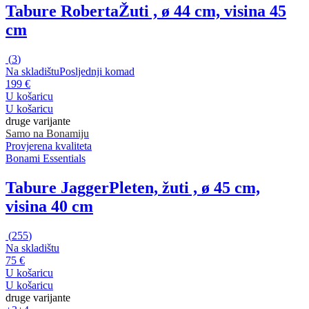
Tabure Roberta
Žuti , ø 44 cm, visina 45
cm
(
3
)
Na skladištu
Posljednji komad
199 €
U košaricu
U košaricu
druge varijante
Samo na Bonamiju
Provjerena kvaliteta
Bonami Essentials
Tabure Jagger
Pleten, žuti , ø 45 cm,
visina 40 cm
(
255
)
Na skladištu
75 €
U košaricu
U košaricu
druge varijante