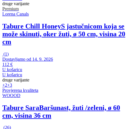
druge varijante
Premium
Lorena Canals
Tabure Chill Honey
S jastučnicom koja se
može skinuti, oker žuti, ø 50 cm, visina 20
cm
(
1
)
Dostavljamo od 14. 9. 2026
112 €
U košaricu
U košaricu
druge varijante
+2
+3
Provjerena kvaliteta
WOOOD
Tabure Sara
Baršunast, žuti /zeleni, ø 60
cm, visina 36 cm
(
26
)