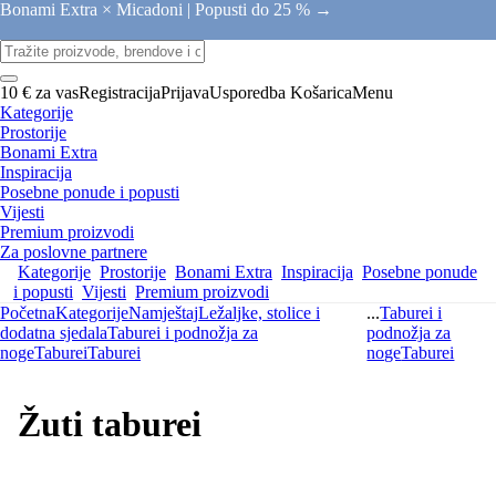
Bonami Extra × Micadoni |
Popusti do 25 % →
10 € za vas
Registracija
Prijava
Usporedba
Košarica
Menu
Kategorije
Prostorije
Bonami Extra
Inspiracija
Posebne ponude i popusti
Vijesti
Premium proizvodi
Za poslovne partnere
Kategorije
Prostorije
Bonami Extra
Inspiracija
Posebne ponude
i popusti
Vijesti
Premium proizvodi
Početna
Kategorije
Namještaj
Ležaljke, stolice i
...
Taburei i
dodatna sjedala
Taburei i podnožja za
podnožja za
noge
Taburei
Taburei
noge
Taburei
Žuti taburei