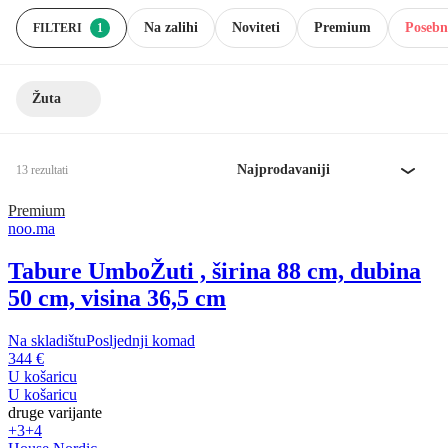
Na zalihi
Noviteti
Premium
Posebn
FILTERI
1
Žuta
Najprodavaniji
13 rezultati
Premium
noo.ma
Tabure Umbo
Žuti , širina 88 cm, dubina
50 cm, visina 36,5 cm
Na skladištu
Posljednji komad
344 €
U košaricu
U košaricu
druge varijante
+3
+4