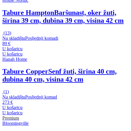
House Nordic
Tabure Hampton
Baršunast, oker žuti,
širina 39 cm, dubina 39 cm, visina 42 cm
(
13
)
Na skladištu
Posljednji komadi
89 €
U košaricu
U košaricu
Hanah Home
Tabure Copper
Senf žuti, širina 40 cm,
dubina 40 cm, visina 42 cm
(
1
)
Na skladištu
Posljednji komad
273 €
U košaricu
U košaricu
Premium
Bloomingville