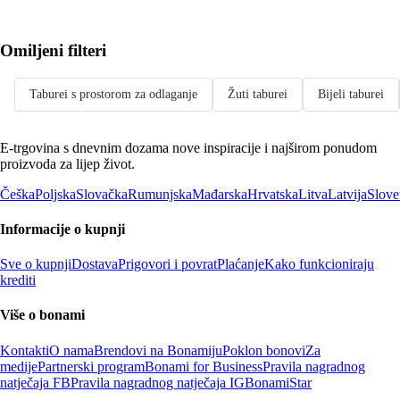
Omiljeni filteri
Taburei s prostorom za odlaganje
Žuti taburei
Bijeli taburei
E-trgovina s dnevnim dozama nove inspiracije i najširom ponudom
proizvoda za lijep život.
Češka
Poljska
Slovačka
Rumunjska
Mađarska
Hrvatska
Litva
Latvija
Slove
Informacije o kupnji
Sve o kupnji
Dostava
Prigovori i povrat
Plaćanje
Kako funkcioniraju
krediti
Više o bonami
Kontakti
O nama
Brendovi na Bonamiju
Poklon bonovi
Za
medije
Partnerski program
Bonami for Business
Pravila nagradnog
natječaja FB
Pravila nagradnog natječaja IG
BonamiStar