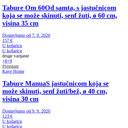
Tabure Om 60
Od samta, s jastučnicom
koja se može skinuti, senf žuti, ø 60 cm,
visina 35 cm
Dostavljamo od 7. 9. 2026
157 €
U košaricu
U košaricu
druge varijante
+8
+9
Premium
Kave Home
Tabure Manua
S jastučnicom koja se
može skinuti, senf žuti/bež, ø 40 cm,
visina 30 cm
Dostavljamo od 9. 9. 2026
123 €
U košaricu
U košaricu