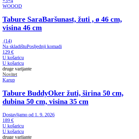
+3
+4
WOOOD
Tabure Sara
Baršunast, žuti , ø 46 cm,
visina 46 cm
(
14
)
Na skladištu
Posljednji komadi
129 €
U košaricu
U košaricu
druge varijante
Novitet
Karup
Tabure Buddy
Oker žuti, širina 50 cm,
dubina 50 cm, visina 35 cm
Dostavljamo od 1. 9. 2026
189 €
U košaricu
U košaricu
druge varijante