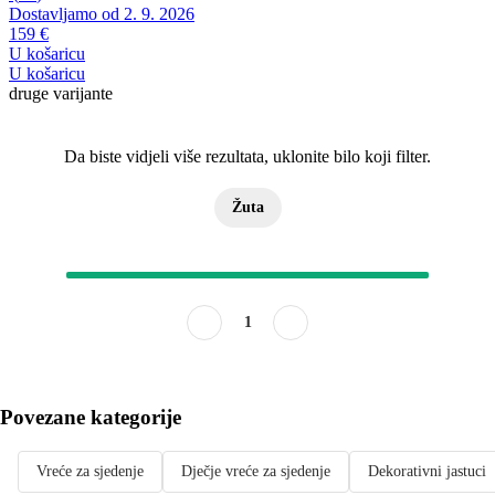
Dostavljamo od 2. 9. 2026
159 €
U košaricu
U košaricu
druge varijante
Da biste vidjeli više rezultata, uklonite bilo koji filter.
Žuta
1
Povezane kategorije
Vreće za sjedenje
Dječje vreće za sjedenje
Dekorativni jastuci