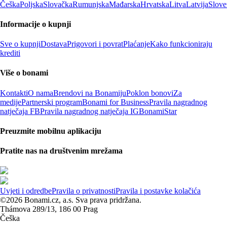
Češka
Poljska
Slovačka
Rumunjska
Mađarska
Hrvatska
Litva
Latvija
Slove
Informacije o kupnji
Sve o kupnji
Dostava
Prigovori i povrat
Plaćanje
Kako funkcioniraju
krediti
Više o bonami
Kontakti
O nama
Brendovi na Bonamiju
Poklon bonovi
Za
medije
Partnerski program
Bonami for Business
Pravila nagradnog
natječaja FB
Pravila nagradnog natječaja IG
BonamiStar
Preuzmite mobilnu aplikaciju
Pratite nas na društvenim mrežama
Uvjeti i odredbe
Pravila o privatnosti
Pravila i postavke kolačića
©2026 Bonami.cz, a.s. Sva prava pridržana.
Thámova 289/13, 186 00 Prag
Češka