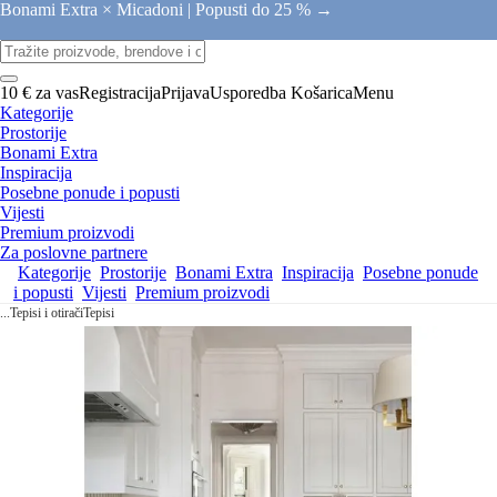
Bonami Extra × Micadoni |
Popusti do 25 % →
10 € za vas
Registracija
Prijava
Usporedba
Košarica
Menu
Kategorije
Prostorije
Bonami Extra
Inspiracija
Posebne ponude i popusti
Vijesti
Premium proizvodi
Za poslovne partnere
Kategorije
Prostorije
Bonami Extra
Inspiracija
Posebne ponude
i popusti
Vijesti
Premium proizvodi
...
Tepisi i otirači
Tepisi