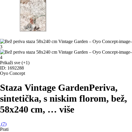
Prikaži sve
(+1)
ID: 1692288
Oyo Concept
Staza Vintage Garden
Periva,
sintetička, s niskim florom, bež,
58x240 cm
, …
više
(
7
)
Prati