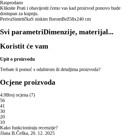
Rasprodano
Kliknite Prati i obavijestit ćemo vas kad proizvod ponovo bude
dostupan za kupnju.
Periva
Sintetička
S niskim florom
Bež
58x240 cm
Svi parametri
Dimenzije, materijal...
Koristit će vam
Upit o proizvodu
Trebate li pomoć s odabirom ili detaljima proizvoda?
Ocjene proizvoda
4.9
Broj ocjena
(
7
)
5
6
4
1
3
0
2
0
1
0
Kako funkcioniraju recenzije?
J
Jana B.
Češka
,
20. 12. 2025