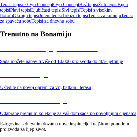
Tepisi
Tepisi · Oyo Concept
Oyo Concept
Bež tepisi
Žuti tepisi
Bijeli
tepisi
Plavi tepisi
Ljubičasti tepisi
Sivi tepisi
Tepisi s visokim
florom
Okrugli tepisi
Juteni tepisi
Tirkizni tepisi
Tepisi za kuhinju
Tepisi
za spavaću sobu
Tepisi za dnevnu sobu
Trenutno na Bonamiju
Summer Sale: popusti do -40%
Sada možete nabaviti više od 10.000 proizvoda do 40% jeftinije
Vrt na sniženju
Uštedite na novoj opremi za vrt, balkon i terasu
Premium na sniženju
Odabrane premium kolekcije za vaš dom sada po povoljnijim cijenama
E-trgovina s dnevnim dozama nove inspiracije i najširom ponudom
proizvoda za lijep život.