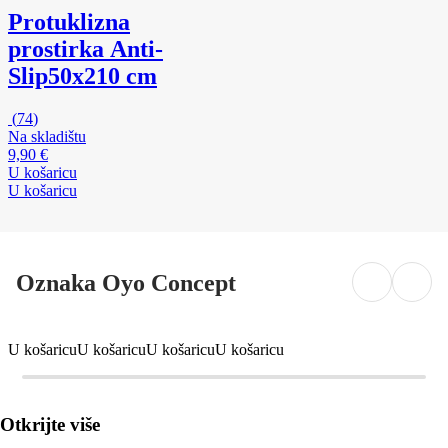
Protuklizna
prostirka Anti-
Slip
50x210 cm
(
74
)
Na skladištu
9,90 €
U košaricu
U košaricu
Oznaka Oyo Concept
U košaricu
U košaricu
U košaricu
U košaricu
Otkrijte više