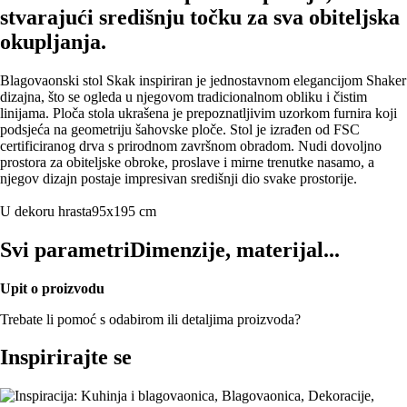
stvarajući središnju točku za sva obiteljska
okupljanja.
Blagovaonski stol Skak inspiriran je jednostavnom elegancijom Shaker
dizajna, što se ogleda u njegovom tradicionalnom obliku i čistim
linijama. Ploča stola ukrašena je prepoznatljivim uzorkom furnira koji
podsjeća na geometriju šahovske ploče. Stol je izrađen od FSC
certificiranog drva s prirodnom završnom obradom. Nudi dovoljno
prostora za obiteljske obroke, proslave i mirne trenutke nasamo, a
njegov dizajn postaje impresivan središnji dio svake prostorije.
U dekoru hrasta
95x195 cm
Svi parametri
Dimenzije, materijal...
Upit o proizvodu
Trebate li pomoć s odabirom ili detaljima proizvoda?
Inspirirajte se