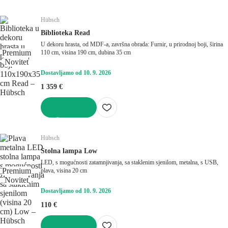
U KOŠARICU
Hübsch
Biblioteka Read
U dekoru hrasta, od MDF-a, završna obrada: Furnir, u prirodnoj boji, širina
Premium
110 cm, visina 190 cm, dubina 35 cm
Novitet
Dostavljamo od 10. 9. 2026
1 359 €
U KOŠARICU
Hübsch
Stolna lampa Low
LED, s mogućnosti zatamnjivanja, sa staklenim sjenilom, metalna, s USB,
Premium
plava, visina 20 cm
Novitet
Dostavljamo od 10. 9. 2026
110 €