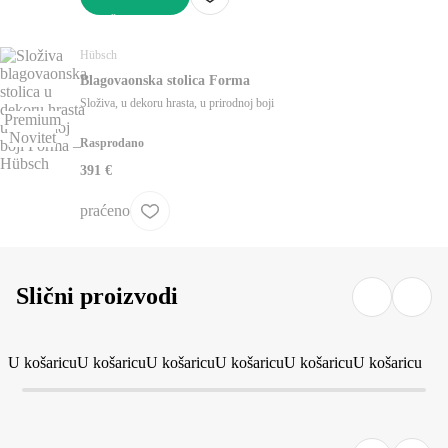
U KOŠARICU
Hübsch
Blagovaonska stolica Forma
Složiva, u dekoru hrasta, u prirodnoj boji
Premium
Novitet
Rasprodano
391 €
praćeno
Slični proizvodi
U košaricu
U košaricu
U košaricu
U košaricu
U košaricu
U košaricu