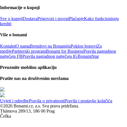
Informacije o kupnji
Sve o kupnji
Dostava
Prigovori i povrat
Plaćanje
Kako funkcioniraju
krediti
Više o bonami
Kontakti
O nama
Brendovi na Bonamiju
Poklon bonovi
Za
medije
Partnerski program
Bonami for Business
Pravila nagradnog
natječaja FB
Pravila nagradnog natječaja IG
BonamiStar
Preuzmite mobilnu aplikaciju
Pratite nas na društvenim mrežama
Uvjeti i odredbe
Pravila o privatnosti
Pravila i postavke kolačića
©2026 Bonami.cz, a.s. Sva prava pridržana.
Thámova 289/13, 186 00 Prag
Češka