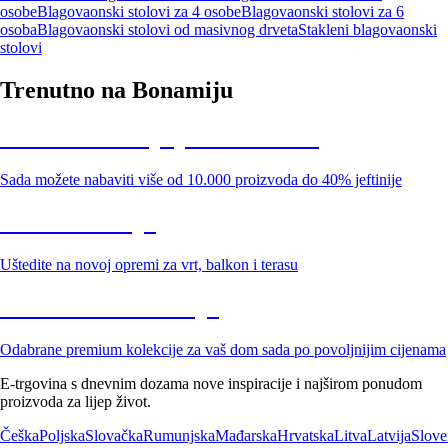
osobe
Blagovaonski stolovi za 4 osobe
Blagovaonski stolovi za 6
osoba
Blagovaonski stolovi od masivnog drveta
Stakleni blagovaonski
stolovi
Trenutno na Bonamiju
Summer Sale: popusti do -40%
Sada možete nabaviti više od 10.000 proizvoda do 40% jeftinije
Vrt na sniženju
Uštedite na novoj opremi za vrt, balkon i terasu
Premium na sniženju
Odabrane premium kolekcije za vaš dom sada po povoljnijim cijenama
E-trgovina s dnevnim dozama nove inspiracije i najširom ponudom
proizvoda za lijep život.
Češka
Poljska
Slovačka
Rumunjska
Mađarska
Hrvatska
Litva
Latvija
Slove