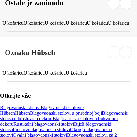
Ostale je zanimalo
U košaricu
U košaricu
U košaricu
U košaricu
U košaricu
U košaricu
Oznaka Hübsch
U košaricu
U košaricu
U košaricu
U košaricu
Otkrijte više
Blagovaonski stolovi
Blagovaonski stolovi ·
Hübsch
Hübsch
Blagovaonski stolovi u prirodnoj boji
Blagovaonski
stolovi u hrastovom dekoru
Blagovaonski stolovi u bukvinom
dekoru
Rustikalni blagovaonski stolovi
Bijeli blagovaonski
stolovi
Proširivi blagovaonski stolovi
Okrugli blagovaonski
stolovi
Ovalni blagovaonski stolovi
Blagovaonski stolovi za 2