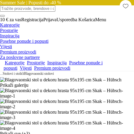
Summer Sale |
Popusti do -40 %
10 € za vas
Registracija
Prijava
Usporedba
Košarica
Menu
Kategorije
Prostorije
Inspiracija
Posebne ponude i popusti
Vijesti
Premium proizvodi
Za poslovne partnere
Kategorije
Prostorije
Inspiracija
Posebne ponude i
popusti
Vijesti
Premium proizvodi
...
Stolovi i stolići
Blagovaonski stolovi
Prikaži galeriju
Prikaži sve
(+3)