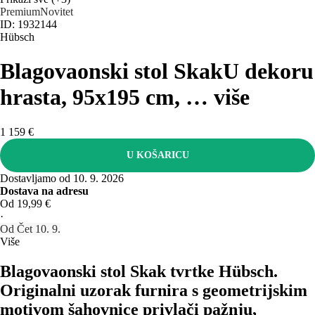
Premium
Novitet
ID: 1932144
Hübsch
Blagovaonski stol Skak
U dekoru
hrasta, 95x195 cm
, …
više
1 159 €
U KOŠARICU
Dostavljamo od 10. 9. 2026
Dostava na adresu
Od 19,99 €
·
Od Čet 10. 9.
Više
Blagovaonski stol Skak tvrtke Hübsch.
Originalni uzorak furnira s geometrijskim
motivom šahovnice privlači pažnju,