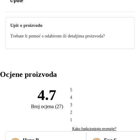
Upute
Održavanje
Upit o proizvodu
Trebate li pomoć s odabirom ili detaljima proizvoda?
Ocjene proizvoda
4.7
5
4
3
Broj ocjena
(
27
)
2
1
Kako funkcioniraju recenzije?