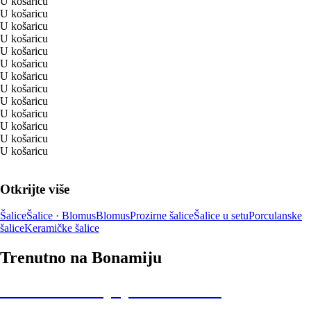
U košaricu
U košaricu
U košaricu
U košaricu
U košaricu
U košaricu
U košaricu
U košaricu
U košaricu
U košaricu
U košaricu
U košaricu
U košaricu
Otkrijte više
Šalice
Šalice · Blomus
Blomus
Prozirne šalice
Šalice u setu
Porculanske
šalice
Keramičke šalice
Trenutno na Bonamiju
Summer Sale: popusti do -40%