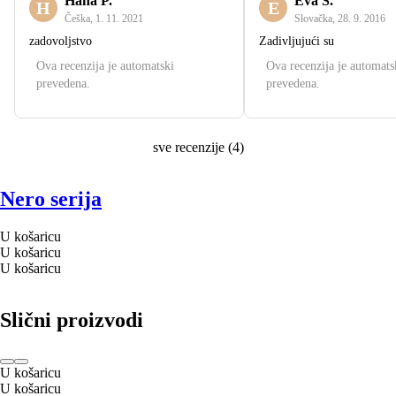
Hana P.
Eva S.
H
E
Češka
,
1. 11. 2021
Slovačka
,
28. 9. 2016
zadovoljstvo
Zadivljujući su
Ova recenzija je automatski
Ova recenzija je automats
prevedena.
prevedena.
sve recenzije
(
4
)
Nero serija
U košaricu
U košaricu
U košaricu
Slični proizvodi
U košaricu
U košaricu