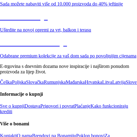
Sada možete nabaviti više od 10.000 proizvoda do 40% jeftinije
Vrt na sniženju
Uštedite na novoj opremi za vrt, balkon i terasu
Premium na sniženju
Odabrane premium kolekcije za vaš dom sada po povoljnijim cijenama
E-trgovina s dnevnim dozama nove inspiracije i najširom ponudom
proizvoda za lijep život.
Češka
Poljska
Slovačka
Rumunjska
Mađarska
Hrvatska
Litva
Latvija
Slove
Informacije o kupnji
Sve o kupnji
Dostava
Prigovori i povrat
Plaćanje
Kako funkcioniraju
krediti
Više o bonami
Kontakti
O nama
Brendovi na Bonamiju
Poklon bonovi
Za