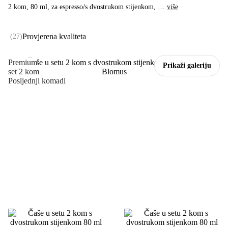
2 kom, 80 ml, za espresso/s dvostrukom stijenkom
, …
više
Provjerena kvaliteta
(
27
)
Premium
Prikaži galeriju
set 2 kom
Posljednji komadi