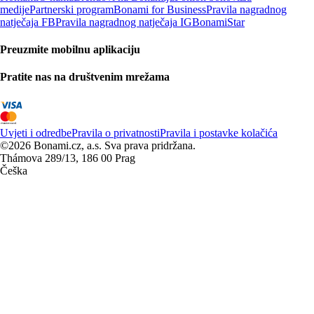
medije
Partnerski program
Bonami for Business
Pravila nagradnog
natječaja FB
Pravila nagradnog natječaja IG
BonamiStar
Preuzmite mobilnu aplikaciju
Pratite nas na društvenim mrežama
Uvjeti i odredbe
Pravila o privatnosti
Pravila i postavke kolačića
©2026 Bonami.cz, a.s. Sva prava pridržana.
Thámova 289/13, 186 00 Prag
Češka