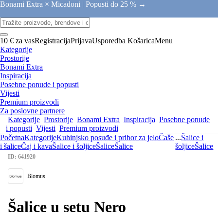
Bonami Extra × Micadoni |
Popusti do 25 % →
10 € za vas
Registracija
Prijava
Usporedba
Košarica
Menu
Kategorije
Prostorije
Bonami Extra
Inspiracija
Posebne ponude i popusti
Vijesti
Premium proizvodi
Za poslovne partnere
Kategorije
Prostorije
Bonami Extra
Inspiracija
Posebne ponude
i popusti
Vijesti
Premium proizvodi
Početna
Kategorije
Kuhinjsko posuđe i pribor za jelo
Čaše
...
Šalice i
i šalice
Čaj i kava
Šalice i šoljice
Šalice
Šalice
šoljice
Šalice
ID: 641920
Blomus
Šalice u setu Nero