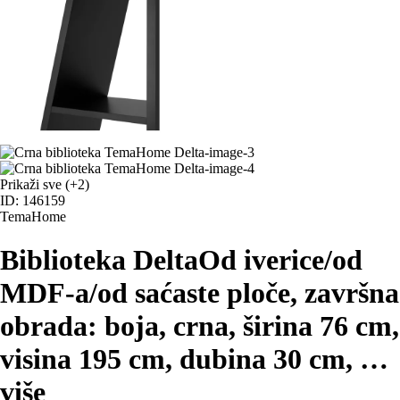
Prikaži sve
(+2)
ID: 146159
TemaHome
Biblioteka Delta
Od iverice/od
MDF-a/od saćaste ploče, završna
obrada: boja, crna, širina 76 cm,
visina 195 cm, dubina 30 cm
, …
više