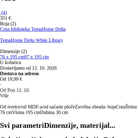
(
4
)
351 €
Boja (2)
Crna biblioteka TemaHome Delta
TemaHome Delta White Library
Dimenzije (2)
76 x 195 cm
97 x 195 cm
U košaricu
Dostavljamo od 12. 10. 2026
Dostava na adresu
Od 19,99 €
·
Od Pon 12. 10.
Više
Od iverice/od MDF-a/od saćaste ploče
Završna obrada: boja
Crna
Širina
76 cm
Visina 195 cm
Dubina 30 cm
Svi parametri
Dimenzije, materijal...