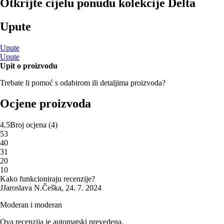
Otkrijte cijelu ponudu kolekcije Delta
Upute
Upute
Upute
Upit o proizvodu
Trebate li pomoć s odabirom ili detaljima proizvoda?
Ocjene proizvoda
4.5
Broj ocjena
(
4
)
5
3
4
0
3
1
2
0
1
0
Kako funkcioniraju recenzije?
J
Jaroslava N.
Češka
,
24. 7. 2024
Moderan i moderan
Ova recenzija je automatski prevedena.