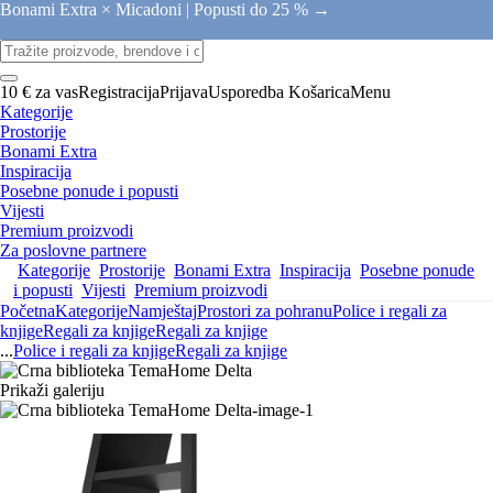
Bonami Extra × Micadoni |
Popusti do 25 % →
10 € za vas
Registracija
Prijava
Usporedba
Košarica
Menu
Kategorije
Prostorije
Bonami Extra
Inspiracija
Posebne ponude i popusti
Vijesti
Premium proizvodi
Za poslovne partnere
Kategorije
Prostorije
Bonami Extra
Inspiracija
Posebne ponude
i popusti
Vijesti
Premium proizvodi
Početna
Kategorije
Namještaj
Prostori za pohranu
Police i regali za
knjige
Regali za knjige
Regali za knjige
...
Police i regali za knjige
Regali za knjige
Prikaži galeriju