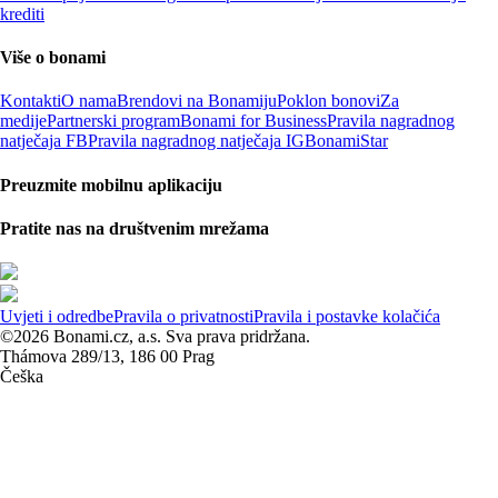
krediti
Više o bonami
Kontakti
O nama
Brendovi na Bonamiju
Poklon bonovi
Za
medije
Partnerski program
Bonami for Business
Pravila nagradnog
natječaja FB
Pravila nagradnog natječaja IG
BonamiStar
Preuzmite mobilnu aplikaciju
Pratite nas na društvenim mrežama
Uvjeti i odredbe
Pravila o privatnosti
Pravila i postavke kolačića
©2026 Bonami.cz, a.s. Sva prava pridržana.
Thámova 289/13, 186 00 Prag
Češka