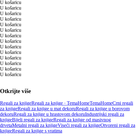
U košaricu
U košaricu
U košaricu
U košaricu
U košaricu
U košaricu
U košaricu
U košaricu
U košaricu
U košaricu
U košaricu
U košaricu
U košaricu
U košaricu
Otkrijte više
Regali za knjige
Regali za knjige · TemaHome
TemaHome
Crni regali
za knjige
Regali za knjige u mat dekoru
Regali za knjige u borovom
dekoru
Regali za knjige u hrastovom dekoru
Industrijski regali za
knjige
Bijeli regali za knjige
Regali za knjige od masivnog
drveta
Metalni regali za knjige
Viseći regali za knjige
Otvoreni regali za
knjige
Regali za knjige s vratima