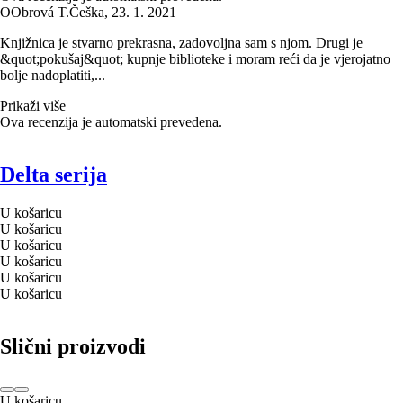
O
Obrová T.
Češka
,
23. 1. 2021
Knjižnica je stvarno prekrasna, zadovoljna sam s njom. Drugi je
&quot;pokušaj&quot; kupnje biblioteke i moram reći da je vjerojatno
bolje nadoplatiti,...
Prikaži više
Ova recenzija je automatski prevedena.
Delta serija
U košaricu
U košaricu
U košaricu
U košaricu
U košaricu
U košaricu
Slični proizvodi
U košaricu