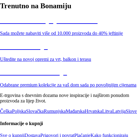
Trenutno na Bonamiju
Summer Sale: popusti do -40%
Sada možete nabaviti više od 10.000 proizvoda do 40% jeftinije
Vrt na sniženju
Uštedite na novoj opremi za vrt, balkon i terasu
Premium na sniženju
Odabrane premium kolekcije za vaš dom sada po povoljnijim cijenama
E-trgovina s dnevnim dozama nove inspiracije i najširom ponudom
proizvoda za lijep život.
Češka
Poljska
Slovačka
Rumunjska
Mađarska
Hrvatska
Litva
Latvija
Slove
Informacije o kupnji
Sve o kupnji
Dostava
Prigovori i povrat
Plaćanje
Kako funkcioniraju