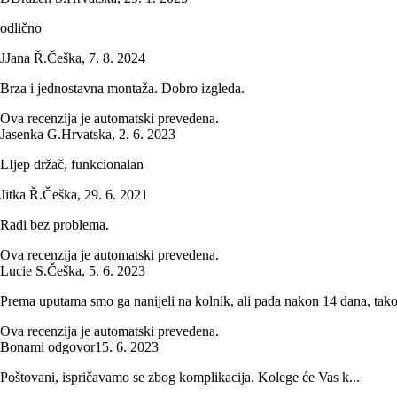
odlično
J
Jana Ř.
Češka
,
7. 8. 2024
Brza i jednostavna montaža. Dobro izgleda.
Ova recenzija je automatski prevedena.
Jasenka G.
Hrvatska
,
2. 6. 2023
LIjep držač, funkcionalan
Jitka Ř.
Češka
,
29. 6. 2021
Radi bez problema.
Ova recenzija je automatski prevedena.
Lucie S.
Češka
,
5. 6. 2023
Prema uputama smo ga nanijeli na kolnik, ali pada nakon 14 dana, tak
Ova recenzija je automatski prevedena.
Bonami odgovor
15. 6. 2023
Poštovani, ispričavamo se zbog komplikacija. Kolege će Vas k...