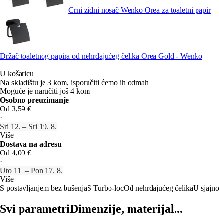
Crni zidni nosač Wenko Orea za toaletni papir
Držač toaletnog papira od nehrđajućeg čelika Orea Gold - Wenko
U košaricu
Na skladištu je 3 kom, isporučiti ćemo ih odmah
Moguće je naručiti još 4 kom
Osobno preuzimanje
Od 3,59 €
·
Sri 12. – Sri 19. 8.
Više
Dostava na adresu
Od 4,09 €
·
Uto 11. – Pon 17. 8.
Više
S postavljanjem bez bušenja
S Turbo-loc
Od nehrđajućeg čelika
U sjajno
Svi parametri
Dimenzije, materijal...