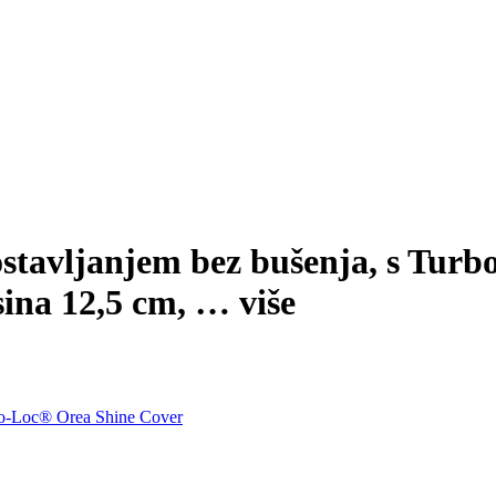
stavljanjem bez bušenja, s Turbo
sina 12,5 cm
, …
više
rbo-Loc® Orea Shine Cover