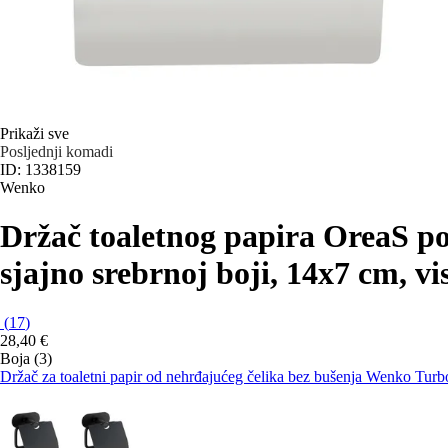
Prikaži sve
Posljednji komadi
ID: 1338159
Wenko
Držač toaletnog papira Orea
S po
sjajno srebrnoj boji, 14x7 cm, vi
(
17
)
28,40 €
Boja (3)
Držač za toaletni papir od nehrđajućeg čelika bez bušenja Wenko Tu