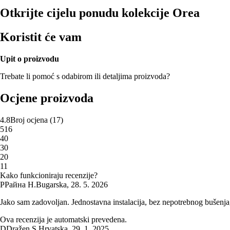
Otkrijte cijelu ponudu kolekcije Orea
Koristit će vam
Upit o proizvodu
Trebate li pomoć s odabirom ili detaljima proizvoda?
Ocjene proizvoda
4.8
Broj ocjena
(
17
)
5
16
4
0
3
0
2
0
1
1
Kako funkcioniraju recenzije?
Р
Райна Н.
Bugarska
,
28. 5. 2026
Jako sam zadovoljan. Jednostavna instalacija, bez nepotrebnog bušenja, š
Ova recenzija je automatski prevedena.
D
Dražen S.
Hrvatska
,
29. 1. 2025