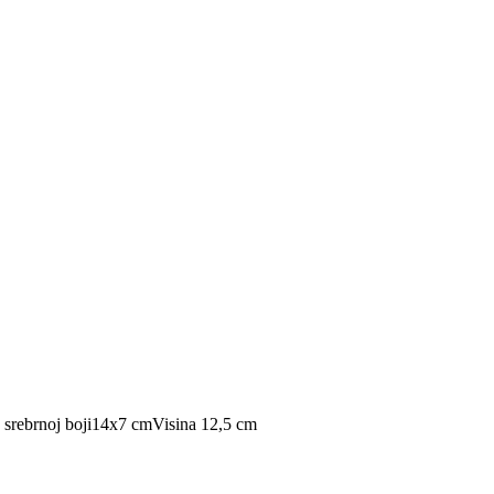
 srebrnoj boji
14x7 cm
Visina 12,5 cm