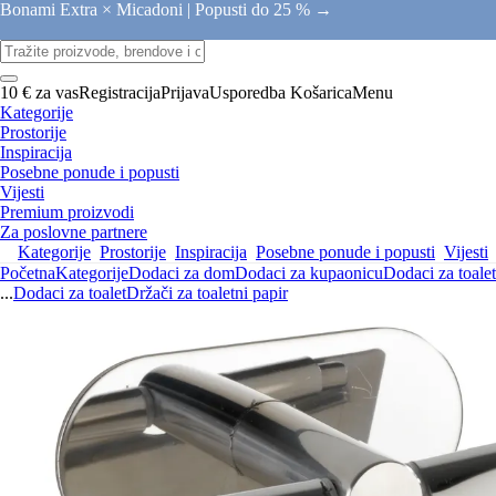
Bonami Extra × Micadoni |
Popusti do 25 % →
10 € za vas
Registracija
Prijava
Usporedba
Košarica
Menu
Kategorije
Prostorije
Inspiracija
Posebne ponude i popusti
Vijesti
Premium proizvodi
Za poslovne partnere
Kategorije
Prostorije
Inspiracija
Posebne ponude i popusti
Vijesti
Početna
Kategorije
Dodaci za dom
Dodaci za kupaonicu
Dodaci za toalet
...
Dodaci za toalet
Držači za toaletni papir