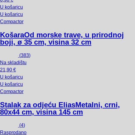
U košaricu
U košaricu
Compactor
Košara
Od morske trave, u prirodnoj
boji, ø 35 cm, visina 32 cm
(
383
)
Na skladištu
21,90 €
U košaricu
U košaricu
Compactor
Stalak za odjeću Elias
Metalni, crni,
80x44 cm, visina 145 cm
(
4
)
Rasprodano