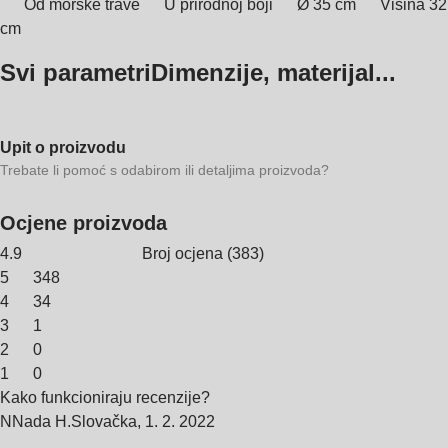
Od morske trave
U prirodnoj boji
Ø 35 cm
Visina 32
cm
Svi parametri
Dimenzije, materijal...
Upit o proizvodu
Trebate li pomoć s odabirom ili detaljima proizvoda?
Ocjene proizvoda
4.9
Broj ocjena
(
383
)
5
348
4
34
3
1
2
0
1
0
Kako funkcioniraju recenzije?
N
Nada H.
Slovačka
,
1. 2. 2022