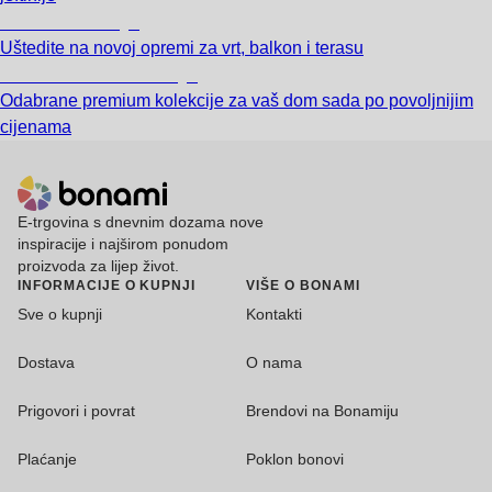
Vrt na sniženju
Uštedite na novoj opremi za vrt, balkon i terasu
Premium na sniženju
Odabrane premium kolekcije za vaš dom sada po povoljnijim
cijenama
E-trgovina s dnevnim dozama nove
inspiracije i najširom ponudom
proizvoda za lijep život.
INFORMACIJE O KUPNJI
VIŠE O BONAMI
Sve o kupnji
Kontakti
Dostava
O nama
Prigovori i povrat
Brendovi na Bonamiju
Plaćanje
Poklon bonovi