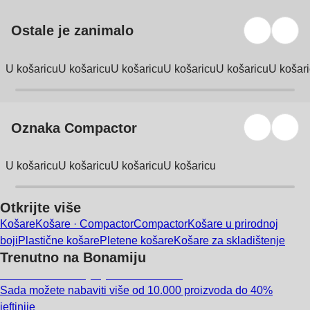
Ostale je zanimalo
U košaricu
U košaricu
U košaricu
U košaricu
U košaricu
U košar
Oznaka Compactor
U košaricu
U košaricu
U košaricu
U košaricu
Otkrijte više
Košare
Košare · Compactor
Compactor
Košare u prirodnoj
boji
Plastične košare
Pletene košare
Košare za skladištenje
Trenutno na Bonamiju
Summer Sale: popusti do -40%
Sada možete nabaviti više od 10.000 proizvoda do 40%
jeftinije