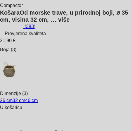
Compactor
Košara
Od morske trave, u prirodnoj boji, ø 35
cm, visina 32 cm
, …
više
(
383
)
Provjerena kvaliteta
21,90 €
Boja (3)
Dimenzije (3)
26 cm
32 cm
46 cm
U košaricu