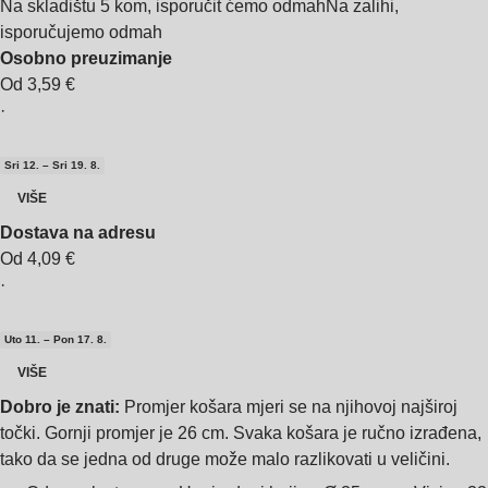
Na skladištu 5 kom, isporučit ćemo odmah
Na zalihi,
isporučujemo odmah
Osobno preuzimanje
Od 3,59 €
·
Sri 12. – Sri 19. 8.
VIŠE
Dostava na adresu
Od 4,09 €
·
Uto 11. – Pon 17. 8.
VIŠE
Dobro je znati:
Promjer košara mjeri se na njihovoj najširoj
točki. Gornji promjer je 26 cm. Svaka košara je ručno izrađena,
tako da se jedna od druge može malo razlikovati u veličini.