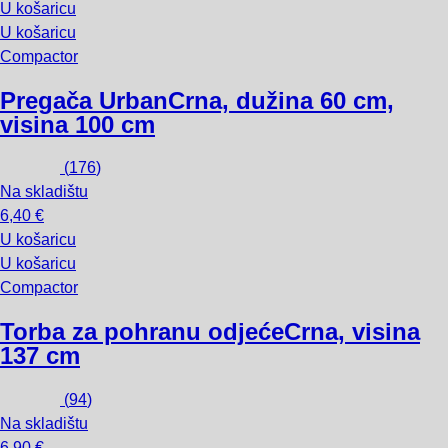
U košaricu
U košaricu
Compactor
Pregača Urban
Crna, dužina 60 cm,
visina 100 cm
(
176
)
Na skladištu
6,40 €
U košaricu
U košaricu
Compactor
Torba za pohranu odjeće
Crna, visina
137 cm
(
94
)
Na skladištu
6,90 €