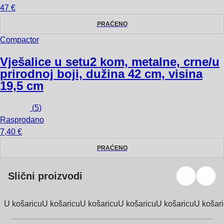
47 €
PRAĆENO
Compactor
Vješalice u setu
2 kom, metalne, crne/u
prirodnoj boji, dužina 42 cm, visina
19,5 cm
(
5
)
Rasprodano
7,40 €
PRAĆENO
Slični proizvodi
U košaricu
U košaricu
U košaricu
U košaricu
U košaricu
U košar