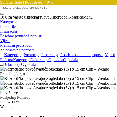
Summer Sale |
Popusti do -40 %
10 € za vas
Registracija
Prijava
Usporedba
Košarica
Menu
Kategorije
Prostorije
Inspiracija
Posebne ponude i popusti
Vijesti
Premium proizvodi
Za poslovne partnere
Kategorije
Prostorije
Inspiracija
Posebne ponude i popusti
Vijesti
Početna
Kategorije
Dekoracije
Ogledala
Ogledala
...
Dekoracije
Ogledala
Prikaži galeriju
Prikaži sve
Posljednji komadi
ID: 628428
Wenko