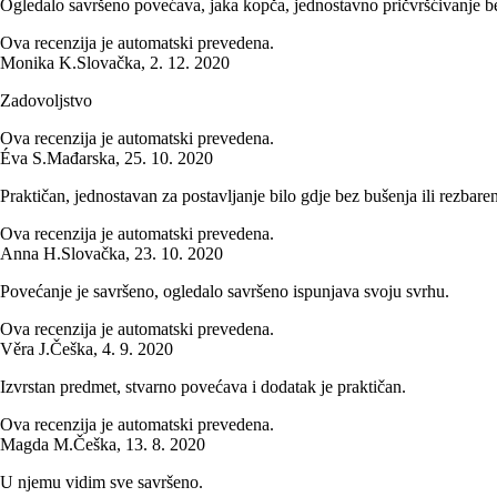
Ogledalo savršeno povećava, jaka kopča, jednostavno pričvršćivanje b
Ova recenzija je automatski prevedena.
Monika K.
Slovačka
,
2. 12. 2020
Zadovoljstvo
Ova recenzija je automatski prevedena.
Éva S.
Mađarska
,
25. 10. 2020
Praktičan, jednostavan za postavljanje bilo gdje bez bušenja ili rezbaren
Ova recenzija je automatski prevedena.
Anna H.
Slovačka
,
23. 10. 2020
Povećanje je savršeno, ogledalo savršeno ispunjava svoju svrhu.
Ova recenzija je automatski prevedena.
Věra J.
Češka
,
4. 9. 2020
Izvrstan predmet, stvarno povećava i dodatak je praktičan.
Ova recenzija je automatski prevedena.
Magda M.
Češka
,
13. 8. 2020
U njemu vidim sve savršeno.