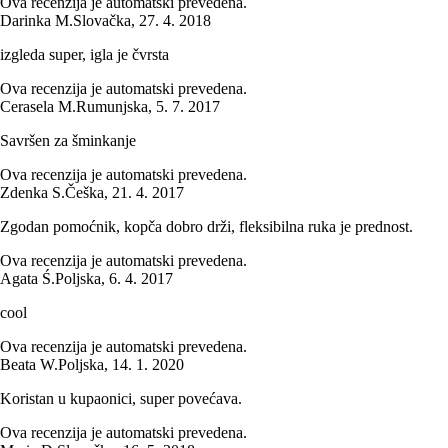
Ova recenzija je automatski prevedena.
Darinka M.
Slovačka
,
27. 4. 2018
izgleda super, igla je čvrsta
Ova recenzija je automatski prevedena.
Cerasela M.
Rumunjska
,
5. 7. 2017
Savršen za šminkanje
Ova recenzija je automatski prevedena.
Zdenka S.
Češka
,
21. 4. 2017
Zgodan pomoćnik, kopča dobro drži, fleksibilna ruka je prednost.
Ova recenzija je automatski prevedena.
Agata Ś.
Poljska
,
6. 4. 2017
cool
Ova recenzija je automatski prevedena.
Beata W.
Poljska
,
14. 1. 2020
Koristan u kupaonici, super povećava.
Ova recenzija je automatski prevedena.