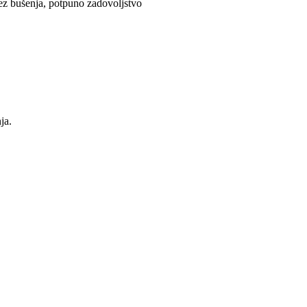
ez bušenja, potpuno zadovoljstvo
ja.