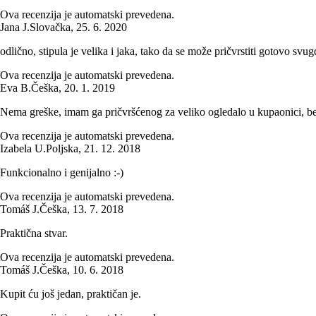
Ova recenzija je automatski prevedena.
Jana J.
Slovačka
,
25. 6. 2020
odlično, stipula je velika i jaka, tako da se može pričvrstiti gotovo svug
Ova recenzija je automatski prevedena.
Eva B.
Češka
,
20. 1. 2019
Nema greške, imam ga pričvršćenog za veliko ogledalo u kupaonici, bez 
Ova recenzija je automatski prevedena.
Izabela U.
Poljska
,
21. 12. 2018
Funkcionalno i genijalno :-)
Ova recenzija je automatski prevedena.
Tomáš J.
Češka
,
13. 7. 2018
Praktična stvar.
Ova recenzija je automatski prevedena.
Tomáš J.
Češka
,
10. 6. 2018
Kupit ću još jedan, praktičan je.