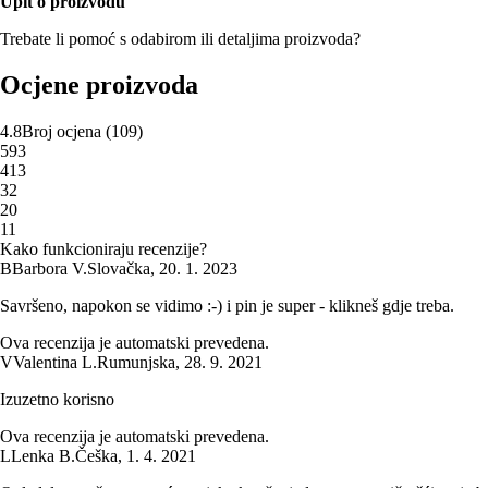
Upit o proizvodu
Trebate li pomoć s odabirom ili detaljima proizvoda?
Ocjene proizvoda
4.8
Broj ocjena
(
109
)
5
93
4
13
3
2
2
0
1
1
Kako funkcioniraju recenzije?
B
Barbora V.
Slovačka
,
20. 1. 2023
Savršeno, napokon se vidimo :-) i pin je super - klikneš gdje treba.
Ova recenzija je automatski prevedena.
V
Valentina L.
Rumunjska
,
28. 9. 2021
Izuzetno korisno
Ova recenzija je automatski prevedena.
L
Lenka B.
Češka
,
1. 4. 2021