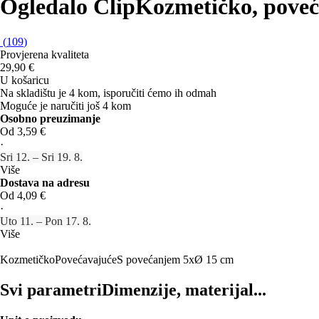
Ogledalo Clip
Kozmetičko, poveć
(
109
)
Provjerena kvaliteta
29,90 €
U košaricu
Na skladištu je 4 kom, isporučiti ćemo ih odmah
Moguće je naručiti još 4 kom
Osobno preuzimanje
Od 3,59 €
·
Sri 12. – Sri 19. 8.
Više
Dostava na adresu
Od 4,09 €
·
Uto 11. – Pon 17. 8.
Više
Kozmetičko
Povećavajuće
S povećanjem 5x
Ø 15 cm
Svi parametri
Dimenzije, materijal...