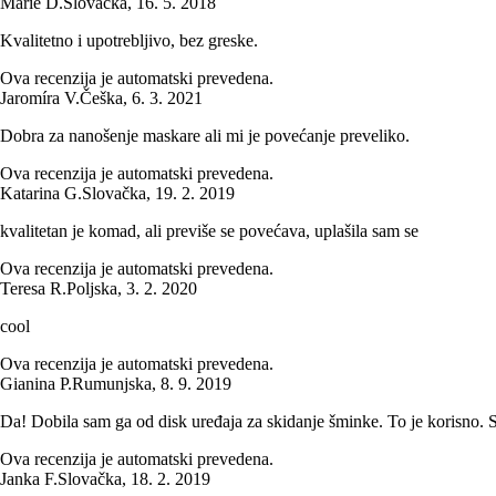
Marie D.
Slovačka
,
16. 5. 2018
Kvalitetno i upotrebljivo, bez greske.
Ova recenzija je automatski prevedena.
Jaromíra V.
Češka
,
6. 3. 2021
Dobra za nanošenje maskare ali mi je povećanje preveliko.
Ova recenzija je automatski prevedena.
Katarina G.
Slovačka
,
19. 2. 2019
kvalitetan je komad, ali previše se povećava, uplašila sam se
Ova recenzija je automatski prevedena.
Teresa R.
Poljska
,
3. 2. 2020
cool
Ova recenzija je automatski prevedena.
Gianina P.
Rumunjska
,
8. 9. 2019
Da! Dobila sam ga od disk uređaja za skidanje šminke. To je korisno. S
Ova recenzija je automatski prevedena.
Janka F.
Slovačka
,
18. 2. 2019