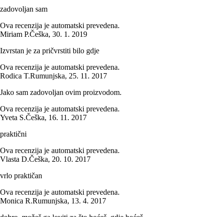
zadovoljan sam
Ova recenzija je automatski prevedena.
Miriam P.
Češka
,
30. 1. 2019
Izvrstan je za pričvrstiti bilo gdje
Ova recenzija je automatski prevedena.
Rodica T.
Rumunjska
,
25. 11. 2017
Jako sam zadovoljan ovim proizvodom.
Ova recenzija je automatski prevedena.
Yveta S.
Češka
,
16. 11. 2017
praktični
Ova recenzija je automatski prevedena.
Vlasta D.
Češka
,
20. 10. 2017
vrlo praktičan
Ova recenzija je automatski prevedena.
Monica R.
Rumunjska
,
13. 4. 2017