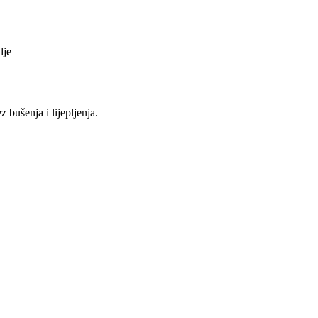
dje
bušenja i lijepljenja.