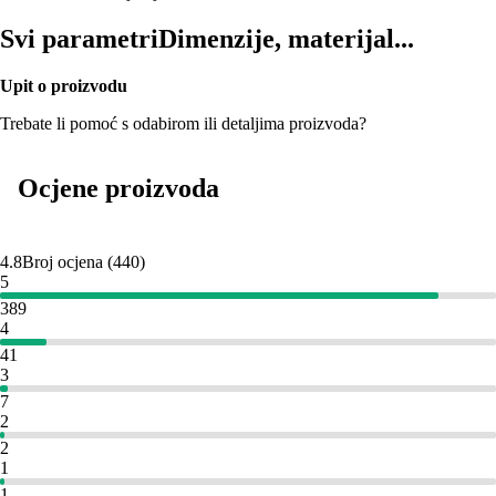
Svi parametri
Dimenzije, materijal...
Upit o proizvodu
Trebate li pomoć s odabirom ili detaljima proizvoda?
Ocjene proizvoda
4.8
Broj ocjena
(
440
)
5
389
4
41
3
7
2
2
1
1