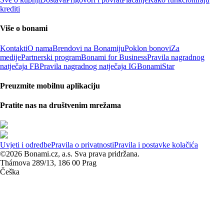
krediti
Više o bonami
Kontakti
O nama
Brendovi na Bonamiju
Poklon bonovi
Za
medije
Partnerski program
Bonami for Business
Pravila nagradnog
natječaja FB
Pravila nagradnog natječaja IG
BonamiStar
Preuzmite mobilnu aplikaciju
Pratite nas na društvenim mrežama
Uvjeti i odredbe
Pravila o privatnosti
Pravila i postavke kolačića
©2026 Bonami.cz, a.s. Sva prava pridržana.
Thámova 289/13, 186 00 Prag
Češka