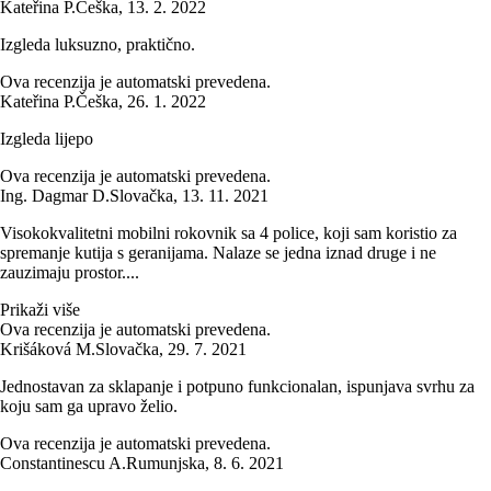
Kateřina P.
Češka
,
13. 2. 2022
Izgleda luksuzno, praktično.
Ova recenzija je automatski prevedena.
Kateřina P.
Češka
,
26. 1. 2022
Izgleda lijepo
Ova recenzija je automatski prevedena.
Ing. Dagmar D.
Slovačka
,
13. 11. 2021
Visokokvalitetni mobilni rokovnik sa 4 police, koji sam koristio za
spremanje kutija s geranijama. Nalaze se jedna iznad druge i ne
zauzimaju prostor....
Prikaži više
Ova recenzija je automatski prevedena.
Krišáková M.
Slovačka
,
29. 7. 2021
Jednostavan za sklapanje i potpuno funkcionalan, ispunjava svrhu za
koju sam ga upravo želio.
Ova recenzija je automatski prevedena.
Constantinescu A.
Rumunjska
,
8. 6. 2021