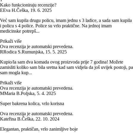
Kako funkcioniraju recenzije?
E
Eva H.
Češka
,
19. 6. 2025
Već sam kupila drugu policu, imam jednu s 3 ladice, a sada sam kupila
i policu s 4 police. Police su vrlo praktične. Na jednoj imam
medicinske potrepš...
Prikaži više
Ova recenzija je automatski prevedena.
R
Rodica S.
Rumunjska
,
15. 5. 2025
Kupio/la sam dva komada ovog proizvoda prije 7 godina! Možete
zamisliti koliko sam bila sretna kad sam vidjela da još uvijek postoji, pa
sam mogla kup...
Prikaži više
Ova recenzija je automatski prevedena.
M
Maria B.
Poljska
,
5. 4. 2025
Super bakrena kolica, vrlo korisna
Ova recenzija je automatski prevedena.
Kateřina B.
Češka
,
22. 10. 2024
Elegantan, praktičan, vrlo zanimljive boje