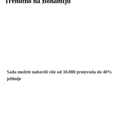
Trenutno na Bonamiju
Summer Sale:
popusti do -40%
Sada možete nabaviti više od 10.000 proizvoda do 40%
jeftinije
Vrt na sniženju