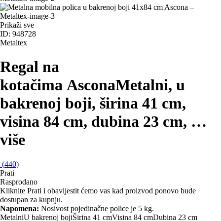
Prikaži sve
ID: 948728
Metaltex
Regal na
kotačima Ascona
Metalni, u
bakrenoj boji, širina 41 cm,
visina 84 cm, dubina 23 cm
, …
više
(
440
)
Prati
Rasprodano
Kliknite Prati i obavijestit ćemo vas kad proizvod ponovo bude
dostupan za kupnju.
Napomena:
Nosivost pojedinačne police je 5 kg.
Metalni
U bakrenoj boji
Širina 41 cm
Visina 84 cm
Dubina 23 cm