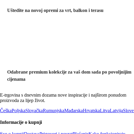
Uštedite na novoj opremi za vrt, balkon i terasu
Premium na
sniženju
Odabrane premium kolekcije za vaš dom sada po povoljnijim
cijenama
E-trgovina s dnevnim dozama nove inspiracije i najširom ponudom
proizvoda za lijep život.
Češka
Poljska
Slovačka
Rumunjska
Mađarska
Hrvatska
Litva
Latvija
Slove
Informacije o kupnji
Sve o kupnji
Dostava
Prigovori i povrat
Plaćanje
Kako funkcioniraju