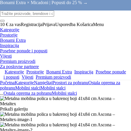
Bonami Extra × Micadoni |
Popusti do 25 % →
10 € za vas
Registracija
Prijava
Usporedba
Košarica
Menu
Kategorije
Prostorije
Bonami Extra
Inspiracija
Posebne ponude i popusti
Vijesti
Premium proizvodi
Za poslovne partnere
Kategorije
Prostorije
Bonami Extra
Inspiracija
Posebne ponude
i popusti
Vijesti
Premium proizvodi
Početna
Kategorije
Namještaj
Prostori za pohranu
Ostala oprema za
pohranu
Mobilni stalci
Mobilni stalci
...
Ostala oprema za pohranu
Mobilni stalci
Prikaži galeriju