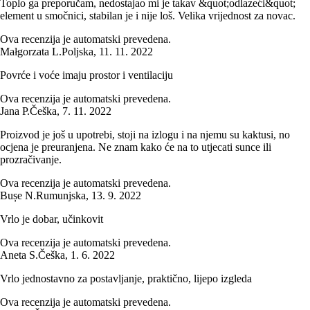
Toplo ga preporučam, nedostajao mi je takav &quot;odlazeći&quot;
element u smočnici, stabilan je i nije loš. Velika vrijednost za novac.
Ova recenzija je automatski prevedena.
Małgorzata L.
Poljska
,
11. 11. 2022
Povrće i voće imaju prostor i ventilaciju
Ova recenzija je automatski prevedena.
Jana P.
Češka
,
7. 11. 2022
Proizvod je još u upotrebi, stoji na izlogu i na njemu su kaktusi, no
ocjena je preuranjena. Ne znam kako će na to utjecati sunce ili
prozračivanje.
Ova recenzija je automatski prevedena.
Bușe N.
Rumunjska
,
13. 9. 2022
Vrlo je dobar, učinkovit
Ova recenzija je automatski prevedena.
Aneta S.
Češka
,
1. 6. 2022
Vrlo jednostavno za postavljanje, praktično, lijepo izgleda
Ova recenzija je automatski prevedena.